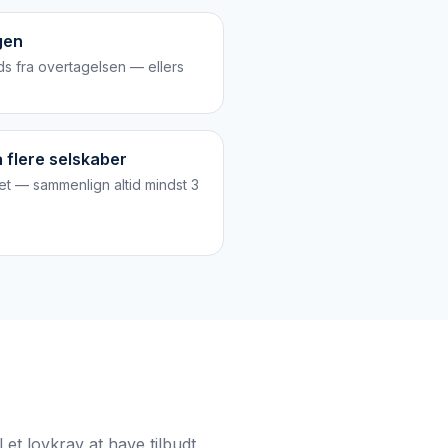
gen
ds fra overtagelsen — ellers
 flere selskaber
t — sammenlign altid mindst 3
 et lovkrav at have tilbudt,