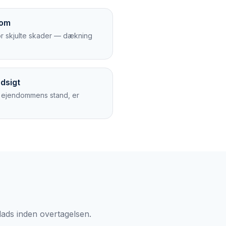
dom
for skjulte skader — dækning
dsigt
e ejendommens stand, er
lads inden overtagelsen.