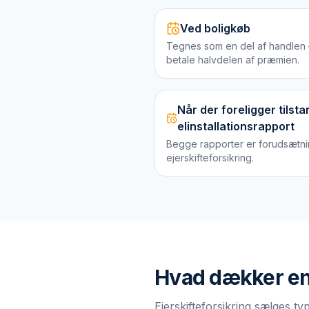
Ved boligkøb
Tegnes som en del af handlen —
betale halvdelen af præmien.
Når der foreligger tilst
elinstallationsrapport
Begge rapporter er forudsætni
ejerskifteforsikring.
Hvad dækker e
Ejerskifteforsikring sælges ty