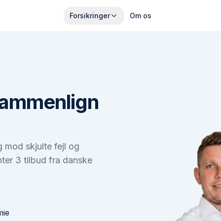
Forsikringer
Om os
 sammenlign
g mod skjulte fejl og
ter 3 tilbud fra danske
mie