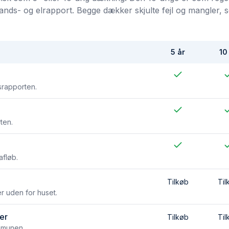
stands- og elrapport. Begge dækker skjulte fejl og mangler, 
5 år
10
dsrapporten.
ten.
afløb.
Tilkøb
Til
r uden for huset.
er
Tilkøb
Til
ommunen.