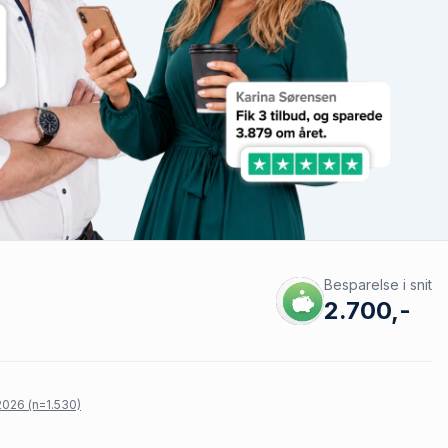
Besparelse i snit
2.700,-
026 (n=1.530)