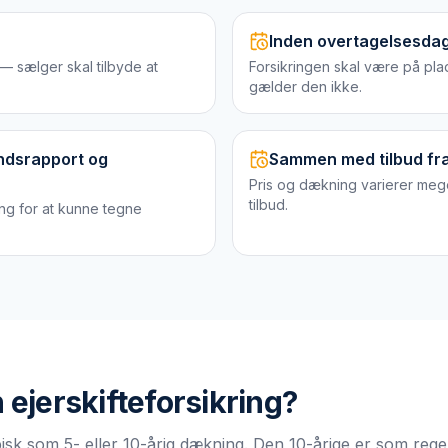
Inden overtagelsesda
 sælger skal tilbyde at
Forsikringen skal være på pla
gælder den ikke.
andsrapport og
Sammen med tilbud fra
Pris og dækning varierer mege
tilbud.
ng for at kunne tegne
n
ejerskifteforsikring
?
pisk som 5- eller 10-årig dækning. Den 10-årige er som regel