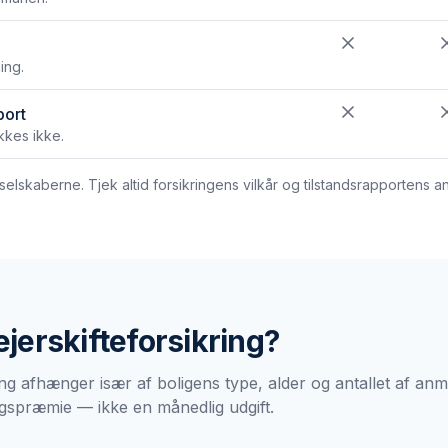
ing.
port
kes ikke.
lskaberne. Tjek altid forsikringens vilkår og tilstandsrapportens 
ejerskifteforsikring
?
ing afhænger især af boligens type, alder og antallet af anm
gspræmie — ikke en månedlig udgift.