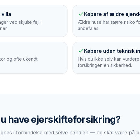
villa
Købere af ældre ejen
r ved skjulte fejl i
Ældre huse har større risiko 
oner.
anbefales.
Købere uden teknisk in
tor og ofte ukendt
Hvis du ikke selv kan vurder
forsikringen en sikkerhed.
du have
ejerskifteforsikring
?
tegnes i forbindelse med selve handlen — og skal være på p