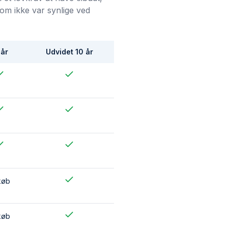
som ikke var synlige ved
 år
Udvidet 10 år
køb
køb