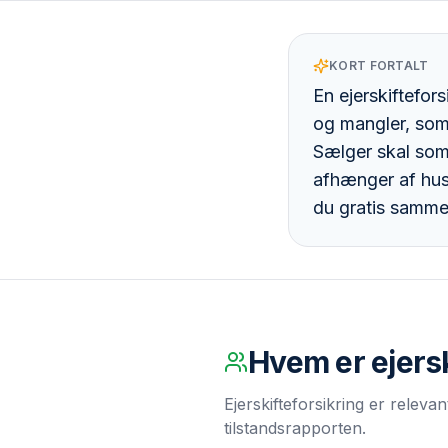
KORT FORTALT
En ejerskiftefor
og mangler, som 
Sælger skal som
afhænger af hus
du gratis sammen
Hvem er
ejers
Ejerskifteforsikring er releva
tilstandsrapporten.