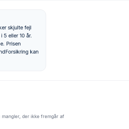
r skjulte fejl
5 eller 10 år.
e. Prisen
ndForsikring kan
og mangler, der ikke fremgår af