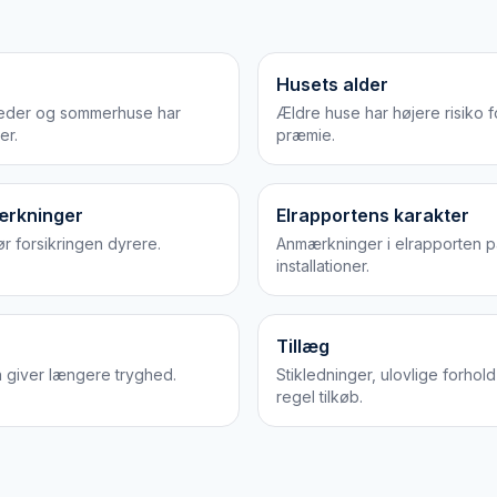
Husets alder
heder og sommerhuse har
Ældre huse har højere risiko f
er.
præmie.
ærkninger
Elrapportens karakter
 forsikringen dyrere.
Anmærkninger i elrapporten på
installationer.
Tillæg
n giver længere tryghed.
Stikledninger, ulovlige forho
regel tilkøb.