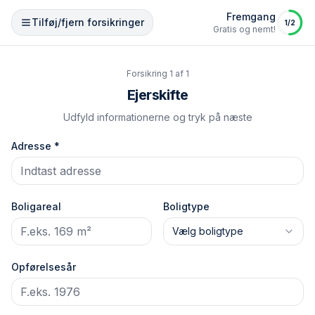
Fremgang
Tilføj/fjern forsikringer
1
/
2
Gratis og nemt!
Forsikring
1
af
1
Ejerskifte
Udfyld informationerne og tryk på næste
Adresse *
Boligareal
Boligtype
Vælg boligtype
Opførelsesår