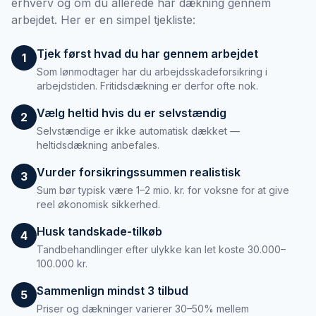
erhverv og om du allerede har dækning gennem
arbejdet. Her er en simpel tjekliste:
Tjek først hvad du har gennem arbejdet
1
Som lønmodtager har du arbejdsskadeforsikring i
arbejdstiden. Fritidsdækning er derfor ofte nok.
Vælg heltid hvis du er selvstændig
2
Selvstændige er ikke automatisk dækket —
heltidsdækning anbefales.
Vurder forsikringssummen realistisk
3
Sum bør typisk være 1–2 mio. kr. for voksne for at give
reel økonomisk sikkerhed.
Husk tandskade-tilkøb
4
Tandbehandlinger efter ulykke kan let koste 30.000–
100.000 kr.
Sammenlign mindst 3 tilbud
5
Priser og dækninger varierer 30–50% mellem