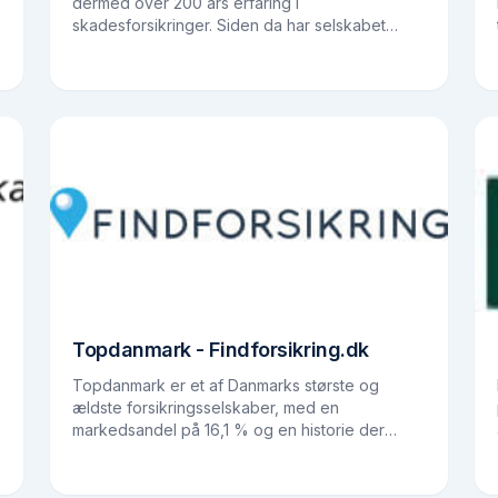
dermed over 200 års erfaring i
skadesforsikringer. Siden da har selskabet
voksede sig større og er dermed et ledende
forsikringsselskab i norden med…
Topdanmark - Findforsikring.dk
Topdanmark er et af Danmarks største og
ældste forsikringsselskaber, med en
markedsandel på 16,1 % og en historie der
daterer tilbage til 1978. Selskabet opstod efter
fusionen af Mejeriernes og…