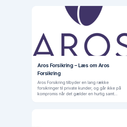
sig på at være…
Aros Forsikring – Læs om Aros
Forsikring
Aros Forsikring tilbyder en lang række
forsikringer til private kunder, og går ikke på
kompromis når det gælder en hurtig samt
personlig kontakt med kunder.Aros forsikrings
historie går helt tilbage…