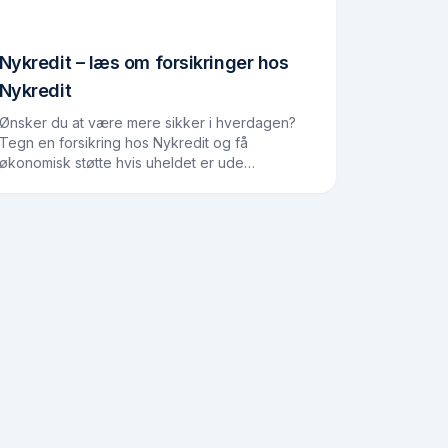
Nykredit – læs om forsikringer hos
Nykredit
Ønsker du at være mere sikker i hverdagen?
Tegn en forsikring hos Nykredit og få
økonomisk støtte hvis uheldet er ude
Forsikringsselskabet blev etableret i 1985 ved
en fusion mellem Forenede…