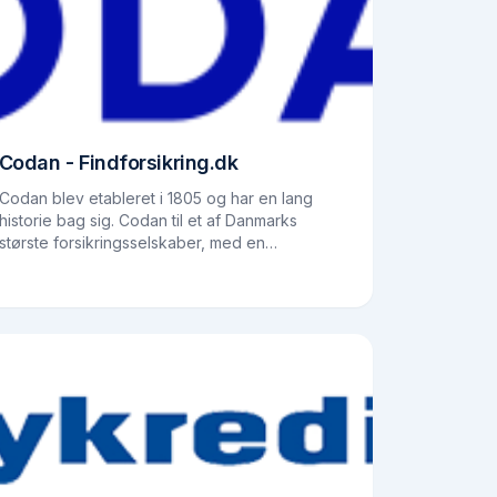
Codan - Findforsikring.dk
Codan blev etableret i 1805 og har en lang
historie bag sig. Codan til et af Danmarks
største forsikringsselskaber, med en
markedsandel på 11,3% af det danske marked,
hvor selskabet hjælper i omegnen…