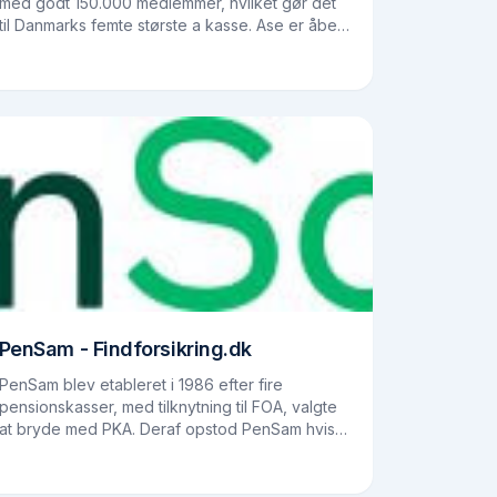
med godt 150.000 medlemmer, hvilket gør det
til Danmarks femte største a kasse. Ase er åben
for medlemmer på tværs af faggrupper og
beskæftigelse, så her er…
PenSam - Findforsikring.dk
PenSam blev etableret i 1986 efter fire
pensionskasser, med tilknytning til FOA, valgte
at bryde med PKA. Deraf opstod PenSam hvis
overordnede formål var at sikre de bedste
løsninger indenfor…