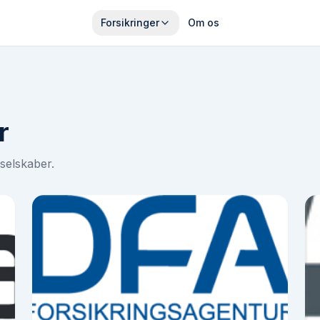
Forsikringer
Om os
r
selskaber.