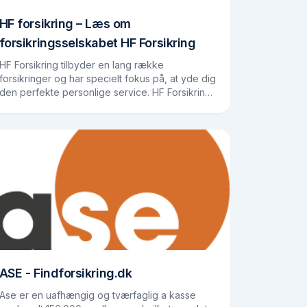
HF forsikring – Læs om
forsikringsselskabet HF Forsikring
HF Forsikring tilbyder en lang række
forsikringer og har specielt fokus på, at yde dig
den perfekte personlige service. HF Forsikrings
rødder går langt tilbage i tiden. De blev stiftet i
Holbæk i…
ASE - Findforsikring.dk
Ase er en uafhængig og tværfaglig a kasse