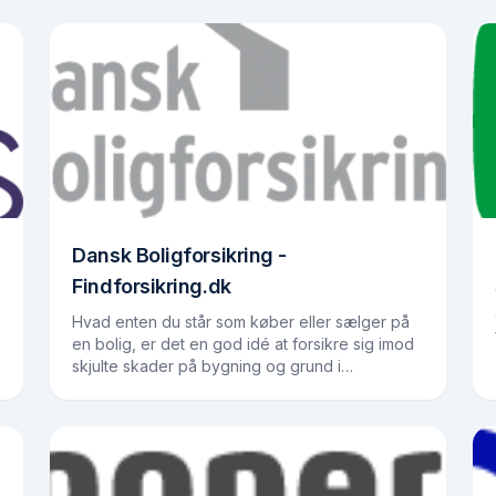
Dansk Boligforsikring -
Findforsikring.dk
Hvad enten du står som køber eller sælger på
en bolig, er det en god idé at forsikre sig imod
skjulte skader på bygning og grund i
forbindelse med en handel. Tegner du en
forsikring hos Dansk…