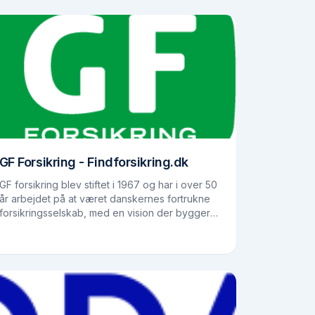
GF Forsikring - Findforsikring.dk
GF forsikring blev stiftet i 1967 og har i over 50
år arbejdet på at været danskernes fortrukne
forsikringsselskab, med en vision der bygger
på minimale priser, overskudsdeling og
medindflydelse. GFs…