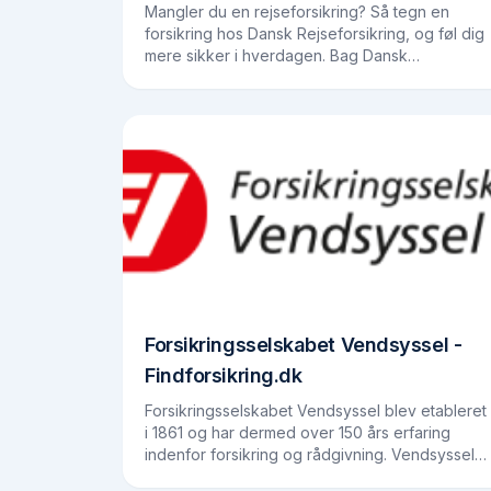
Mangler du en rejseforsikring? Så tegn en
forsikring hos Dansk Rejseforsikring, og føl dig
mere sikker i hverdagen. Bag Dansk
Rejseforsikring står det store amerikanske
forsikringsselskab AIG…
Forsikringsselskabet Vendsyssel -
Findforsikring.dk
Forsikringsselskabet Vendsyssel blev etableret
i 1861 og har dermed over 150 års erfaring
indenfor forsikring og rådgivning. Vendsyssel
er ikke det største selskab, men de bestræber