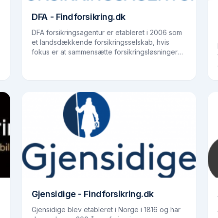
DFA - Findforsikring.dk
DFA forsikringsagentur er etableret i 2006 som
et landsdækkende forsikringsselskab, hvis
fokus er at sammensætte forsikringsløsninger
på det private forsikringsmarked. Selskabet
opererer igennem eget…
Gjensidige - Findforsikring.dk
Gjensidige blev etableret i Norge i 1816 og har