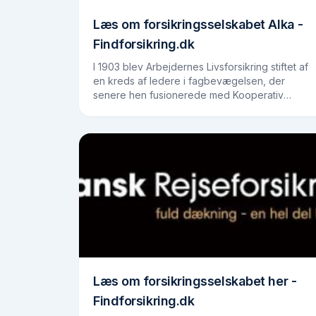
Læs om forsikringsselskabet Alka -
Findforsikring.dk
I 1903 blev Arbejdernes Livsforsikring stiftet af
en kreds af ledere i fagbevægelsen, der
senere hen fusionerede med Kooperativ
Assurance og tilsammen dannede det, vi i dag
kender som Alka…
Læs om forsikringsselskabet her -
Findforsikring.dk