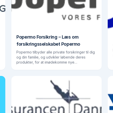
Popermo Forsikring – Læs om
forsikringsselskabet Popermo
Popermo tilbyder alle private forsikringer til dig
og din familie, og udvikler løbende deres
produkter, for at imødekomme nye
behov.Forsikringsselskabet blev stiftet i 1963 på
en helt unik idé. Idéen…