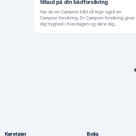
tilbud på din bådforsikring
Har du en Campion båd så tegn også en
Campion forsikring. En Campion forsikring giver
dig tryghed i hverdagen og sikre dig
økonomisk ved uheld. I over 36 år har det
canadiske bådfirma, Campion Boats,…
4
Køretøjer
Bolig