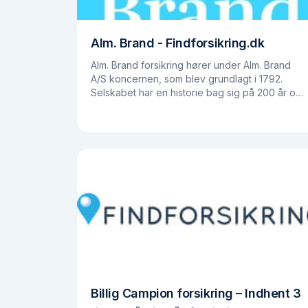
Alm. Brand - Findforsikring.dk
Alm. Brand forsikring hører under Alm. Brand
A/S koncernen, som blev grundlagt i 1792.
Selskabet har en historie bag sig på 200 år og
blev stiftet ved en kongelig anordning under
Kong Christian VII.…
Billig Campion forsikring – Indhent 3