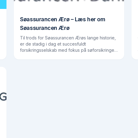
Søassurancen Ærø – Læs her om
Søassurancen Ærø
Til trods for Søassurancen Ærøs lange historie,
er de stadig i dag et succesfuldt
forsikringsselskab med fokus på søforsikringer
og er i nyere tid blevet kendt på et
internationalt plan Søassurancen…