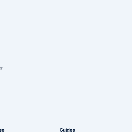
er
se
Guides