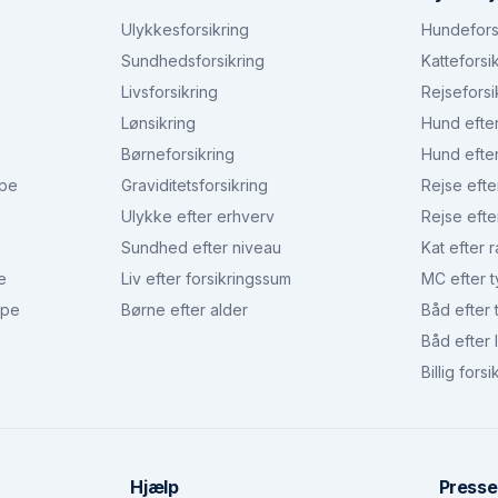
Ulykkesforsikring
Hundefors
Sundhedsforsikring
Katteforsi
Livsforsikring
Rejseforsi
Lønsikring
Hund efte
Børneforsikring
Hund efte
ype
Graviditetsforsikring
Rejse efte
Ulykke efter erhverv
Rejse efte
Sundhed efter niveau
Kat efter 
e
Liv efter forsikringssum
MC efter 
ype
Børne efter alder
Båd efter 
Båd efter
Billig forsi
Hjælp
Presse