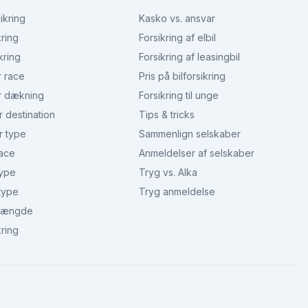
ikring
Kasko vs. ansvar
kring
Forsikring af elbil
kring
Forsikring af leasingbil
r race
Pris på bilforsikring
r dækning
Forsikring til unge
r destination
Tips & tricks
r type
Sammenlign selskaber
race
Anmeldelser af selskaber
type
Tryg vs. Alka
type
Tryg anmeldelse
 længde
kring