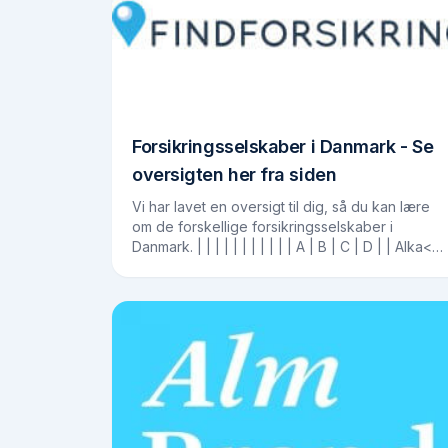
Forsikringsselskaber i Danmark - Se
oversigten her fra siden
Vi har lavet en oversigt til dig, så du kan lære
om de forskellige forsikringsselskaber i
Danmark. | | | | | | | | | | | A | B | C | D | | Alka<br
Alm. Brand<br Aros Forsikring | Bauta Forsikring
|…