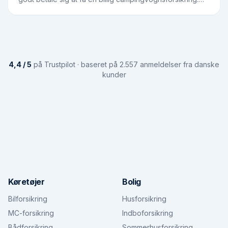
Når din campingvogn er monteret til din…
4,4 / 5
på Trustpilot · baseret på 2.557 anmeldelser fra danske
kunder
Køretøjer
Bolig
Bilforsikring
Husforsikring
MC-forsikring
Indboforsikring
Bådforsikring
Sommerhusforsikring