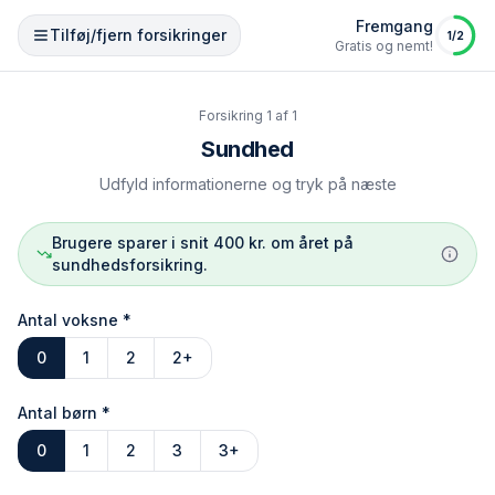
Fremgang
Tilføj/fjern forsikringer
1
/
2
Gratis og nemt!
Forsikring
1
af
1
Sundhed
Udfyld informationerne og tryk på næste
Brugere sparer i snit 400 kr. om året på
sundhedsforsikring.
Antal voksne
*
0
1
2
2+
Antal børn
*
0
1
2
3
3+