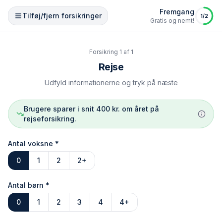
Fremgang
Tilføj/fjern forsikringer
1
/
2
Gratis og nemt!
Forsikring
1
af
1
Rejse
Udfyld informationerne og tryk på næste
Brugere sparer i snit 400 kr. om året på
rejseforsikring.
Antal voksne
*
0
1
2
2+
Antal børn
*
0
1
2
3
4
4+