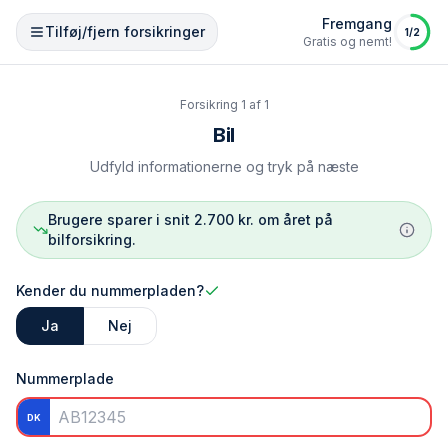
Fremgang
Tilføj/fjern forsikringer
1
/
2
Gratis og nemt!
Forsikring
1
af
1
Bil
Udfyld informationerne og tryk på næste
Brugere sparer i snit 2.700 kr. om året på
bilforsikring.
Kender du nummerpladen?
Ja
Nej
Nummerplade
DK