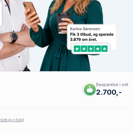
Besparelse i snit
2.700,-
026 (n=1.530)