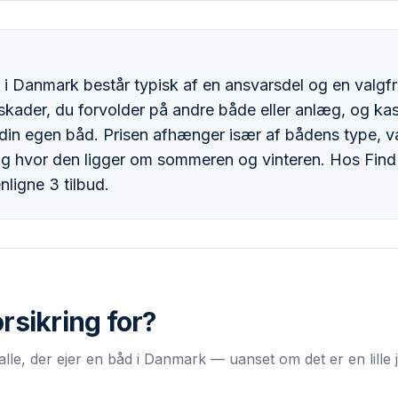
 i Danmark består typisk af en ansvarsdel og en valgfr
kader, du forvolder på andre både eller anlæg, og k
din egen båd. Prisen afhænger især af bådens type, væ
og hvor den ligger om sommeren og vinteren. Hos Find
ligne 3 tilbud.
rsikring
for?
lle, der ejer en båd i Danmark — uanset om det er en lille jol