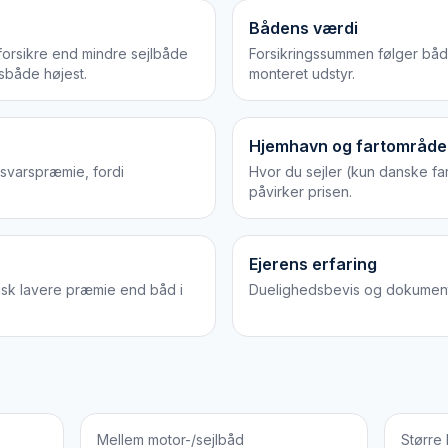
Bådens værdi
forsikre end mindre sejlbåde
Forsikringssummen følger båd
sbåde højest.
monteret udstyr.
Hjemhavn og fartområde
svarspræmie, fordi
Hvor du sejler (kun danske fa
påvirker prisen.
Ejerens erfaring
ypisk lavere præmie end båd i
Duelighedsbevis og dokumenter
Mellem motor-/sejlbåd
Større 