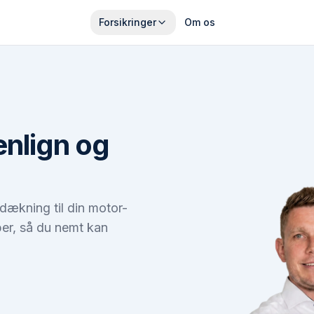
Forsikringer
Om os
nlign og
 dækning til din motor-
aber, så du nemt kan