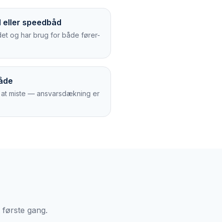
 eller speedbåd
et og har brug for både fører-
både
 at miste — ansvarsdækning er
 første gang.