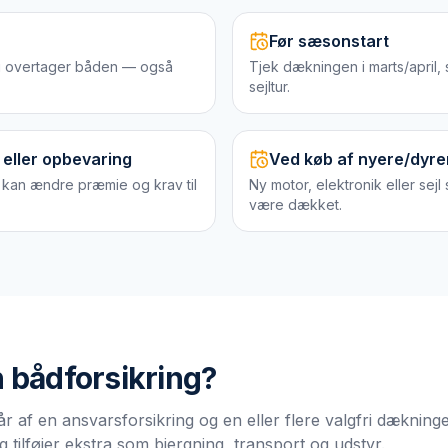
Før sæsonstart
du overtager båden — også
Tjek dækningen i marts/april, 
sejltur.
 eller opbevaring
Ved køb af nyere/dyre
 kan ændre præmie og krav til
Ny motor, elektronik eller sejl 
være dækket.
n
bådforsikring
?
r af en ansvarsforsikring og en eller flere valgfri dæknin
 tilføjer ekstra som bjergning, transport og udstyr.