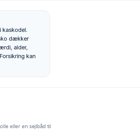
i kaskodel.
asko dækker
rdi, alder,
Forsikring kan
le eller en sejlbåd til