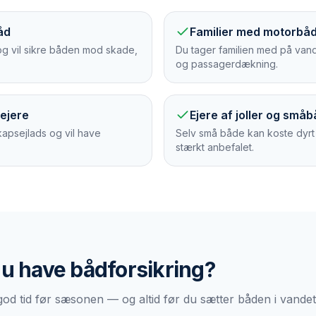
åd
Familier med motorbåd
g og vil sikre båden mod skade,
Du tager familien med på vand
og passagerdækning.
sejere
Ejere af joller og små
 kapsejlads og vil have
Selv små både kan koste dyrt
stærkt anbefalet.
du have
bådforsikring
?
god tid før sæsonen — og altid før du sætter båden i vandet