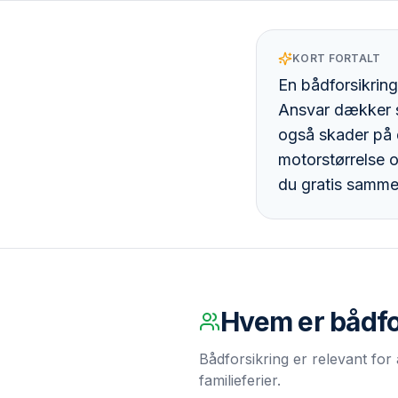
KORT FORTALT
En bådforsikring
Ansvar dækker s
også skader på 
motorstørrelse 
du gratis sammen
Hvem er
bådfo
Bådforsikring er relevant for a
familieferier.