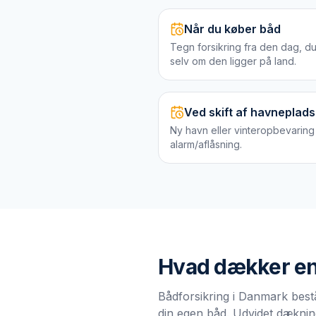
Når du køber båd
Tegn forsikring fra den dag, 
selv om den ligger på land.
Ved skift af havneplads
Ny havn eller vinteropbevaring
alarm/aflåsning.
Hvad dækker e
Bådforsikring i Danmark bestå
din egen båd. Udvidet dækning