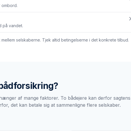
r ombord.
d på vandet.
ellem selskaberne. Tjek altid betingelserne i det konkrete tilbud.
bådforsikring
?
hænger af mange faktorer. To bådejere kan derfor sagtens få
or, det kan betale sig at sammenligne flere selskaber.