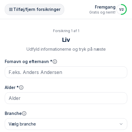
Fremgang
Tilføj/fjern forsikringer
1
/
2
Gratis og nemt!
Forsikring
1
af
1
Liv
Udfyld informationerne og tryk på næste
Fornavn og efternavn *
Alder *
Branche
Vælg branche