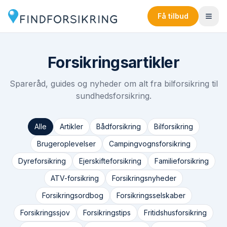
Få tilbud
Forsikringsartikler
Spareråd, guides og nyheder om alt fra bilforsikring til
sundhedsforsikring.
Alle
Artikler
Bådforsikring
Bilforsikring
Brugeroplevelser
Campingvognsforsikring
Dyreforsikring
Ejerskifteforsikring
Familieforsikring
ATV-forsikring
Forsikringsnyheder
Forsikringsordbog
Forsikringsselskaber
Forsikringssjov
Forsikringstips
Fritidshusforsikring