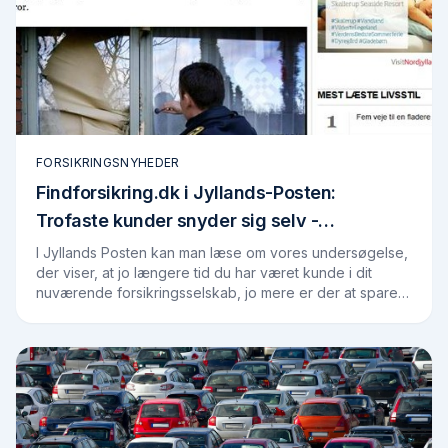
FORSIKRINGSNYHEDER
Findforsikring.dk i Jyllands-Posten:
Trofaste kunder snyder sig selv -
Findforsikring.dk
I Jyllands Posten kan man læse om vores undersøgelse,
der viser, at jo længere tid du har været kunde i dit
nuværende forsikringsselskab, jo mere er der at spare
ved at undersøge markedet. Vores…