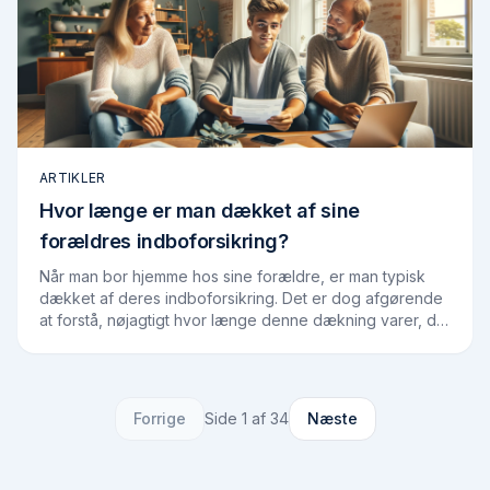
ARTIKLER
Hvor længe er man dækket af sine
forældres indboforsikring?
Når man bor hjemme hos sine forældre, er man typisk
dækket af deres indboforsikring. Det er dog afgørende
at forstå, nøjagtigt hvor længe denne dækning varer, da
det kan have betydning for, hvornår…
Forrige
Side
1
af
34
Næste