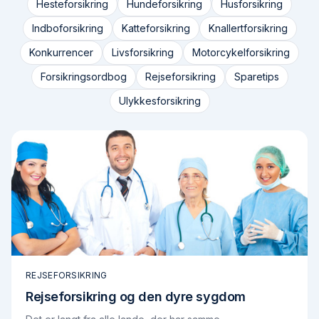
Hesteforsikring
Hundeforsikring
Husforsikring
Indboforsikring
Katteforsikring
Knallertforsikring
Konkurrencer
Livsforsikring
Motorcykelforsikring
Forsikringsordbog
Rejseforsikring
Sparetips
Ulykkesforsikring
REJSEFORSIKRING
Rejseforsikring og den dyre sygdom