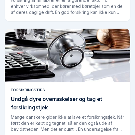
Forsikring af firmabiler er en afgørende faktor for
enhver virksomhed, der kører med køretøjer som en del
af deres daglige drift. En god forsikring kan ikke kun
beskytte biler, men også hjælpe med at…
FORSIKRINGSTIPS
Undgå dyre overraskelser og tag et
forsikringstjek
Mange danskere gider ikke at lave et forsikringstjek. Når
først den er købt og tegnet, så er den også ude af
bevidstheden. Men det er dumt… En undersøgelse fra