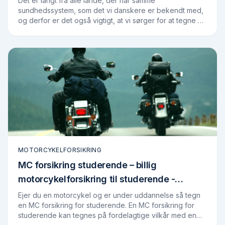
Det er langt fra alle lande, der har samme
sundhedssystem, som det vi danskere er bekendt med,
og derfor er det også vigtigt, at vi sørger for at tegne en
rejseforsikring, når vi rejser ud. Det er…
MOTORCYKELFORSIKRING
MC forsikring studerende – billig
motorcykelforsikring til studerende -
Findforsikring.dk
Ejer du en motorcykel og er under uddannelse så tegn
en MC forsikring for studerende. En MC forsikring for
studerende kan tegnes på fordelagtige vilkår med en