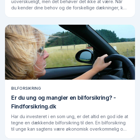
uoverskueligt, men det behøver det ikke at være. Når
du kender dine behov og de forskellige dækninger, kan
du finde en forsikring, der passer til dig og…
BILFORSIKRING
Er du ung og mangler en bilforsikring? -
Findforsikring.dk
Har du investeret i en som ung, er det altid en god ide at
tegne en dækkende bilforsikring til den. En bilforsikring
til unge kan sagtens være økonomisk overkommelig og
samtidig sørge for, at du har…