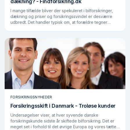
dækning? - Findforsikring.dk
I mange tilfælde bliver der spekuleret i bilforsikringer,
dækning og priser og forsikringssvindel er desværre
udbredt. Det handler typisk om, at forældre tegner
bilforsikring for børn, selvom børnene…
FORSIKRINGSNYHEDER
Forsikringsskift i Danmark - Troløse kunder
Undersøgelser viser, at hver syvende danske
forsikringskunde sidste år skiftede bilforsikring. Det er
meget set i forhold til det øvrige Europa og vores tætte