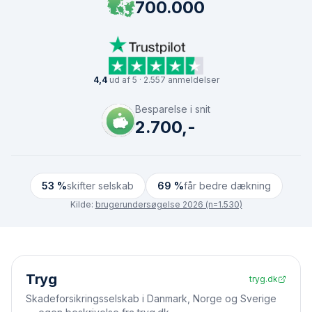
700.000
4,4
ud af 5 · 2.557 anmeldelser
Besparelse i snit
2.700,-
53 %
skifter selskab
69 %
får bedre dækning
Kilde:
brugerundersøgelse 2026 (n=1.530)
Side-om-side
Tryg
tryg.dk
Skadeforsikringsselskab i Danmark, Norge og Sverige