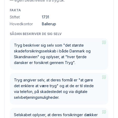
— egen beskrivelse fra tryg.dk.
FAKTA
Stiftet
1731
Hovedkontor
Ballerup
SÅDAN BESKRIVER DE SIG SELV
Tryg beskriver sig selv som "det største
skadeforsikringsselskab i både Danmark og
Skandinavien" og oplyser, at "hver fjerde
dansker er forsikret gennem Tryg".
Tryg angiver selv, at deres formål er "at gøre
det enklere at være tryg" og at de er til stede
via telefon, på skadestedet og via digitale
selvbetjeningsmuligheder.
Selskabet oplyser, at deres forsikringer dækker