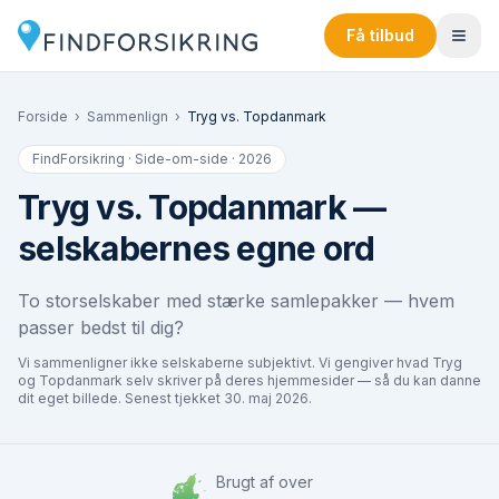
Få tilbud
Forside
›
Sammenlign
›
Tryg
vs.
Topdanmark
FindForsikring · Side-om-side · 2026
Tryg
vs.
Topdanmark
—
selskabernes egne ord
To storselskaber med stærke samlepakker — hvem
passer bedst til dig?
Vi sammenligner ikke selskaberne subjektivt. Vi gengiver hvad
Tryg
og
Topdanmark
selv skriver på deres hjemmesider — så du kan danne
dit eget billede. Senest tjekket
30. maj 2026
.
Brugt af over