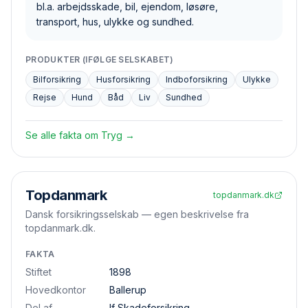
bl.a. arbejdsskade, bil, ejendom, løsøre,
transport, hus, ulykke og sundhed.
PRODUKTER (IFØLGE SELSKABET)
Bilforsikring
Husforsikring
Indboforsikring
Ulykke
Rejse
Hund
Båd
Liv
Sundhed
Se alle fakta om
Tryg
→
Topdanmark
topdanmark.dk
Dansk forsikringsselskab — egen beskrivelse fra
topdanmark.dk.
FAKTA
Stiftet
1898
Hovedkontor
Ballerup
Del af
If Skadeforsikring