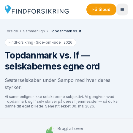
Få tilbud
Forside
›
Sammenlign
›
Topdanmark
vs.
If
FindForsikring · Side-om-side · 2026
Topdanmark
vs.
If
—
selskabernes egne ord
Søsterselskaber under Sampo med hver deres
styrker.
Vi sammenligner ikke selskaberne subjektivt. Vi gengiver hvad
Topdanmark
og
If
selv skriver på deres hjemmesider — så du kan
danne dit eget billede. Senest tjekket
30. maj 2026
.
Brugt af over