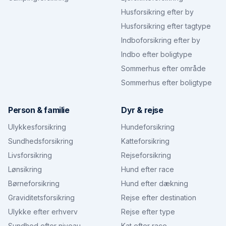
Husforsikring efter by
Husforsikring efter tagtype
Indboforsikring efter by
Indbo efter boligtype
Sommerhus efter område
Sommerhus efter boligtype
Person & familie
Dyr & rejse
Ulykkesforsikring
Hundeforsikring
Sundhedsforsikring
Katteforsikring
Livsforsikring
Rejseforsikring
Lønsikring
Hund efter race
Børneforsikring
Hund efter dækning
Graviditetsforsikring
Rejse efter destination
Ulykke efter erhverv
Rejse efter type
Sundhed efter niveau
Kat efter race