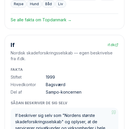
Rejse
Hund
Båd
Liv
Se alle fakta om
Topdanmark
→
If
if.dk
Nordisk skadeforsikringsselskab — egen beskrivelse
fra if.dk.
FAKTA
Stiftet
1999
Hovedkontor
Bagsværd
Del af
Sampo-koncernen
SÅDAN BESKRIVER DE SIG SELV
If beskriver sig selv som "Nordens største
skadeforsikringsselskab" og oplyser, at de
servicerer privatkunder og virksomheder i hele