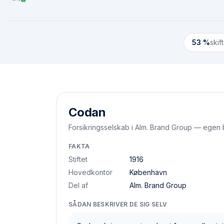
53 %
skif
Side-om-side
Codan
Forsikringsselskab i Alm. Brand Group — egen 
FAKTA
Stiftet
1916
Hovedkontor
København
Del af
Alm. Brand Group
SÅDAN BESKRIVER DE SIG SELV