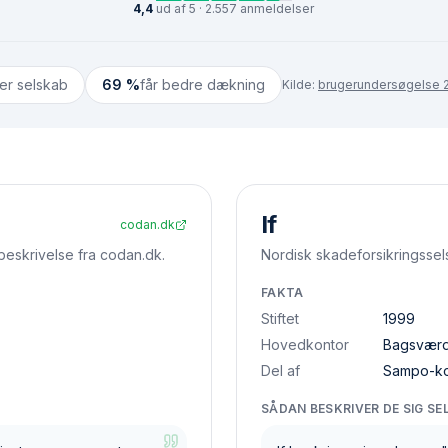
4,4
ud af 5 · 2.557 anmeldelser
ter selskab
69 %
får bedre dækning
Kilde:
brugerundersøgelse 2
If
codan.dk
beskrivelse fra codan.dk.
Nordisk skadeforsikringssel
FAKTA
Stiftet
1999
Hovedkontor
Bagsvær
Del af
Sampo-k
SÅDAN BESKRIVER DE SIG SE