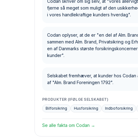
Codan skriver om sig selv, at "vores allervig
fjerne så meget som muligt af den usikkerhed
i vores handlekraftige kunders hverdag".
Codan oplyser, at de er "en del af Alm. Bra
sammen med Alm. Brand, Privatsikring og Er
en af Danmarks største forsikringskoncern
kunder".
Selskabet fremhæver, at kunder hos Codan 
af "Alm. Brand Foreningen 1792".
PRODUKTER (IFØLGE SELSKABET)
Bilforsikring
Husforsikring
Indboforsikring
Se alle fakta om
Codan
→