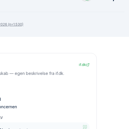
026 (n=1.530)
if.dk
skab — egen beskrivelse fra if.dk.
d
oncernen
LV