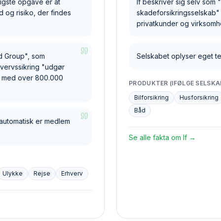
tigste opgave er at
If beskriver sig selv som
 og risiko, der findes
skadeforsikringsselskab" 
privatkunder og virksomh
nd Group", som
Selskabet oplyser eget te
hvervssikring "udgør
er med over 800.000
PRODUKTER (IFØLGE SELSKA
Bilforsikring
Husforsikring
Båd
automatisk er medlem
Se alle fakta om
If
→
Ulykke
Rejse
Erhverv