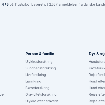
,4 / 5
på Trustpilot · baseret på 2.557 anmeldelser fra danske kund
Person & familie
Dyr & rej
Ulykkesforsikring
Hundefors
Sundhedsforsikring
Katteforsi
Livsforsikring
Rejseforsi
Lønsikring
Hund efte
Børneforsikring
Hund efte
ype
Graviditetsforsikring
Rejse efte
Ulykke efter erhverv
Rejse efte