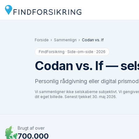
Forside
›
Sammenlign
›
Codan
vs.
If
FindForsikring · Side-om-side · 2026
Codan
vs.
If
— sel
Personlig rådgivning eller digital prismo
Vi sammenligner ikke selskaberne subjektivt. Vi gengive
dit eget billede. Senest tjekket
30. maj 2026
.
Brugt af over
700.000