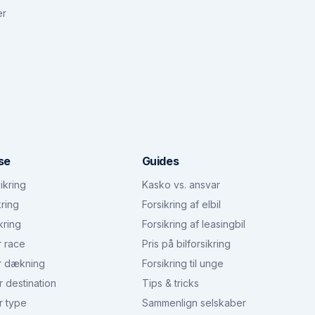
er
se
Guides
ikring
Kasko vs. ansvar
kring
Forsikring af elbil
kring
Forsikring af leasingbil
r race
Pris på bilforsikring
r dækning
Forsikring til unge
r destination
Tips & tricks
r type
Sammenlign selskaber