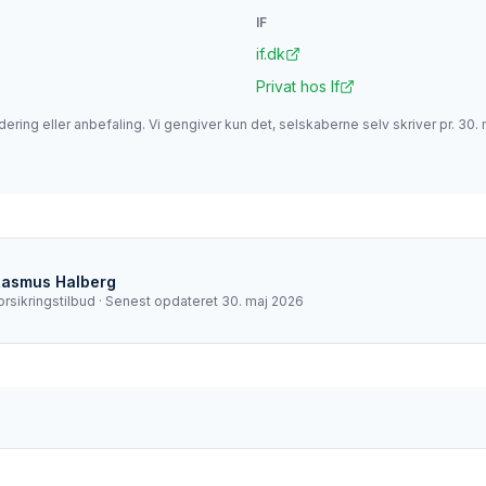
IF
if.dk
Privat hos If
dering eller anbefaling. Vi gengiver kun det, selskaberne selv skriver pr.
30. 
Rasmus Halberg
orsikringstilbud
· Senest opdateret
30. maj 2026