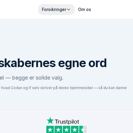
Forsikringer
Om os
skabernes egne ord
del — begge er solide valg.
r hvad
Codan
og
If
selv skriver på deres hjemmesider — så du kan danne