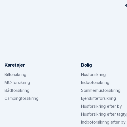
4
Køretøjer
Bolig
Bilforsikring
Husforsikring
MC-forsikring
Indboforsikring
Bådforsikring
Sommerhusforsikring
Campingforsikring
Ejerskifteforsikring
Husforsikring efter by
Husforsikring efter tagt
Indboforsikring efter by