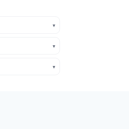
▾
▾
▾