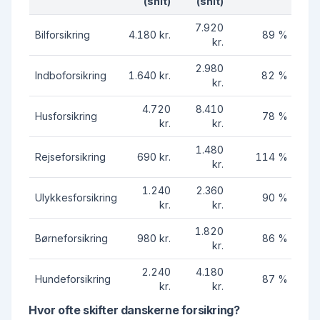
(snit)
(snit)
7.920
Bilforsikring
4.180 kr.
89 %
kr.
2.980
Indboforsikring
1.640 kr.
82 %
kr.
4.720
8.410
Husforsikring
78 %
kr.
kr.
1.480
Rejseforsikring
690 kr.
114 %
kr.
1.240
2.360
Ulykkesforsikring
90 %
kr.
kr.
1.820
Børneforsikring
980 kr.
86 %
kr.
2.240
4.180
Hundeforsikring
87 %
kr.
kr.
Hvor ofte skifter danskerne forsikring?