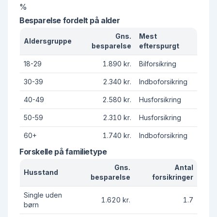
%
Besparelse fordelt på alder
Gns.
Mest
Aldersgruppe
besparelse
efterspurgt
18-29
1.890 kr.
Bilforsikring
30-39
2.340 kr.
Indboforsikring
40-49
2.580 kr.
Husforsikring
50-59
2.310 kr.
Husforsikring
60+
1.740 kr.
Indboforsikring
Forskelle på familietype
Gns.
Antal
Husstand
besparelse
forsikringer
Single uden
1.620 kr.
1.7
børn