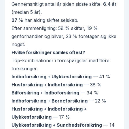
Gennemsnitligt antal år siden sidste skifte:
6.4
år
(median
5
år).
27 %
har aldrig skiftet selskab.
Efter sammenligning:
58 %
skifter,
19 %
genforhandler og bliver,
23 %
foretager sig ikke
noget.
Hvilke forsikringer samles oftest?
Top-kombinationer i forespørgsler med flere
forsikringer:
Indboforsikring + Ulykkesforsikring
—
41 %
Husforsikring + Indboforsikring
—
38 %
Bilforsikring + Indboforsikring
—
34 %
Indboforsikring + Børneforsikring
—
22 %
Husforsikring + Indboforsikring +
Ulykkesforsikring
—
17 %
Ulykkesforsikring + Sundhedsforsikring
—
14