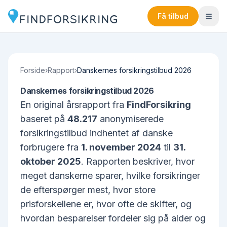
Få tilbud
Forside
›
Rapport
›
Danskernes forsikringstilbud 2026
Danskernes forsikringstilbud 2026
En original årsrapport fra
FindForsikring
baseret på
48.217
anonymiserede
forsikringstilbud indhentet af danske
forbrugere fra
1. november 2024
til
31.
oktober 2025
. Rapporten beskriver, hvor
meget danskerne sparer, hvilke forsikringer
de efterspørger mest, hvor store
prisforskellene er, hvor ofte de skifter, og
hvordan besparelser fordeler sig på alder og