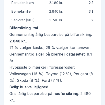
Par uden børn
2.180 kr.
2.3
Børnefamilie
2.840 kr.
3.1
Seniorer (60+)
1.740 kr.
2
Bilforsikring i tal
Gennemsnitlig årlig besparelse på bilforsikring:
2.640 kr.
.
71 %
vælger kasko,
29 %
vælger kun ansvar.
Gennemsnitlig alder på bilerne i datasættet:
9.1
år
.
Hyppigste bilmærker i forespørgsler:
Volkswagen (16 %), Toyota (12 %), Peugeot (8
%), Skoda (8 %), Ford (7 %)
.
Bolig: hus vs. lejlighed
Gns. årlig besparelse på
husforsikring
:
2.480
kr.
.