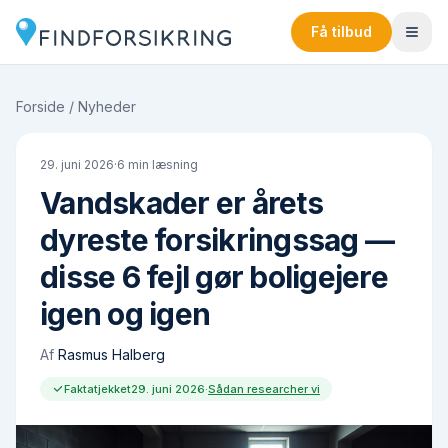
Få tilbud
Forside
/
Nyheder
29. juni 2026
·
6
min læsning
Vandskader er årets
dyreste forsikringssag —
disse 6 fejl gør boligejere
igen og igen
Af
Rasmus Halberg
Faktatjekket
29. juni 2026
·
Sådan researcher vi