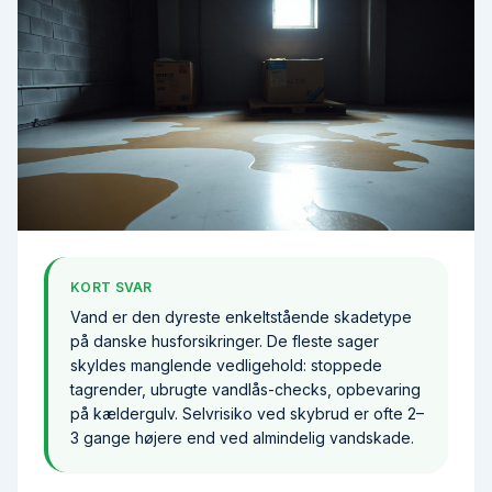
Kælder med vandpytter på gulvet og papkasser på en pa
KORT SVAR
Vand er den dyreste enkeltstående skadetype
på danske husforsikringer. De fleste sager
skyldes manglende vedligehold: stoppede
tagrender, ubrugte vandlås-checks, opbevaring
på kældergulv. Selvrisiko ved skybrud er ofte 2–
3 gange højere end ved almindelig vandskade.