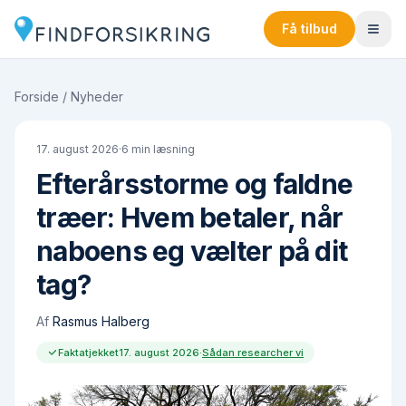
Få tilbud
Forside
/
Nyheder
17. august 2026
·
6
min læsning
Efterårsstorme og faldne
træer: Hvem betaler, når
naboens eg vælter på dit
tag?
Af
Rasmus Halberg
Faktatjekket
17. august 2026
·
Sådan researcher vi