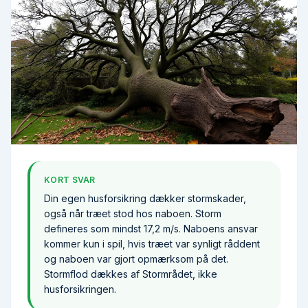
Stor faldet eg i en dansk forhave efter efterårsstorm
KORT SVAR
Din egen husforsikring dækker stormskader,
også når træet stod hos naboen. Storm
defineres som mindst 17,2 m/s. Naboens ansvar
kommer kun i spil, hvis træet var synligt råddent
og naboen var gjort opmærksom på det.
Stormflod dækkes af Stormrådet, ikke
husforsikringen.