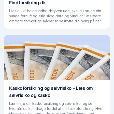
Findforsikring.dk
Hvis du vil holde indbrudstyven ude, skal du bruge din
sunde fornuft og altid sikre døre og vinduer. Læs mere
om flere forskellige måder at beskytte din bolig på her.
Når hjemmet ser forladt ud, er…
Kaskoforsikring og selvrisiko – Læs om
selvrisiko og kasko
Lær mere om kaskoforsikring og selvrisiko, og se
hvornår du kan drage fordel af en kaskoforsikring. Hvis
uheldet skulle være ude, dækker forsikringen ved