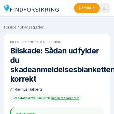
Få tilbud
Forside
/
Skadesguider
BILFORSIKRING
·
5
MIN LÆSNING
Bilskade: Sådan udfylder
du
skadeanmeldelsesblankette
korrekt
Af
Rasmus Halberg
Faktatjekket
8. juni 2026
·
Sådan researcher vi