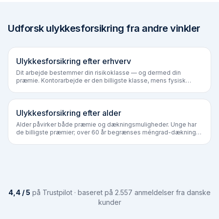
Udforsk ulykkesforsikring fra andre vinkler
Ulykkesforsikring efter erhverv
Dit arbejde bestemmer din risikoklasse — og dermed din
præmie. Kontorarbejde er den billigste klasse, mens fysisk
arbejde og højrisiko-erhverv (håndværk, byggeri, redning) prises
2–4× højere.
Ulykkesforsikring efter alder
Alder påvirker både præmie og dækningsmuligheder. Unge har
de billigste præmier; over 60 år begrænses méngrad-dækning
hos flere selskaber.
4,4 / 5
på Trustpilot · baseret på 2.557 anmeldelser fra danske
kunder