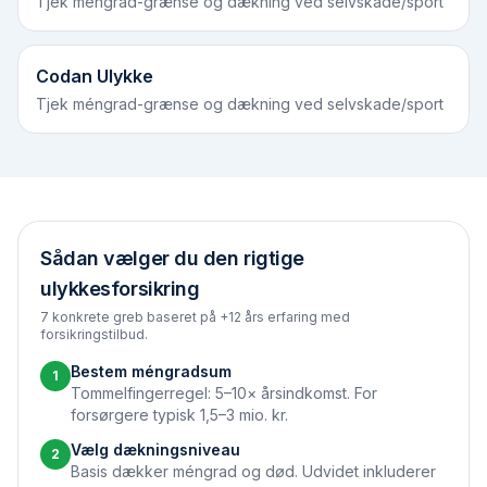
Tjek méngrad-grænse og dækning ved selvskade/sport
Codan Ulykke
Tjek méngrad-grænse og dækning ved selvskade/sport
Sådan vælger du den rigtige
ulykkesforsikring
7 konkrete greb baseret på +12 års erfaring med
forsikringstilbud.
Bestem méngradsum
1
Tommelfingerregel: 5–10× årsindkomst. For
forsørgere typisk 1,5–3 mio. kr.
Vælg dækningsniveau
2
Basis dækker méngrad og død. Udvidet inkluderer