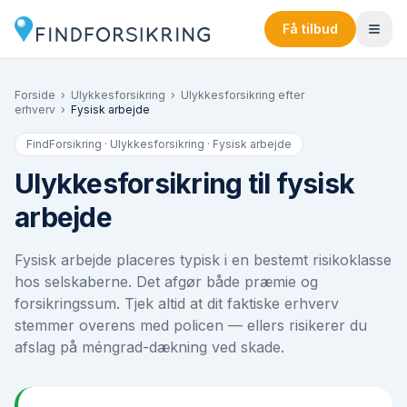
Få tilbud
Forside
›
Ulykkesforsikring
›
Ulykkesforsikring efter
erhverv
›
Fysisk arbejde
FindForsikring · Ulykkesforsikring ·
Fysisk arbejde
Ulykkesforsikring til fysisk
arbejde
Fysisk arbejde placeres typisk i en bestemt risikoklasse
hos selskaberne. Det afgør både præmie og
forsikringssum. Tjek altid at dit faktiske erhverv
stemmer overens med policen — ellers risikerer du
afslag på méngrad-dækning ved skade.