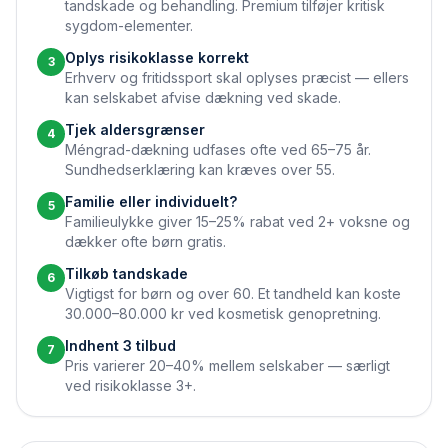
tandskade og behandling. Premium tilføjer kritisk
sygdom-elementer.
Oplys risikoklasse korrekt
3
Erhverv og fritidssport skal oplyses præcist — ellers
kan selskabet afvise dækning ved skade.
Tjek aldersgrænser
4
Méngrad-dækning udfases ofte ved 65–75 år.
Sundhedserklæring kan kræves over 55.
Familie eller individuelt?
5
Familieulykke giver 15–25% rabat ved 2+ voksne og
dækker ofte børn gratis.
Tilkøb tandskade
6
Vigtigst for børn og over 60. Et tandheld kan koste
30.000–80.000 kr ved kosmetisk genopretning.
Indhent 3 tilbud
7
Pris varierer 20–40% mellem selskaber — særligt
ved risikoklasse 3+.