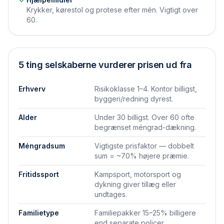
Krykker, kørestol og protese efter mén. Vigtigt over
60.
5 ting selskaberne vurderer prisen ud fra
Erhverv
Risikoklasse 1–4. Kontor billigst,
byggeri/redning dyrest.
Alder
Under 30 billigst. Over 60 ofte
begrænset méngrad-dækning.
Méngradsum
Vigtigste prisfaktor — dobbelt
sum = ~70% højere præmie.
Fritidssport
Kampsport, motorsport og
dykning giver tillæg eller
undtages.
Familietype
Familiepakker 15–25% billigere
end separate policer.