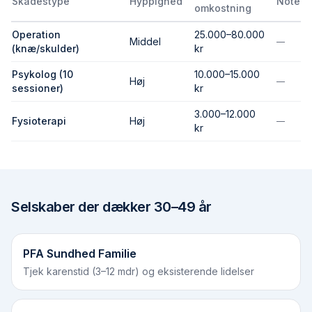
Skadestype
Hyppighed
Note
omkostning
Operation
25.000–80.000
Middel
—
(knæ/skulder)
kr
Psykolog (10
10.000–15.000
Høj
—
sessioner)
kr
3.000–12.000
Fysioterapi
Høj
—
kr
Selskaber der dækker
30–49 år
PFA Sundhed Familie
Tjek karenstid (3–12 mdr) og eksisterende lidelser