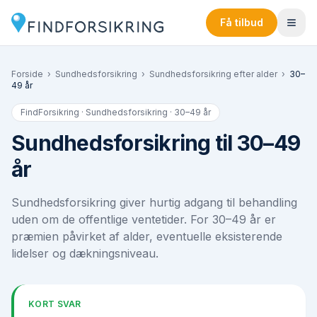
Få tilbud
Forside
›
Sundhedsforsikring
›
Sundhedsforsikring efter alder
›
30–
49 år
FindForsikring · Sundhedsforsikring ·
30–49 år
Sundhedsforsikring til 30–49
år
Sundhedsforsikring giver hurtig adgang til behandling
uden om de offentlige ventetider. For 30–49 år er
præmien påvirket af alder, eventuelle eksisterende
lidelser og dækningsniveau.
KORT SVAR