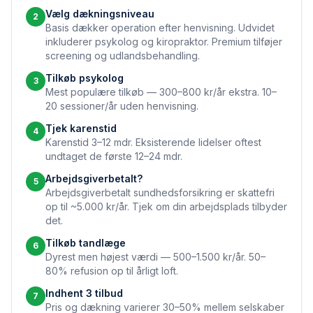
Vælg dækningsniveau
2
Basis dækker operation efter henvisning. Udvidet
inkluderer psykolog og kiropraktor. Premium tilføjer
screening og udlandsbehandling.
Tilkøb psykolog
3
Mest populære tilkøb — 300–800 kr/år ekstra. 10–
20 sessioner/år uden henvisning.
Tjek karenstid
4
Karenstid 3–12 mdr. Eksisterende lidelser oftest
undtaget de første 12–24 mdr.
Arbejdsgiverbetalt?
5
Arbejdsgiverbetalt sundhedsforsikring er skattefri
op til ~5.000 kr/år. Tjek om din arbejdsplads tilbyder
det.
Tilkøb tandlæge
6
Dyrest men højest værdi — 500–1.500 kr/år. 50–
80% refusion op til årligt loft.
Indhent 3 tilbud
7
Pris og dækning varierer 30–50% mellem selskaber