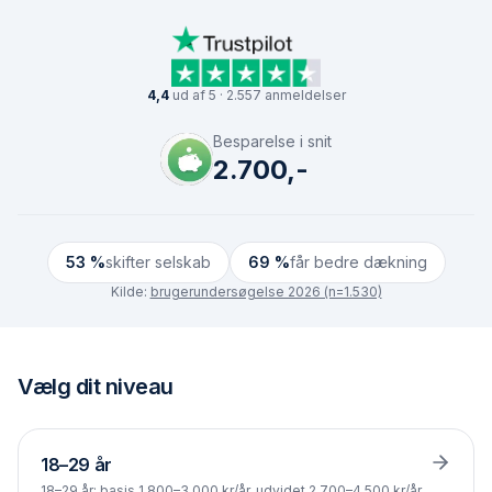
4,4
ud af 5 · 2.557 anmeldelser
Besparelse i snit
2.700,-
53 %
skifter selskab
69 %
får bedre dækning
Kilde:
brugerundersøgelse 2026 (n=1.530)
Vælg dit niveau
18–29 år
18–29 år: basis 1.800–3.000 kr/år, udvidet 2.700–4.500 kr/år,