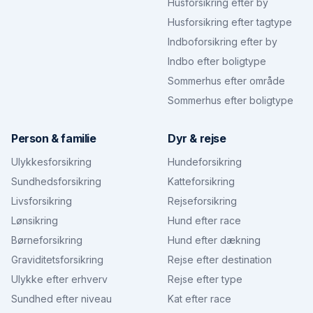
Husforsikring efter by
Husforsikring efter tagtype
Indboforsikring efter by
Indbo efter boligtype
Sommerhus efter område
Sommerhus efter boligtype
Person & familie
Dyr & rejse
Ulykkesforsikring
Hundeforsikring
Sundhedsforsikring
Katteforsikring
Livsforsikring
Rejseforsikring
Lønsikring
Hund efter race
Børneforsikring
Hund efter dækning
Graviditetsforsikring
Rejse efter destination
Ulykke efter erhverv
Rejse efter type
Sundhed efter niveau
Kat efter race