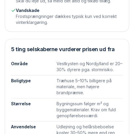
Skal du leje ud, så meld det altid og tilkøb tillæg.
Vandskade
Frostsprængninger dækkes typisk kun ved korrekt
vinter­klargøring.
5 ting selskaberne vurderer prisen ud fra
Område
Vestkysten og Nordjylland er 20–
30% dyrere pga. storm­risiko.
Boligtype
Træhuse 5–10% billigere på
materiale, men højere
brandpræmie.
Størrelse
Bygningssum følger m² og
byggematerialer. Krav om fuld
genopførelses­værdi.
Anvendelse
Udlejning og helårsbeboelse
koster 30–50% mere end ren