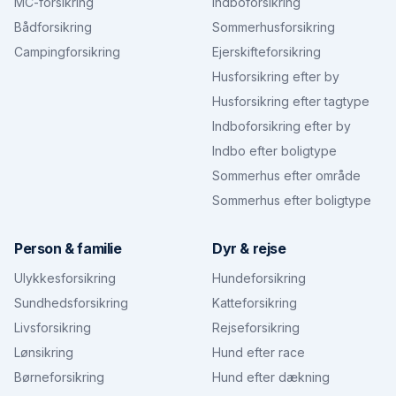
MC-forsikring
Indboforsikring
Bådforsikring
Sommerhusforsikring
Campingforsikring
Ejerskifteforsikring
Husforsikring efter by
Husforsikring efter tagtype
Indboforsikring efter by
Indbo efter boligtype
Sommerhus efter område
Sommerhus efter boligtype
Person & familie
Dyr & rejse
Ulykkesforsikring
Hundeforsikring
Sundhedsforsikring
Katteforsikring
Livsforsikring
Rejseforsikring
Lønsikring
Hund efter race
Børneforsikring
Hund efter dækning