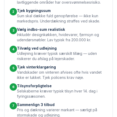
lavtliggende områder har oversvømmelses­risiko.
Tjek bygningssum
2
Sum skal dække fuld genopførelse — ikke kun
markedspris. Underdækning straffes ved skade.
Vælg indbo-sum realistisk
3
Inkludér designkøkken, hvidevarer, fjernsyn og
udendørs­møbler. Lav typisk fra 200.000 kr.
Tilvælg ved udlejning
4
Udlejning kræver typisk særskilt tillæg — uden
risikerer du afslag på lejer­skader.
Tjek vinter­klargøring
5
Vandskader om vinteren afvises ofte hvis vandet
ikke er lukket. Tjek policens krav nøje.
Tilsynsforpligtelse
6
Selskaberne kræver typisk tilsyn hver 14. dag i
fyringssæsonen.
Sammenlign 3 tilbud
7
Pris og dækning varierer markant — særligt på
stormskade og udlejning.