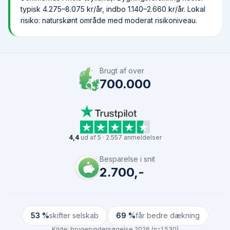
typisk 4.275–8.075 kr/år, indbo 1.140–2.660 kr/år. Lokal
risiko: naturskønt område med moderat risikoniveau.
Brugt af over
700.000
4,4
ud af 5 · 2.557 anmeldelser
Besparelse i snit
2.700,-
53 %
skifter selskab
69 %
får bedre dækning
Kilde:
brugerundersøgelse 2026 (n=1.530)