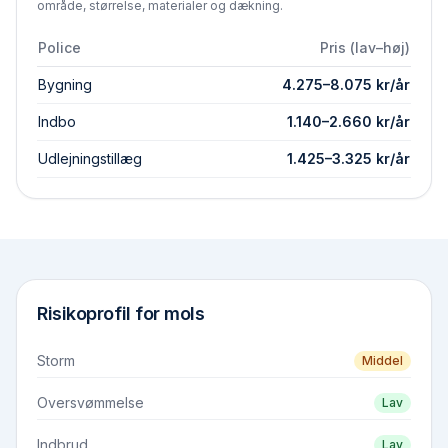
område, størrelse, materialer og dækning.
Police
Pris (lav–høj)
Bygning
4.275
–
8.075
kr/år
Indbo
1.140
–
2.660
kr/år
Udlejningstillæg
1.425
–
3.325
kr/år
Risikoprofil for
mols
Storm
Middel
Oversvømmelse
Lav
Indbrud
Lav