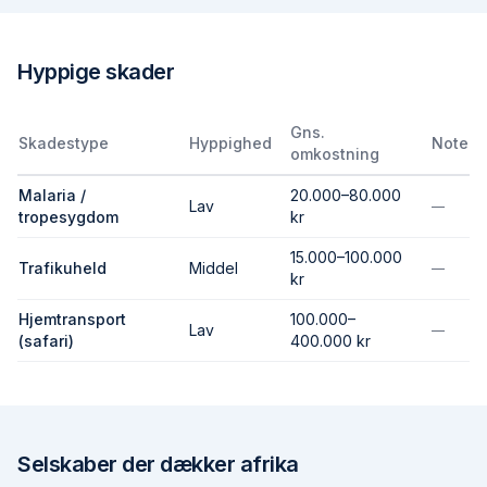
Hyppige skader
Gns.
Skadestype
Hyppighed
Note
omkostning
Malaria /
20.000–80.000
Lav
—
tropesygdom
kr
15.000–100.000
Trafikuheld
Middel
—
kr
Hjemtransport
100.000–
Lav
—
(safari)
400.000 kr
Selskaber der dækker
afrika