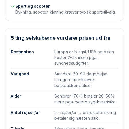
Sport og scooter
Dykning, scooter, klatring kræver typisk sportstilvalg.
5 ting selskaberne vurderer prisen ud fra
Destination
Europa er billigst. USA og Asien
koster 2–4x mere pga.
sundhedsudgifter.
Varighed
Standard 60–90 dage/rejse.
Længere ture kræver
backpacker-police.
Alder
Seniorer (70+) betaler 20–50%
mere pga. højere sygdomsrisiko.
Antal rejser/år
2+ rejser/år → årsrejseforsikring
betaler sig næsten altid.
Tilvalg
Afbestilling, sport, scooter,