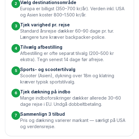
Vælg destinationsområde
2
Europa er billigst (350–700 kr/år). Verden inkl. USA
og Asien koster 800–1.500 kr/år.
Tjek varighed pr. rejse
3
Standard årsrejse dækker 60–90 dage pr. tur.
Længere ture kræver backpacker-police.
Tilvælg afbestilling
4
Afbestilling er ofte separat tilvalg (200–500 kr
ekstra). Tegn senest 14 dage før afrejse.
Sports- og scootertilvalg
5
Scooter (Asien), dykning over 18m og klatring
kræver typisk sportstilvalg.
Tjek dækning på indbo
6
Mange indboforsikringer dækker allerede 30–60
dage rejse i EU. Undgå dobbeltbetaling.
Sammenlign 3 tilbud
7
Pris og dækning varierer markant — særligt på USA
og verdensrejse.