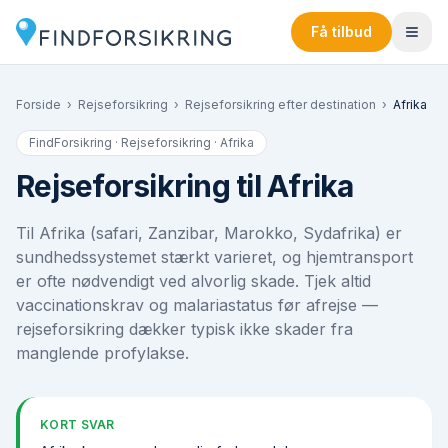
Få tilbud
Forside
›
Rejseforsikring
›
Rejseforsikring efter destination
›
Afrika
FindForsikring · Rejseforsikring ·
Afrika
Rejseforsikring til Afrika
Til Afrika (safari, Zanzibar, Marokko, Sydafrika) er
sundhedssystemet stærkt varieret, og hjemtransport
er ofte nødvendigt ved alvorlig skade. Tjek altid
vaccinationskrav og malariastatus før afrejse —
rejseforsikring dækker typisk ikke skader fra
manglende profylakse.
KORT SVAR