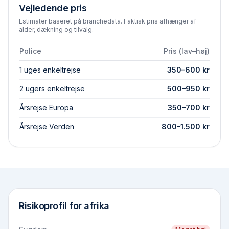
Vejledende pris
Estimater baseret på branchedata. Faktisk pris afhænger af
alder, dækning og tilvalg.
Police
Pris (lav–høj)
1 uges enkeltrejse
350
–
600
kr
2 ugers enkeltrejse
500
–
950
kr
Årsrejse Europa
350
–
700
kr
Årsrejse Verden
800
–
1.500
kr
Risikoprofil for
afrika