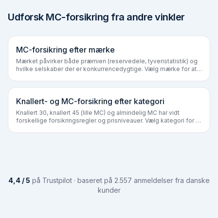
Udforsk MC-forsikring fra andre vinkler
MC-forsikring efter mærke
Mærket påvirker både præmien (reservedele, tyveri­statistik) og
hvilke selskaber der er konkurrencedygtige. Vælg mærke for at
se prisniveau og specifikke noter.
Knallert- og MC-forsikring efter kategori
Knallert 30, knallert 45 (lille MC) og almindelig MC har vidt
forskellige forsikringsregler og prisniveauer. Vælg kategori for at
se hvad du skal være opmærksom på.
4,4 / 5
på Trustpilot · baseret på 2.557 anmeldelser fra danske
kunder