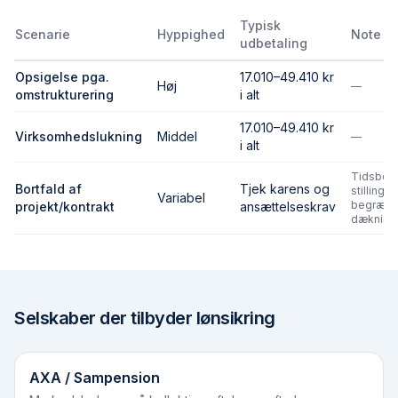
Typisk
Scenarie
Hyppighed
Note
udbetaling
Opsigelse pga.
17.010–49.410 kr
Høj
—
omstrukturering
i alt
17.010–49.410 kr
Virksomhedslukning
Middel
—
i alt
Tidsbeg
Bortfald af
Tjek karens og
stillinger
Variabel
begræns
projekt/kontrakt
ansættelseskrav
dækning
Selskaber der tilbyder lønsikring
AXA / Sampension