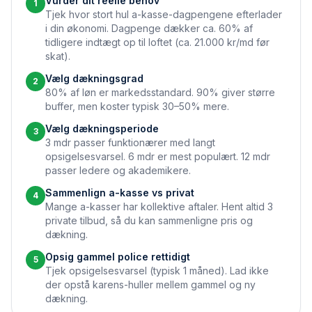
Vurder dit reelle behov
1
Tjek hvor stort hul a-kasse-dagpengene efterlader
i din økonomi. Dagpenge dækker ca. 60% af
tidligere indtægt op til loftet (ca. 21.000 kr/md før
skat).
Vælg dækningsgrad
2
80% af løn er markedsstandard. 90% giver større
buffer, men koster typisk 30–50% mere.
Vælg dækningsperiode
3
3 mdr passer funktionærer med langt
opsigelsesvarsel. 6 mdr er mest populært. 12 mdr
passer ledere og akademikere.
Sammenlign a-kasse vs privat
4
Mange a-kasser har kollektive aftaler. Hent altid 3
private tilbud, så du kan sammenligne pris og
dækning.
Opsig gammel police rettidigt
5
Tjek opsigelsesvarsel (typisk 1 måned). Lad ikke
der opstå karens-huller mellem gammel og ny
dækning.