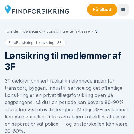
Få tilbud
Forside
›
Lønsikring
›
Lønsikring efter a-kasse
›
3F
FindForsikring · Lønsikring ·
3F
Lønsikring til medlemmer af
3F
3F dækker primært fagligt timelønnede inden for
transport, byggeri, industri, service og det offentlige.
Lønsikring er en privat tillægsforsikring oven på
dagpengene, så du i en periode kan bevare 80–90%
af din løn ved ufrivillig ledighed. Mange 3F-medlemmer
kan vælge mellem a-kassens egen kollektive aftale og
en separat privat police — og prisforskellen kan være
30–60%.