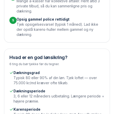
Mange a-kasser har kollektive aftaler. Hent altid 3
private tilbud, så du kan sammenligne pris og
dækning.
Opsig gammel police rettidigt
5
Tjek opsigelsesvarsel (typisk 1 måned). Lad ikke
der opstå karens-huller mellem gammel og ny
dækning.
Hvad er en god lønsikring?
6 ting du bør tjekke før du tegner.
Dækningsgrad
Typisk 80 eller 90% af din løn. Tjek loftet — over
75.000 kr/md kræver ofte tilkøb.
Dækningsperiode
3, 6 eller 12 måneders udbetaling. Længere periode =
højere præmie.
Karensperiode