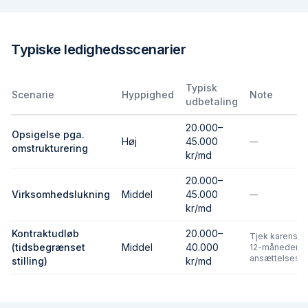
Typiske ledighedsscenarier
Typisk
Scenarie
Hyppighed
Note
udbetaling
20.000–
Opsigelse pga.
Høj
45.000
—
omstrukturering
kr/md
20.000–
Virksomhedslukning
Middel
45.000
—
kr/md
Kontraktudløb
20.000–
Tjek karens o
(tidsbegrænset
Middel
40.000
12-måneders
ansættelseskr
stilling)
kr/md