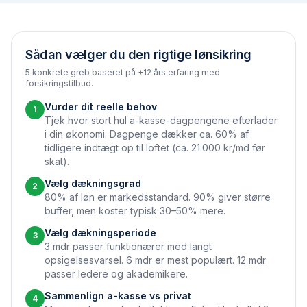
Sådan vælger du den rigtige lønsikring
5 konkrete greb baseret på +12 års erfaring med
forsikringstilbud.
Vurder dit reelle behov
1
Tjek hvor stort hul a-kasse-dagpengene efterlader
i din økonomi. Dagpenge dækker ca. 60% af
tidligere indtægt op til loftet (ca. 21.000 kr/md før
skat).
Vælg dækningsgrad
2
80% af løn er markedsstandard. 90% giver større
buffer, men koster typisk 30–50% mere.
Vælg dækningsperiode
3
3 mdr passer funktionærer med langt
opsigelsesvarsel. 6 mdr er mest populært. 12 mdr
passer ledere og akademikere.
Sammenlign a-kasse vs privat
4