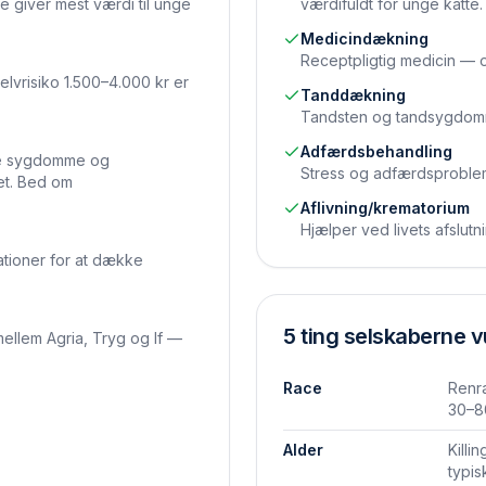
e giver mest værdi til unge
værdifuldt for unge katte.
Medicin­dækning
Receptpligtig medicin — of
elvrisiko 1.500–4.000 kr er
Tand­dækning
Tandsten og tandsygdomme
Adfærds­behandling
mte sygdomme og
Stress og adfærdsproblem
et. Bed om
Aflivning/krematorium
Hjælper ved livets afslut
ationer for at dække
5 ting selskaberne v
ellem Agria, Tryg og If —
Race
Renra
30–8
Alder
Killi
typis