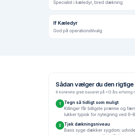
Specialist i kæledyr, bred dækning
If Kæledyr
God på operationstilvalg
Sådan vælger du den rigtige 
6 konkrete greb baseret på +12 års erfaring 
Tegn så tidligt som muligt
1
Killinger får billigste præmie og fæ
lukker typisk for nytegning ved 6–8
Tjek dækningsniveau
2
Basis syge dækker sygdom; udvid