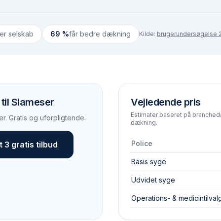
ter selskab
69 %
får bedre dækning
Kilde:
brugerundersøgelse 2
 til Siameser
Vejledende pris
Estimater baseret på brancheda
r. Gratis og uforpligtende.
dækning.
Police
 3 gratis tilbud
Basis syge
Udvidet syge
Operations- & medicintilval