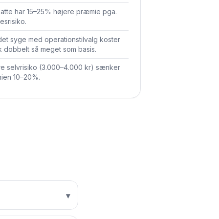
atte har 15–25% højere præmie pga.
esrisiko.
et syge med operations­tilvalg koster
k dobbelt så meget som basis.
e selvrisiko (3.000–4.000 kr) sænker
ien 10–20%.
▾