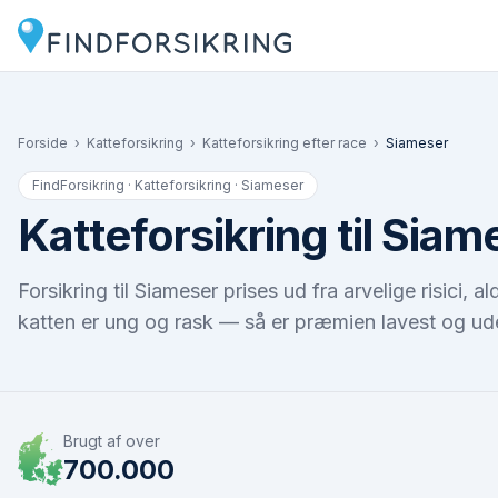
Forside
›
Katteforsikring
›
Katteforsikring efter race
›
Siameser
FindForsikring · Katteforsikring ·
Siameser
Katteforsikring til Siam
Forsikring til Siameser prises ud fra arvelige risici
katten er ung og rask — så er præmien lavest og ude
Brugt af over
700.000