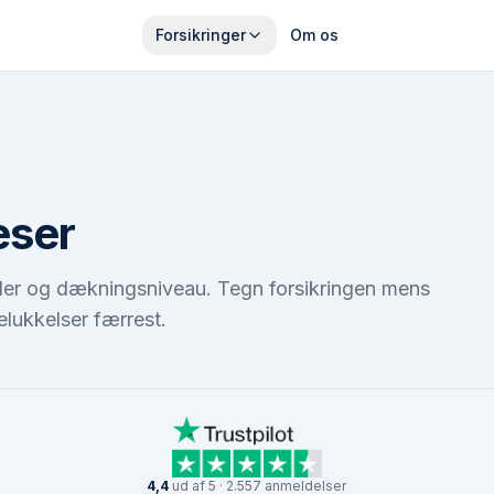
Forsikringer
Om os
eser
, alder og dækningsniveau. Tegn forsikringen mens
lukkelser færrest.
4,4
ud af 5 · 2.557 anmeldelser