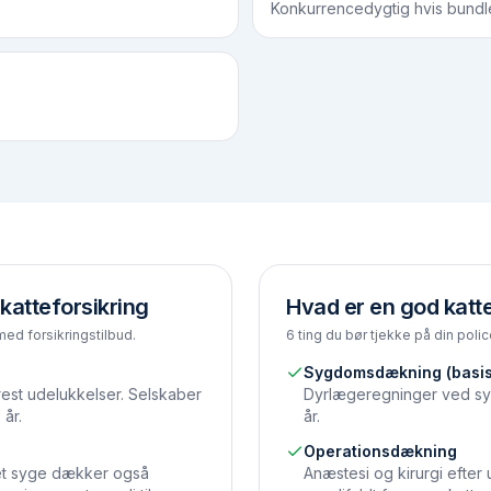
Konkurrencedygtig hvis bundl
katteforsikring
Hvad er en god katte
med forsikringstilbud.
6 ting du bør tjekke på din polic
Sygdomsdækning (basis
rrest udelukkelser. Selskaber
Dyrlæge­regninger ved sy
 år.
år.
Operations­dækning
et syge dækker også
Anæstesi og kirurgi efter