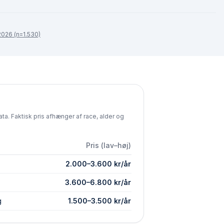
026 (n=1.530)
ta. Faktisk pris afhænger af race, alder og
Pris (lav–høj)
2.000
–
3.600
kr/år
3.600
–
6.800
kr/år
g
1.500
–
3.500
kr/år