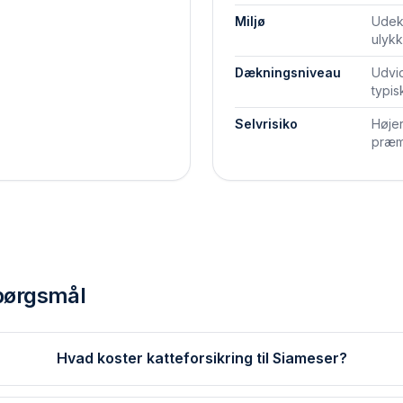
Miljø
Udek
ulykk
Dækningsniveau
Udvid
typis
Selvrisiko
Højer
præm
spørgsmål
Hvad koster katteforsikring til Siameser?