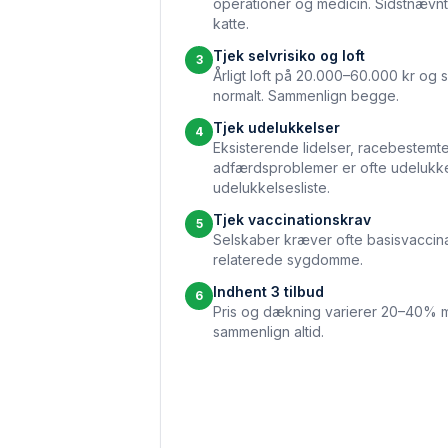
operationer og medicin. Sidstnævnt
katte.
Tjek selvrisiko og loft
3
Årligt loft på 20.000–60.000 kr og s
normalt. Sammenlign begge.
Tjek udelukkelser
4
Eksisterende lidelser, race­beste
adfærdsproblemer er ofte udelukk
udelukkelsesliste.
Tjek vaccinations­krav
5
Selskaber kræver ofte basis­vaccin
relaterede sygdomme.
Indhent 3 tilbud
6
Pris og dækning varierer 20–40% m
sammenlign altid.