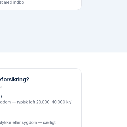
et med indbo
forsikring?
e.
)
gdom — typisk loft 20.000–40.000 kr/
 ulykke eller sygdom — særligt