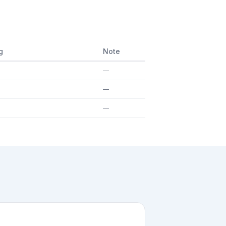
g
Note
—
—
—