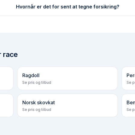
Hvornår er det for sent at tegne forsikring?
r race
Ragdoll
Per
Se pris og tilbud
Se pr
Norsk skovkat
Ben
Se pris og tilbud
Se pr