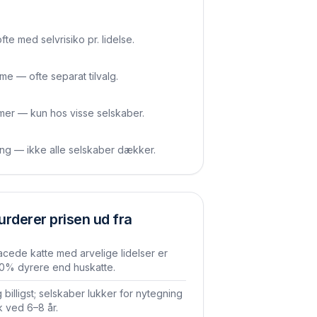
te med selvrisiko pr. lidelse.
 — ofte separat tilvalg.
er — kun hos visse selskaber.
ning — ikke alle selskaber dækker.
urderer prisen ud fra
cede katte med arvelige lidelser er
0% dyrere end huskatte.
ng billigst; selskaber lukker for nytegning
k ved 6–8 år.