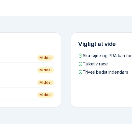
Vigtigt at vide
Skæl­øjne og PRA kan f
Middel
Talkativ race
Middel
Trives bedst indendørs
Middel
Middel