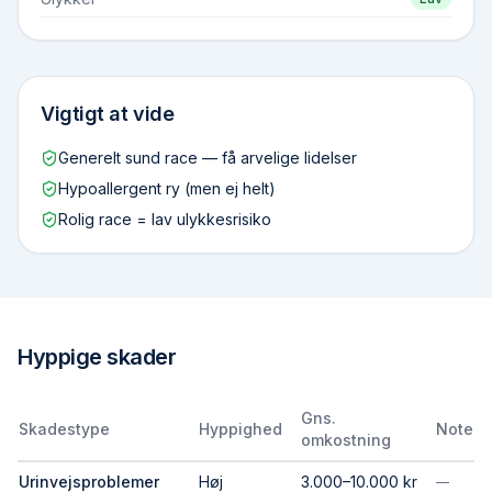
Vigtigt at vide
Generelt sund race — få arvelige lidelser
Hypoallergent ry (men ej helt)
Rolig race = lav ulykkesrisiko
Hyppige skader
Gns.
Skadestype
Hyppighed
Note
omkostning
Urinvejsproblemer
Høj
3.000–10.000 kr
—