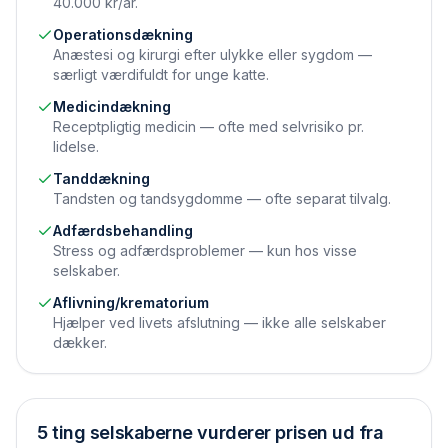
40.000 kr/år.
Operations­dækning
Anæstesi og kirurgi efter ulykke eller sygdom —
særligt værdifuldt for unge katte.
Medicin­dækning
Receptpligtig medicin — ofte med selvrisiko pr.
lidelse.
Tand­dækning
Tandsten og tandsygdomme — ofte separat tilvalg.
Adfærds­behandling
Stress og adfærdsproblemer — kun hos visse
selskaber.
Aflivning/krematorium
Hjælper ved livets afslutning — ikke alle selskaber
dækker.
5 ting selskaberne vurderer prisen ud fra