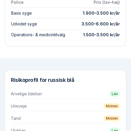
Police
Pris (lav–høj)
Basis syge
1.900
–
3.500
kr/år
Udvidet syge
3.500
–
6.600
kr/år
Operations- & medicintilvalg
1.500
–
3.500
kr/år
Risikoprofil for
russisk blå
Arvelige lidelser
Lav
Urinveje
Middel
Tand
Middel
Ulykker
Lav