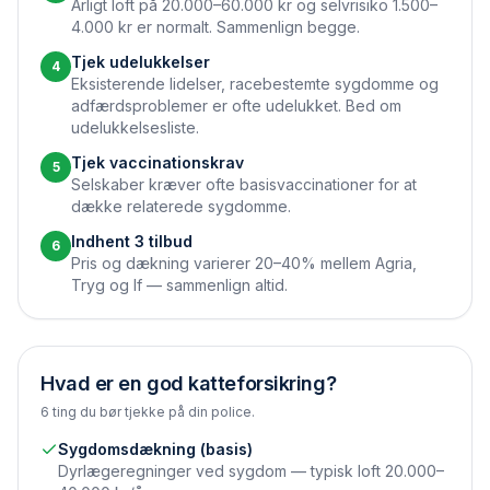
Årligt loft på 20.000–60.000 kr og selvrisiko 1.500–
4.000 kr er normalt. Sammenlign begge.
Tjek udelukkelser
4
Eksisterende lidelser, race­bestemte sygdomme og
adfærdsproblemer er ofte udelukket. Bed om
udelukkelsesliste.
Tjek vaccinations­krav
5
Selskaber kræver ofte basis­vaccinationer for at
dække relaterede sygdomme.
Indhent 3 tilbud
6
Pris og dækning varierer 20–40% mellem Agria,
Tryg og If — sammenlign altid.
Hvad er en god katteforsikring?
6 ting du bør tjekke på din police.
Sygdomsdækning (basis)
Dyrlæge­regninger ved sygdom — typisk loft 20.000–