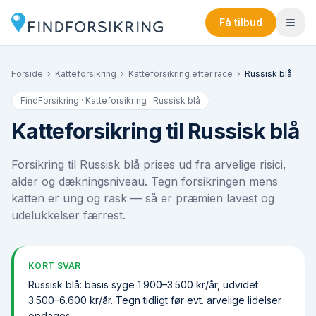
Få tilbud
Forside
›
Katteforsikring
›
Katteforsikring efter race
›
Russisk blå
FindForsikring · Katteforsikring ·
Russisk blå
Katteforsikring til Russisk blå
Forsikring til Russisk blå prises ud fra arvelige risici,
alder og dækningsniveau. Tegn forsikringen mens
katten er ung og rask — så er præmien lavest og
udelukkelser færrest.
KORT SVAR
Russisk blå: basis syge 1.900–3.500 kr/år, udvidet
3.500–6.600 kr/år. Tegn tidligt før evt. arvelige lidelser
opdages.