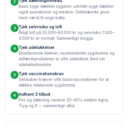
Tjek dækningsniveau
2
Basis syge dækker sygdom; udvidet syge dækker
også operationer og medicin. Sidstnævnte giver
mest værdi til unge katte.
Tjek selvrisiko og loft
3
Årligt loft på 20.000–60.000 kr og selvrisiko 1.500–
4.000 kr er normalt. Sammenlign begge.
Tjek udelukkelser
4
Eksisterende lidelser, race­bestemte sygdomme og
adfærdsproblemer er ofte udelukket. Bed om
udelukkelsesliste.
Tjek vaccinations­krav
5
Selskaber kræver ofte basis­vaccinationer for at
dække relaterede sygdomme.
Indhent 3 tilbud
6
Pris og dækning varierer 20–40% mellem Agria,
Tryg og If — sammenlign altid.