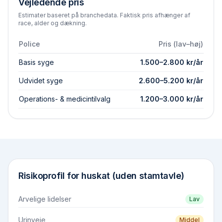
Vejledende pris
Estimater baseret på branchedata. Faktisk pris afhænger af
race, alder og dækning.
Police
Pris (lav–høj)
Basis syge
1.500
–
2.800
kr/år
Udvidet syge
2.600
–
5.200
kr/år
Operations- & medicintilvalg
1.200
–
3.000
kr/år
Risikoprofil for
huskat (uden stamtavle)
Arvelige lidelser
Lav
Urinveje
Middel