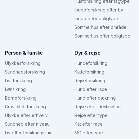
Husforsikring efter tagtype
Indboforsikring efter by
Indbo efter boligtype
Sommerhus efter område
Sommerhus efter boligtype
Person & familie
Dyr & rejse
Ulykkesforsikring
Hundeforsikring
Sundhedsforsikring
Katteforsikring
Livsforsikring
Rejseforsikring
Lønsikring
Hund efter race
Børneforsikring
Hund efter dækning
Graviditetsforsikring
Rejse efter destination
Ulykke efter erhverv
Rejse efter type
Sundhed efter niveau
Kat efter race
Liv efter forsikringssum
MC efter type