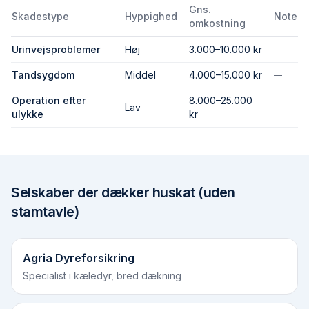
Gns.
Skadestype
Hyppighed
Note
omkostning
Urinvejsproblemer
Høj
3.000–10.000 kr
—
Tandsygdom
Middel
4.000–15.000 kr
—
Operation efter
8.000–25.000
Lav
—
ulykke
kr
Selskaber der dækker
huskat (uden
stamtavle)
Agria Dyreforsikring
Specialist i kæledyr, bred dækning