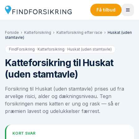
Få tilbud
Forside
›
Katteforsikring
›
Katteforsikring efter race
›
Huskat (uden
stamtavle)
FindForsikring · Katteforsikring ·
Huskat (uden stamtavle)
Katteforsikring til Huskat
(uden stamtavle)
Forsikring til Huskat (uden stamtavle) prises ud fra
arvelige risici, alder og dækningsniveau. Tegn
forsikringen mens katten er ung og rask — så er
præmien lavest og udelukkelser færrest.
KORT SVAR