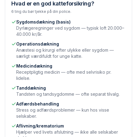
Hvad er en god katteforsikring?
6 ting du bør tjekke på din police.
Sygdomsdækning (basis)
Dyrlæge­regninger ved sygdom — typisk loft 20.000–
40.000 kr/år.
Operations­dækning
Anæstesi og kirurgi efter ulykke eller sygdom —
særligt værdifuldt for unge katte.
Medicin­dækning
Receptpligtig medicin — ofte med selvrisiko pr.
lidelse.
Tand­dækning
Tandsten og tandsygdomme — ofte separat tilvalg.
Adfærds­behandling
Stress og adfærdsproblemer — kun hos visse
selskaber.
Aflivning/krematorium
Hjælper ved livets afslutning — ikke alle selskaber