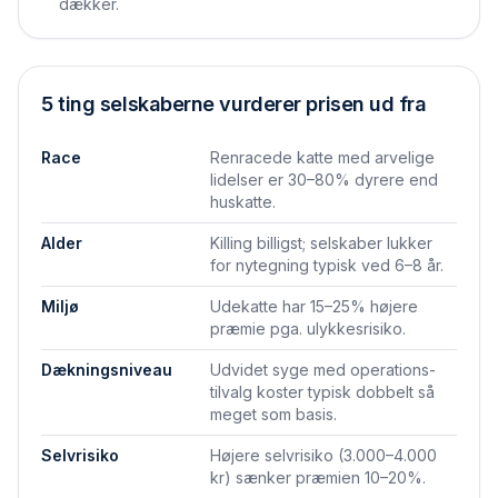
dækker.
5 ting selskaberne vurderer prisen ud fra
Race
Renracede katte med arvelige
lidelser er 30–80% dyrere end
huskatte.
Alder
Killing billigst; selskaber lukker
for nytegning typisk ved 6–8 år.
Miljø
Udekatte har 15–25% højere
præmie pga. ulykkesrisiko.
Dækningsniveau
Udvidet syge med operations­
tilvalg koster typisk dobbelt så
meget som basis.
Selvrisiko
Højere selvrisiko (3.000–4.000
kr) sænker præmien 10–20%.