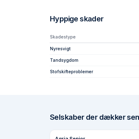
Hyppige skader
Skadestype
Nyresvigt
Tandsygdom
Stofskifte­problemer
Selskaber der dækker
sen
Agria Senior