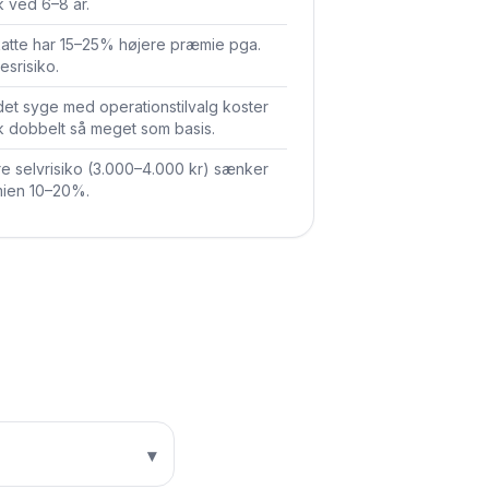
k ved 6–8 år.
atte har 15–25% højere præmie pga.
esrisiko.
et syge med operations­tilvalg koster
k dobbelt så meget som basis.
e selvrisiko (3.000–4.000 kr) sænker
ien 10–20%.
▾