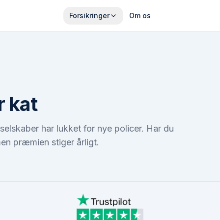
Forsikringer
Om os
r kat
selskaber har lukket for nye policer. Har du
men præmien stiger årligt.