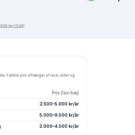
026 (n=1.530)
ta. Faktisk pris afhænger af race, alder og
Pris (lav–høj)
2.500
–
5.000
kr/år
5.000
–
9.500
kr/år
g
2.000
–
4.500
kr/år