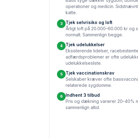
Basis syge dækker sygdom; udvid
operationer og medicin. Sidstnævnt
katte.
Tjek selvrisiko og loft
3
Årligt loft på 20.000–60.000 kr og s
normalt. Sammenlign begge.
Tjek udelukkelser
4
Eksisterende lidelser, race­beste
adfærdsproblemer er ofte udelukk
udelukkelsesliste.
Tjek vaccinations­krav
5
Selskaber kræver ofte basis­vaccin
relaterede sygdomme.
Indhent 3 tilbud
6
Pris og dækning varierer 20–40% m
sammenlign altid.