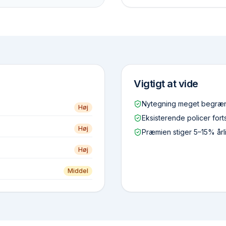
Vigtigt at vide
Nytegning meget begræns
Høj
Eksisterende policer forts
Høj
Præmien stiger 5–15% årl
Høj
Middel