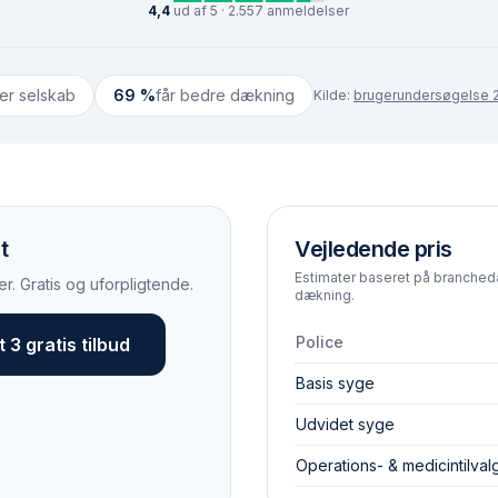
4,4
ud af 5 · 2.557 anmeldelser
ter selskab
69 %
får bedre dækning
Kilde:
brugerundersøgelse 2
t
Vejledende pris
Estimater baseret på brancheda
r. Gratis og uforpligtende.
dækning.
Police
 3 gratis tilbud
Basis syge
Udvidet syge
Operations- & medicintilval