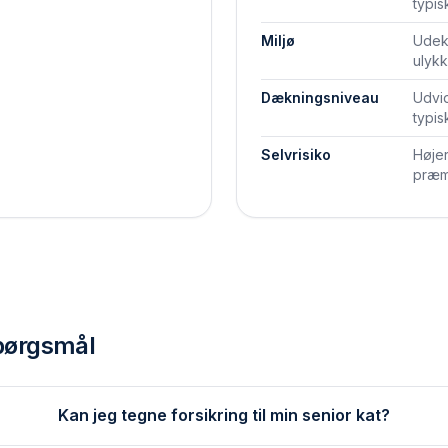
typis
Miljø
Udek
ulykk
Dækningsniveau
Udvid
typis
Selvrisiko
Højer
præm
spørgsmål
Kan jeg tegne forsikring til min senior kat?