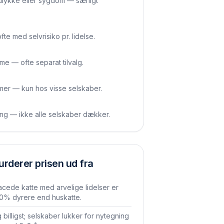
 ulykke eller sygdom — særligt
te med selvrisiko pr. lidelse.
 — ofte separat tilvalg.
er — kun hos visse selskaber.
ning — ikke alle selskaber dækker.
urderer prisen ud fra
cede katte med arvelige lidelser er
0% dyrere end huskatte.
ng billigst; selskaber lukker for nytegning