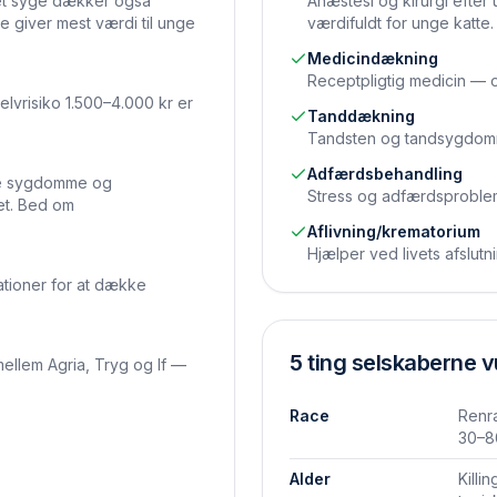
et syge dækker også
Anæstesi og kirurgi efter
e giver mest værdi til unge
værdifuldt for unge katte.
Medicin­dækning
Receptpligtig medicin — of
elvrisiko 1.500–4.000 kr er
Tand­dækning
Tandsten og tandsygdomme
Adfærds­behandling
mte sygdomme og
Stress og adfærdsproblem
et. Bed om
Aflivning/krematorium
Hjælper ved livets afslut
ationer for at dække
5 ting selskaberne v
ellem Agria, Tryg og If —
Race
Renra
30–8
Alder
Killi