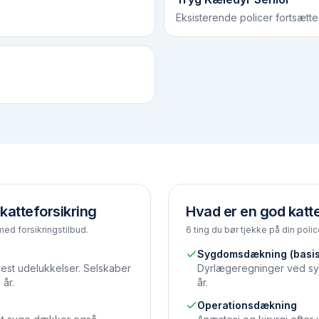
Eksisterende policer fortsætter
katteforsikring
Hvad er en god katte
med forsikringstilbud.
6 ting du bør tjekke på din polic
Sygdomsdækning (basis
rrest udelukkelser. Selskaber
Dyrlæge­regninger ved sy
 år.
år.
Operations­dækning