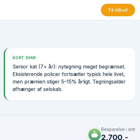
Få tilbud
KORT SVAR
Senior kat (7+ år): nytegning meget begrænset.
Eksisterende policer fortsætter typisk hele livet,
men præmien stiger 5–15% årligt. Tegnings­alder
afhænger af selskab.
Besparelse i snit
2.700,-