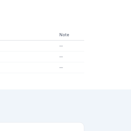
Note
—
—
—