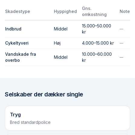
Gns.
Skadestype
Hyppighed
Note
omkostning
15.000–50.000
Indbrud
Middel
—
kr
Cykeltyveri
Høj
4.000–15.000 kr
—
Vandskade fra
10.000–60.000
Middel
—
overbo
kr
Selskaber der dækker
single
Tryg
Bred standardpolice