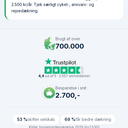
2.500 kr/år. Tjek særligt cykel-, ansvars- og
rejsedækning.
Brugt af over
700.000
4,4
ud af 5 · 2.557 anmeldelser
Besparelse i snit
2.700,-
53 %
skifter selskab
69 %
får bedre dækning
Kilde:
brugerundersøgelse 2026 (n=1.530)