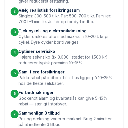
giver reduceret erstatning.
Vælg realistisk forsikringssum
2
Singles: 300–500 t. kr. Par: 500–700 t. kr. Familier:
700 t.–1 mio. kr. Justér op for dyrt indbo.
Tjek cykel- og elektronikdækning
3
Cykler dækkes ofte med max-sum 10–20 t. kr pr.
cykel. Dyre cykler bør tilvælges.
Optimer selvrisiko
4
Højere selvrisiko (fx 3.000 i stedet for 1.500 kr)
reducerer typisk præmien 10–15%.
Saml flere forsikringer
5
Pakkerabat på indbo + bil + hus ligger på 10–25%
hos de fleste selskaber.
Forbedr sikringen
6
Godkendt alarm og kvalitetslås kan give 5–15%
rabat — særligt i storbyer.
Sammenlign 3 tilbud
7
Pris og dækning varierer markant. Brug 2 minutter
på at indhente 3 tilbud.