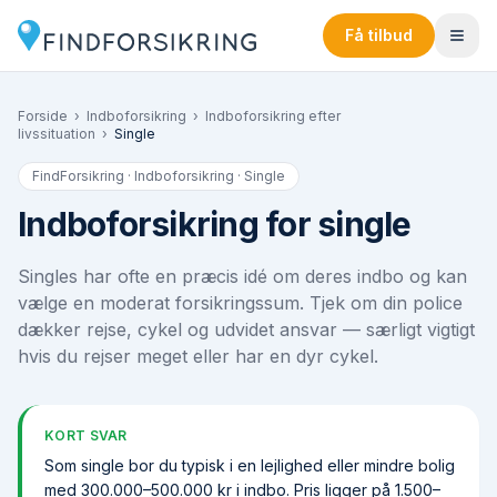
Få tilbud
Forside
›
Indboforsikring
›
Indboforsikring efter
livssituation
›
Single
FindForsikring · Indboforsikring ·
Single
Indboforsikring for single
Singles har ofte en præcis idé om deres indbo og kan
vælge en moderat forsikringssum. Tjek om din police
dækker rejse, cykel og udvidet ansvar — særligt vigtigt
hvis du rejser meget eller har en dyr cykel.
KORT SVAR
Som single bor du typisk i en lejlighed eller mindre bolig
med 300.000–500.000 kr i indbo. Pris ligger på 1.500–