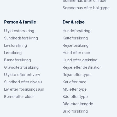
Sommerhus efter område
Sommerhus efter boligtype
Person & familie
Dyr & rejse
Ulykkesforsikring
Hundeforsikring
Sundhedsforsikring
Katteforsikring
Livsforsikring
Rejseforsikring
Lønsikring
Hund efter race
Børneforsikring
Hund efter dækning
Graviditetsforsikring
Rejse efter destination
Ulykke efter erhverv
Rejse efter type
Sundhed efter niveau
Kat efter race
Liv efter forsikringssum
MC efter type
Børne efter alder
Båd efter type
Båd efter længde
Billig forsikring