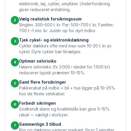
elektronik, tøj, cykler, smykker. Underforsikring
giver reduceret erstatning.
Vælg realistisk forsikringssum
2
Singles: 300–500 t. kr. Par: 500–700 t. kr. Familier:
700 t.–1 mio. kr. Justér op for dyrt indbo.
Tjek cykel- og elektronikdækning
3
Cykler dækkes ofte med max-sum 10–20 t. kr pr.
cykel. Dyre cykler bør tilvælges.
Optimer selvrisiko
4
Højere selvrisiko (fx 3.000 i stedet for 1.500 kr)
reducerer typisk præmien 10–15%.
Saml flere forsikringer
5
Pakkerabat på indbo + bil + hus ligger på 10–25%
hos de fleste selskaber.
Forbedr sikringen
6
Godkendt alarm og kvalitetslås kan give 5–15%
rabat — særligt i storbyer.
Sammenlign 3 tilbud
7
Pris og dækning varierer markant. Brug 2 minutter