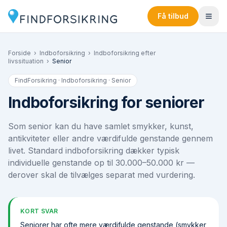
Få tilbud
Forside
›
Indboforsikring
›
Indboforsikring efter
livssituation
›
Senior
FindForsikring · Indboforsikring ·
Senior
Indboforsikring for seniorer
Som senior kan du have samlet smykker, kunst,
antikviteter eller andre værdifulde genstande gennem
livet. Standard indboforsikring dækker typisk
individuelle genstande op til 30.000–50.000 kr —
derover skal de tilvælges separat med vurdering.
KORT SVAR
Seniorer har ofte mere værdifulde genstande (smykker,