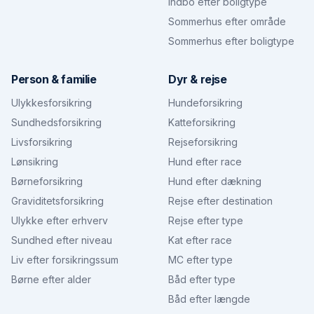
Indbo efter boligtype
Sommerhus efter område
Sommerhus efter boligtype
Person & familie
Dyr & rejse
Ulykkesforsikring
Hundeforsikring
Sundhedsforsikring
Katteforsikring
Livsforsikring
Rejseforsikring
Lønsikring
Hund efter race
Børneforsikring
Hund efter dækning
Graviditetsforsikring
Rejse efter destination
Ulykke efter erhverv
Rejse efter type
Sundhed efter niveau
Kat efter race
Liv efter forsikringssum
MC efter type
Børne efter alder
Båd efter type
Båd efter længde