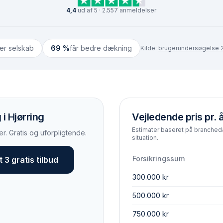
4,4
ud af 5 · 2.557 anmeldelser
ter selskab
69 %
får bedre dækning
Kilde:
brugerundersøgelse 2
 i Hjørring
Vejledende pris pr. 
Estimater baseret på brancheda
r. Gratis og uforpligtende.
situation.
Forsikringssum
 3 gratis tilbud
300.000 kr
500.000 kr
750.000 kr