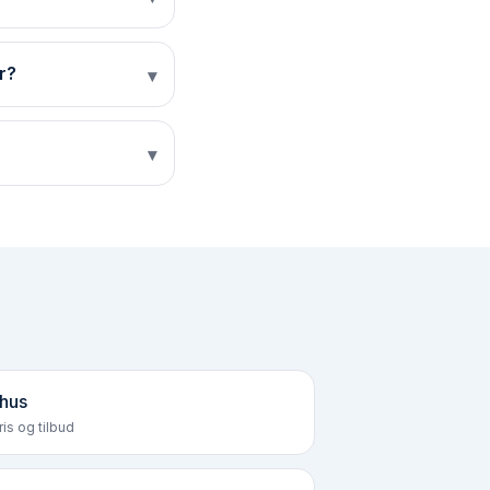
r?
▾
▾
hus
is og tilbud