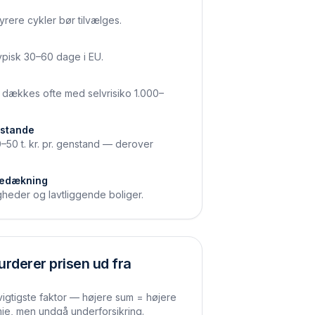
yrere cykler bør tilvælges.
ypisk 30–60 dage i EU.
— dækkes ofte med selvrisiko 1.000–
nstande
–50 t. kr. pr. genstand — derover
dedækning
ligheder og lavtliggende boliger.
urderer prisen ud fra
igtigste faktor — højere sum = højere
ie, men undgå underforsikring.