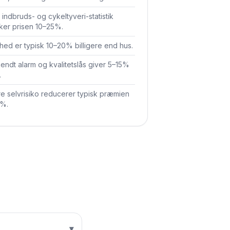
 indbruds- og cykeltyveri-statistik
ker prisen 10–25%.
ghed er typisk 10–20% billigere end hus.
ndt alarm og kvalitetslås giver 5–15%
.
e selvrisiko reducerer typisk præmien
5%.
▾