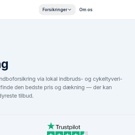
Forsikringer
Om os
ng
dboforsikring via lokal indbruds- og cykeltyveri-
 at finde den bedste pris og dækning — der kan
yreste tilbud.