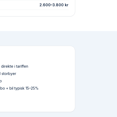
2.600
–
3.800
kr
irekte i tariffen
d storbyer
ko
bo + bil typisk 15–25%