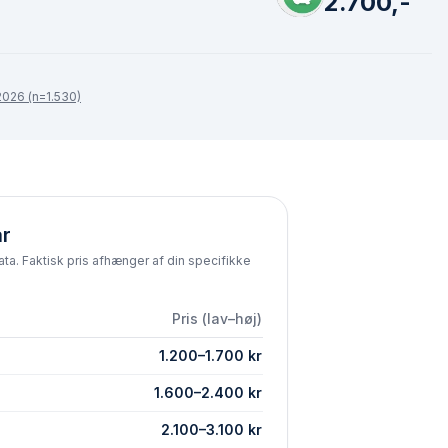
2.700,-
026 (n=1.530)
år
ta. Faktisk pris afhænger af din specifikke
Pris (lav–høj)
1.200
–
1.700
kr
1.600
–
2.400
kr
2.100
–
3.100
kr