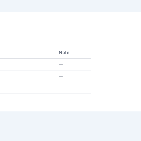
Note
—
—
—