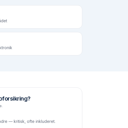
ådet
ktronik
oforsikring?
e.
re — kritisk, ofte inkluderet.