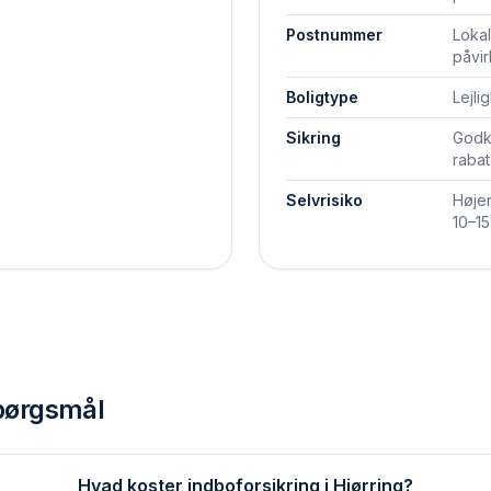
Postnummer
Lokal
påvir
Boligtype
Lejli
Sikring
Godke
rabat
Selvrisiko
Højer
10–1
spørgsmål
Hvad koster indboforsikring i Hjørring?