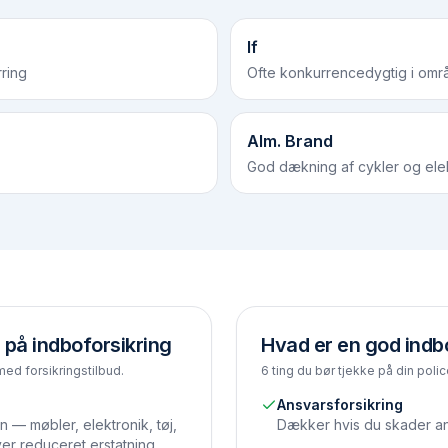
If
ring
Ofte konkurrencedygtig i omr
Alm. Brand
God dækning af cykler og ele
 på indboforsikring
Hvad er en god indb
med forsikringstilbud.
6 ting du bør tjekke på din polic
Ansvarsforsikring
n — møbler, elektronik, tøj,
Dækker hvis du skader and
ver reduceret erstatning.