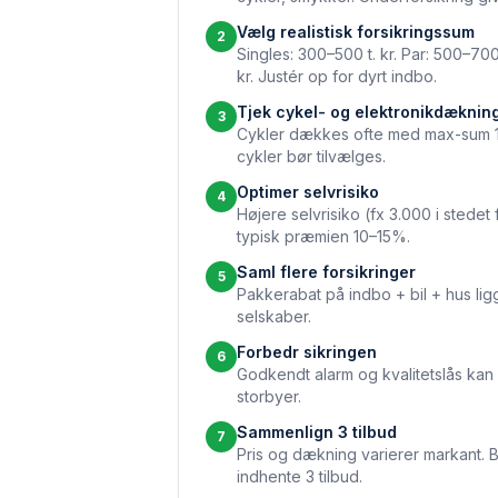
Vælg realistisk forsikringssum
2
Singles: 300–500 t. kr. Par: 500–700 t
kr. Justér op for dyrt indbo.
Tjek cykel- og elektronikdæknin
3
Cykler dækkes ofte med max-sum 10–
cykler bør tilvælges.
Optimer selvrisiko
4
Højere selvrisiko (fx 3.000 i stedet
typisk præmien 10–15%.
Saml flere forsikringer
5
Pakkerabat på indbo + bil + hus li
selskaber.
Forbedr sikringen
6
Godkendt alarm og kvalitetslås kan 
storbyer.
Sammenlign 3 tilbud
7
Pris og dækning varierer markant. B
indhente 3 tilbud.