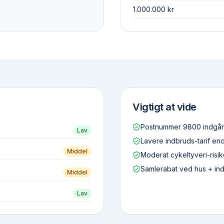
1.000.000 kr
Vigtigt at vide
Postnummer 9800 indgår d
Lav
Lavere indbruds-tarif en
Middel
Moderat cykeltyveri-risi
Samlerabat ved hus + ind
Middel
Lav