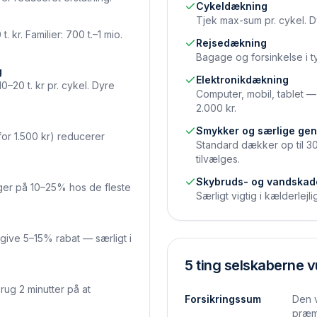
Cykeldækning
Tjek max-sum pr. cykel. D
. kr. Familier: 700 t.–1 mio.
Rejsedækning
Bagage og forsinkelse i t
g
Elektronikdækning
20 t. kr pr. cykel. Dyre
Computer, mobil, tablet 
2.000 kr.
Smykker og særlige ge
 for 1.500 kr) reducerer
Standard dækker op til 30
tilvælges.
Skybruds- og vandska
gger på 10–25% hos de fleste
Særligt vigtig i kælderlej
give 5–15% rabat — særligt i
5 ting selskaberne v
rug 2 minutter på at
Forsikringssum
Den v
præm