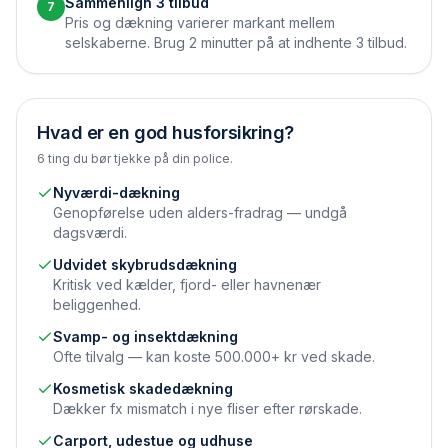
Sammenlign 3 tilbud
7
Pris og dækning varierer markant mellem
selskaberne. Brug 2 minutter på at indhente 3 tilbud.
Hvad er en god husforsikring?
6 ting du bør tjekke på din police.
Nyværdi-dækning
Genopførelse uden alders-fradrag — undgå
dagsværdi.
Udvidet skybrudsdækning
Kritisk ved kælder, fjord- eller havnenær
beliggenhed.
Svamp- og insektdækning
Ofte tilvalg — kan koste 500.000+ kr ved skade.
Kosmetisk skadedækning
Dækker fx mismatch i nye fliser efter rørskade.
Carport, udestue og udhuse