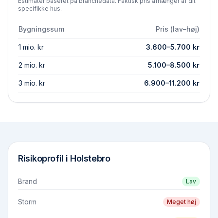
Estimater baseret på branchedata. Faktisk pris afhænger af dit
specifikke hus.
Bygningssum
Pris (lav–høj)
1 mio. kr
3.600
–
5.700
kr
2 mio. kr
5.100
–
8.500
kr
3 mio. kr
6.900
–
11.200
kr
Risikoprofil i
Holstebro
Brand
Lav
Storm
Meget høj