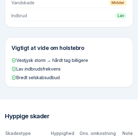
Vandskade
Middel
Indbrud
Lav
Vigtigt at vide om
holstebro
Vestjysk storm → hårdt tag billigere
Lav indbrudsfrekvens
Bredt selskabsudbud
Hyppige skader
Skadestype
Hyppighed
Gns. omkostning
Note