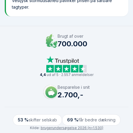
Vestjysk stormudsathed påvirker prisen på sårbare
tagtyper.
Brugt af over
700.000
4,4
ud af 5 · 2.557 anmeldelser
Besparelse i snit
2.700,-
53 %
skifter selskab
69 %
får bedre dækning
Kilde:
brugerundersøgelse 2026 (n=1.530)