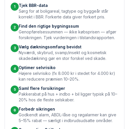
Tjek BBR-data
1
Sørg for at boligareal, tagtype og byggeår står
korrekt i BBR. Forkerte data giver forkert pris.
Find den rigtige bygningssum
2
Genopførelsessummen — ikke købsprisen — afgør
forsikringen. Tjek vurderingen i tilstandsrapporten.
Vælg dækningsomfang bevidst
3
Nyværdi, skybrud, svamp/insekt og kosmetisk
skadedækning gør en stor forskel ved skade.
Optimer selvrisiko
4
Højere selvrisiko (fx 8.000 kr i stedet for 4.000 kr)
kan reducere præmien 10–20%.
Saml flere forsikringer
5
Pakkerabat på hus + indbo + bil ligger typisk på 10–
20% hos de fleste selskaber.
Forbedr sikringen
6
Godkendt alarm, ABDL-låse og røgalarmer kan give
5–15% rabat — særligt i indbrudsudsatte områder.