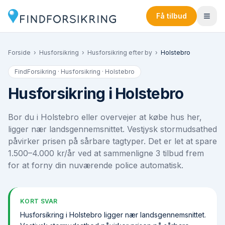
Få tilbud
Forside
›
Husforsikring
›
Husforsikring efter by
›
Holstebro
FindForsikring · Husforsikring ·
Holstebro
Husforsikring i Holstebro
Bor du i Holstebro eller overvejer at købe hus her,
ligger nær landsgennemsnittet. Vestjysk stormudsathed
påvirker prisen på sårbare tagtyper. Det er let at spare
1.500–4.000 kr/år ved at sammenligne 3 tilbud frem
for at forny din nuværende police automatisk.
KORT SVAR
Husforsikring i Holstebro ligger nær landsgennemsnittet.