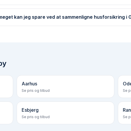
meget kan jeg spare ved at sammenligne husforsikring i 
by
Aarhus
Od
Se pris og tilbud
Se pr
Esbjerg
Ran
Se pris og tilbud
Se pr