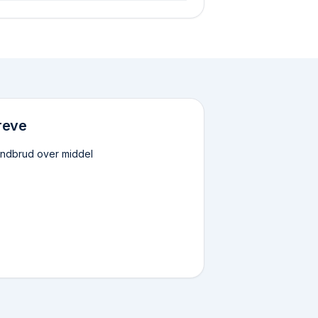
reve
indbrud over middel