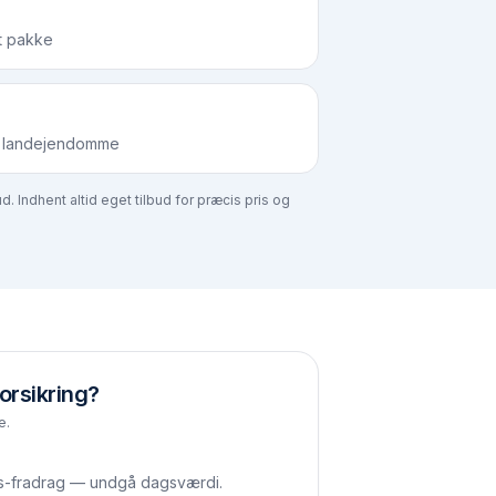
t pakke
og landejendomme
. Indhent altid eget tilbud for præcis pris og
orsikring?
e.
s-fradrag — undgå dagsværdi.