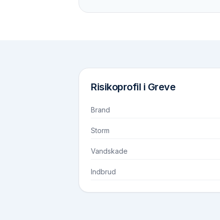
Risikoprofil i
Greve
Brand
Storm
Vandskade
Indbrud