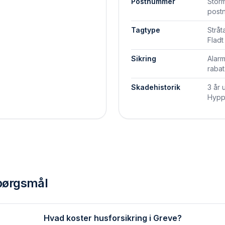
Postnummer
Storm
post
Tagtype
Stråt
Fladt
Sikring
Alarm
rabat
Skadehistorik
3 år 
Hyppi
spørgsmål
Hvad koster husforsikring i Greve?