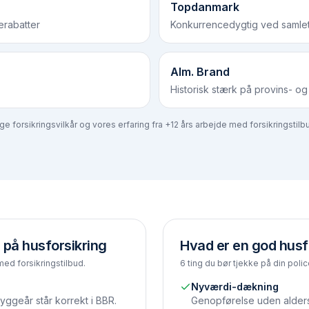
Topdanmark
rabatter
Konkurrencedygtig ved samle
Alm. Brand
Historisk stærk på provins- 
 forsikringsvilkår og vores erfaring fra +12 års arbejde med forsikringstilbud
 på husforsikring
Hvad er en god husf
med forsikringstilbud.
6 ting du bør tjekke på din polic
Nyværdi-dækning
yggeår står korrekt i BBR.
Genopførelse uden alder