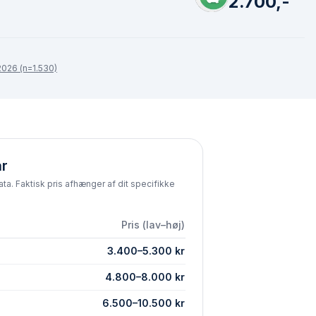
2.700,-
026 (n=1.530)
år
ta. Faktisk pris afhænger af dit specifikke
Pris (lav–høj)
3.400
–
5.300
kr
4.800
–
8.000
kr
6.500
–
10.500
kr