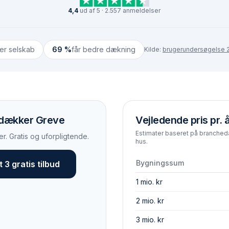
4,4
ud af 5 · 2.557 anmeldelser
ter selskab
69 %
får bedre dækning
Kilde:
brugerundersøgelse 2
r dækker Greve
Vejledende pris pr. 
Estimater baseret på brancheda
r. Gratis og uforpligtende.
hus.
Bygningssum
 3 gratis tilbud
1 mio. kr
2 mio. kr
3 mio. kr