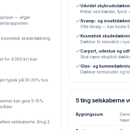
Udvidet skybrudsdækni
Kritisk ved kælder, fjord
prisen — afgør
Svamp- og insektdækni
standsrapporten.
Ofte tilvalg — kan koste
Kosmetisk skadedækni
g kosmetisk skadedækning
Dækker fx mismatch i nye f
Carport, udestue og ud
Skal være eksplicit dække
det for 4.000 kr) kan
Glas- og kummedæknin
Dækker termoruder og toile
gger typisk på 10–20% hos
5 ting selskaberne v
alarmer kan give 5–15%
mråder.
Bygningssum
Geno
høje
ellem selskaberne. Brug 2