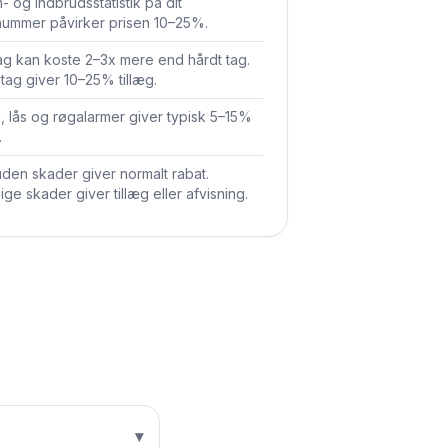
- og indbrudsstatistik på dit
nummer påvirker prisen 10–25%.
ag kan koste 2–3x mere end hårdt tag.
 tag giver 10–25% tillæg.
, lås og røgalarmer giver typisk 5–15%
.
uden skader giver normalt rabat.
ge skader giver tillæg eller afvisning.
▾