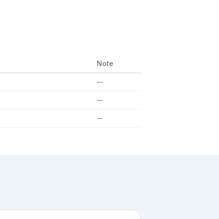
Note
—
—
—