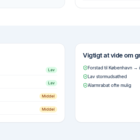
Vigtigt at vide om
g
Forstad til København → 
Lav
Lav stormudsathed
Lav
Alarmrabat ofte mulig
Middel
Middel