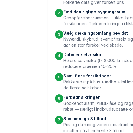
Forkerte data giver forkert pris.
Find den rigtige bygningssum
2
Genopførelsessummen — ikke købs
forsikringen. Tjek vurderingen i til
Vælg dækningsomfang bevidst
3
Nyværdi, skybrud, svamp/insekt o
gør en stor forskel ved skade.
Optimer selvrisiko
4
Højere selvrisiko (fx 8.000 kr i ste
reducere præmien 10–20%.
Saml flere forsikringer
5
Pakkerabat på hus + indbo + bil li
de fleste selskaber.
Forbedr sikringen
6
Godkendt alarm, ABDL-låse og røg
rabat — særligt i indbrudsudsatte o
Sammenlign 3 tilbud
7
Pris og dækning varierer markant m
minutter på at indhente 3 tilbud.