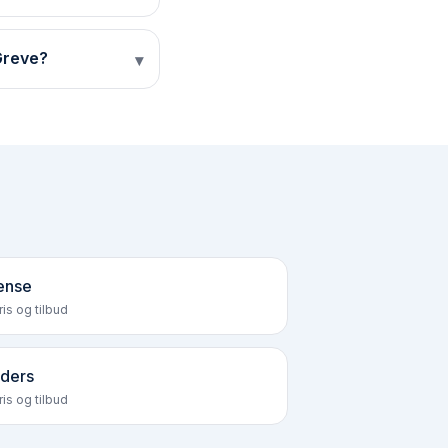
Greve?
▾
ense
is og tilbud
ders
is og tilbud