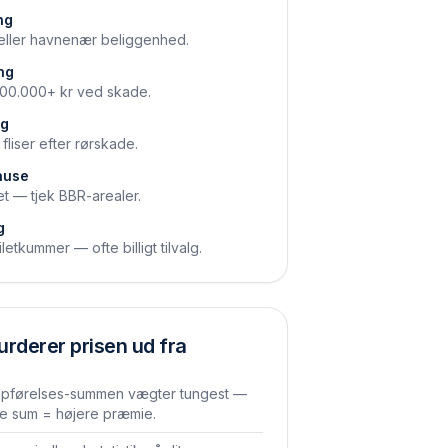
ng
- eller havnenær beliggenhed.
ng
 500.000+ kr ved skade.
ng
liser efter rørskade.
huse
t — tjek BBR-arealer.
g
tkummer — ofte billigt tilvalg.
urderer prisen ud fra
pførelses-summen vægter tungest —
re sum = højere præmie.