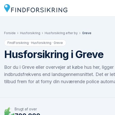
Forside
›
Husforsikring
›
Husforsikring efter by
›
Greve
FindForsikring · Husforsikring ·
Greve
Husforsikring i Greve
Bor du i Greve eller overvejer at købe hus her, ligge
indbrudsfrekvens end landsgennemsnittet. Det er le
tilbud frem for at forny din nuværende police automa
Brugt af over