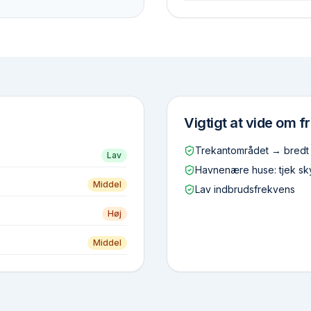
Vigtigt at vide om
f
Trekantområdet → bredt
Lav
Havnenære huse: tjek sk
Middel
Lav indbrudsfrekvens
Høj
Middel