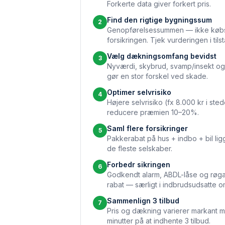
Forkerte data giver forkert pris.
Find den rigtige bygningssum
2
Genopførelsessummen — ikke købs
forsikringen. Tjek vurderingen i til
Vælg dækningsomfang bevidst
3
Nyværdi, skybrud, svamp/insekt o
gør en stor forskel ved skade.
Optimer selvrisiko
4
Højere selvrisiko (fx 8.000 kr i ste
reducere præmien 10–20%.
Saml flere forsikringer
5
Pakkerabat på hus + indbo + bil li
de fleste selskaber.
Forbedr sikringen
6
Godkendt alarm, ABDL-låse og røg
rabat — særligt i indbrudsudsatte o
Sammenlign 3 tilbud
7
Pris og dækning varierer markant m
minutter på at indhente 3 tilbud.