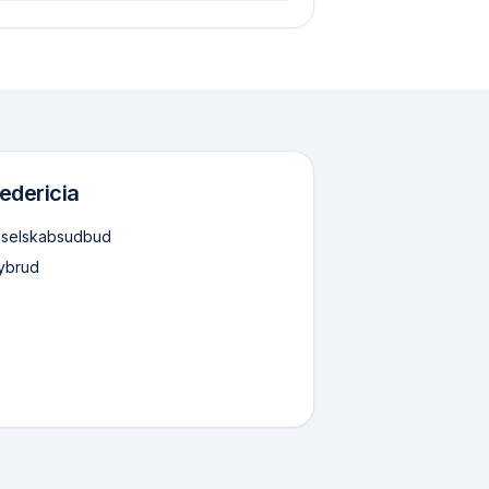
redericia
 selskabsudbud
ybrud