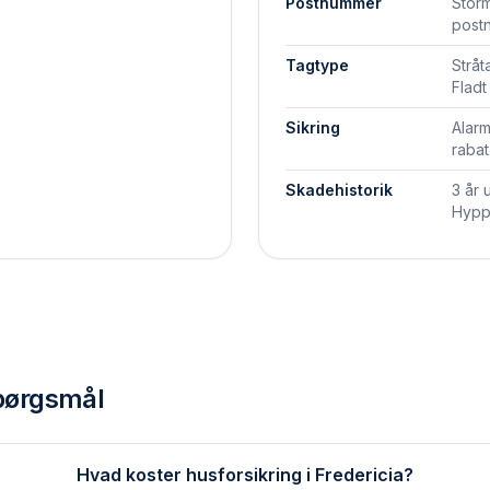
Postnummer
Storm
post
Tagtype
Stråt
Fladt
Sikring
Alarm
rabat
Skadehistorik
3 år 
Hyppi
spørgsmål
Hvad koster husforsikring i Fredericia?