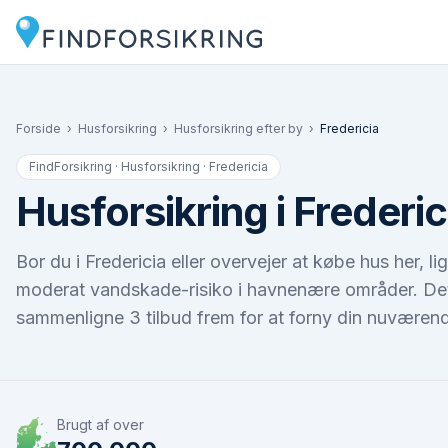
Forside
›
Husforsikring
›
Husforsikring efter by
›
Fredericia
FindForsikring · Husforsikring ·
Fredericia
Husforsikring i Frederic
Bor du i Fredericia eller overvejer at købe hus her,
moderat vandskade-risiko i havnenære områder. Det e
sammenligne 3 tilbud frem for at forny din nuværend
Brugt af over