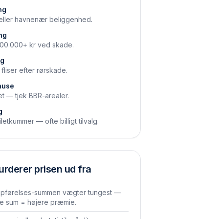
ng
- eller havnenær beliggenhed.
ng
 500.000+ kr ved skade.
ng
liser efter rørskade.
huse
t — tjek BBR-arealer.
g
tkummer — ofte billigt tilvalg.
urderer prisen ud fra
pførelses-summen vægter tungest —
re sum = højere præmie.