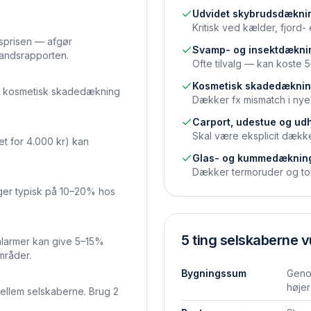
Udvidet skybrudsdækni
Kritisk ved kælder, fjord
prisen — afgør
Svamp- og insektdækni
standsrapporten.
Ofte tilvalg — kan koste
Kosmetisk skadedækni
g kosmetisk skadedækning
Dækker fx mismatch i nye f
Carport, udestue og ud
Skal være eksplicit dække
det for 4.000 kr) kan
Glas- og kummedæknin
Dækker termoruder og toile
gger typisk på 10–20% hos
5 ting selskaberne v
alarmer kan give 5–15%
mråder.
Bygningssum
Geno
høje
ellem selskaberne. Brug 2