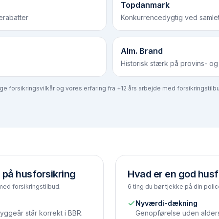
Topdanmark
rabatter
Konkurrencedygtig ved samle
Alm. Brand
Historisk stærk på provins- 
 forsikringsvilkår og vores erfaring fra +12 års arbejde med forsikringstilbud
 på husforsikring
Hvad er en god husf
med forsikringstilbud.
6 ting du bør tjekke på din polic
Nyværdi-dækning
yggeår står korrekt i BBR.
Genopførelse uden alder