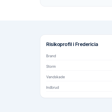
Risikoprofil i
Fredericia
Brand
Storm
Vandskade
Indbrud