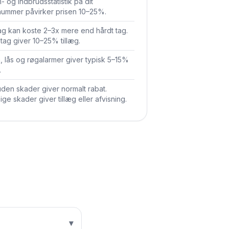
- og indbrudsstatistik på dit
nummer påvirker prisen 10–25%.
ag kan koste 2–3x mere end hårdt tag.
 tag giver 10–25% tillæg.
, lås og røgalarmer giver typisk 5–15%
.
uden skader giver normalt rabat.
ge skader giver tillæg eller afvisning.
▾