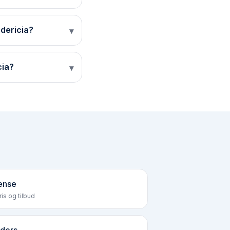
dericia?
▾
cia?
▾
ense
is og tilbud