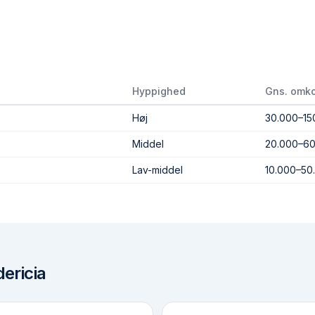
Hyppighed
Gns. omko
Høj
30.000–15
Middel
20.000–60
Lav-middel
10.000–50
dericia