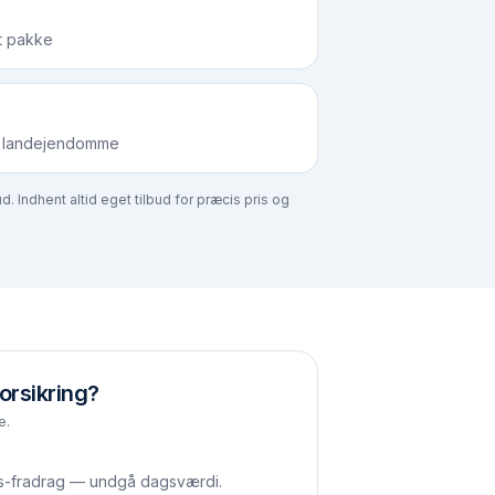
t pakke
og landejendomme
. Indhent altid eget tilbud for præcis pris og
orsikring?
e.
s-fradrag — undgå dagsværdi.