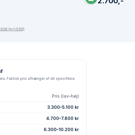
2.700,-
026 (n=1.530)
år
ta. Faktisk pris afhænger af dit specifikke
Pris (lav–høj)
3.300
–
5.100
kr
4.700
–
7.800
kr
6.300
–
10.200
kr