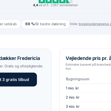
4,4
ud af 5 · 2.557 anmeldelser
ter selskab
69 %
får bedre dækning
Kilde:
brugerundersøgelse 2
 dækker Fredericia
Vejledende pris pr. 
Estimater baseret på brancheda
r. Gratis og uforpligtende.
hus.
Bygningssum
 3 gratis tilbud
1 mio. kr
2 mio. kr
3 mio. kr