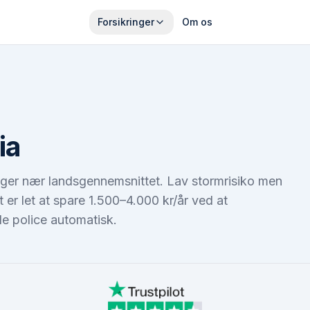
Forsikringer
Om os
ia
 ligger nær landsgennemsnittet. Lav stormrisiko men
r let at spare 1.500–4.000 kr/år ved at
e police automatisk.