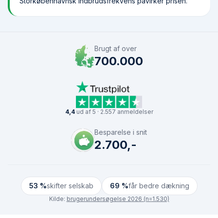
Storkøbenhavnsk indbrudsfrekvens påvirker prisen.
Brugt af over
700.000
4,4
ud af 5 · 2.557 anmeldelser
Besparelse i snit
2.700,-
53 %
skifter selskab
69 %
får bedre dækning
Kilde:
brugerundersøgelse 2026 (n=1.530)