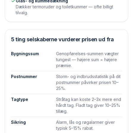
Glas- og kummedækning
Dækker termoruder og toiletkummer — ofte billigt
tilvalg.
5 ting selskaberne vurderer prisen ud fra
Bygningssum
Genopførelses-summen vægter
tungest — højere sum = højere
præmie.
Postnummer
Storm- og indbrudsstatistik på dit
postnummer påvirker prisen 10–
25%.
Tagtype
Stråtag kan koste 2–3x mere end
hårdt tag. Fladt tag giver 10–25%
tillæg.
Sikring
Alarm, lås og røgalarmer giver
typisk 5–15% rabat.