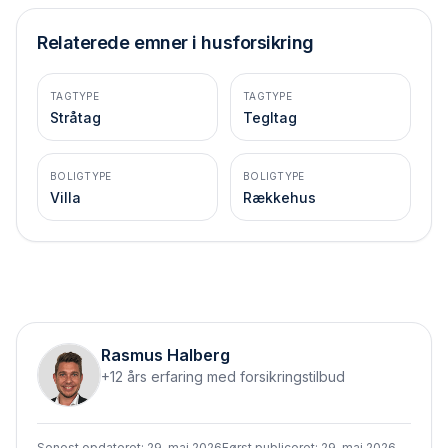
Relaterede emner i husforsikring
TAGTYPE
TAGTYPE
Stråtag
Tegltag
BOLIGTYPE
BOLIGTYPE
Villa
Rækkehus
Rasmus Halberg
+12 års erfaring med forsikringstilbud
Senest opdateret:
29. maj 2026
Først publiceret:
29. maj 2026