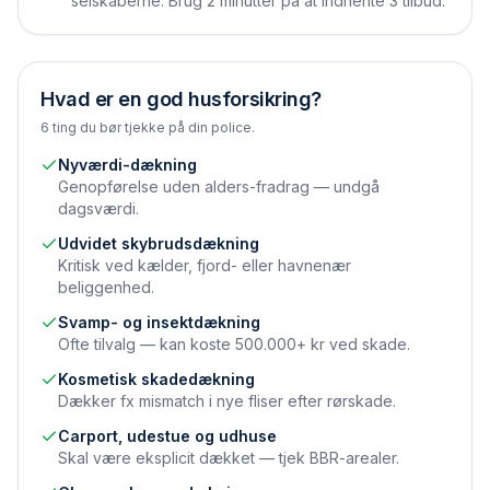
selskaberne. Brug 2 minutter på at indhente 3 tilbud.
Hvad er en god husforsikring?
6 ting du bør tjekke på din police.
Nyværdi-dækning
Genopførelse uden alders-fradrag — undgå
dagsværdi.
Udvidet skybrudsdækning
Kritisk ved kælder, fjord- eller havnenær
beliggenhed.
Svamp- og insektdækning
Ofte tilvalg — kan koste 500.000+ kr ved skade.
Kosmetisk skadedækning
Dækker fx mismatch i nye fliser efter rørskade.
Carport, udestue og udhuse
Skal være eksplicit dækket — tjek BBR-arealer.