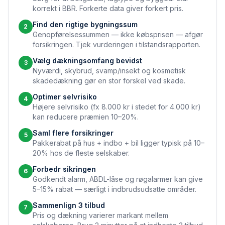
korrekt i BBR. Forkerte data giver forkert pris.
Find den rigtige bygningssum
2
Genopførelsessummen — ikke købsprisen — afgør
forsikringen. Tjek vurderingen i tilstandsrapporten.
Vælg dækningsomfang bevidst
3
Nyværdi, skybrud, svamp/insekt og kosmetisk
skadedækning gør en stor forskel ved skade.
Optimer selvrisiko
4
Højere selvrisiko (fx 8.000 kr i stedet for 4.000 kr)
kan reducere præmien 10–20%.
Saml flere forsikringer
5
Pakkerabat på hus + indbo + bil ligger typisk på 10–
20% hos de fleste selskaber.
Forbedr sikringen
6
Godkendt alarm, ABDL-låse og røgalarmer kan give
5–15% rabat — særligt i indbrudsudsatte områder.
Sammenlign 3 tilbud
7
Pris og dækning varierer markant mellem