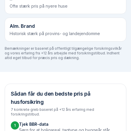
Ofte stærk pris på nyere huse
Alm. Brand
Historisk stærk på provins- og landejendomme
Bemærkninger er baseret på offentligt tilgængelige forsikringsvilkår
og vores erfaring fra +12 års arbejde med forsikringstilbud. Indhent
altid eget tilbud for præcis pris og dækning.
Sådan får du den bedste pris på
husforsikring
7 konkrete greb baseret på +12 års erfaring med
forsikringstilbud.
Tjek BBR-data
1
Sørg for at boligareal, tagtype og byggeår står