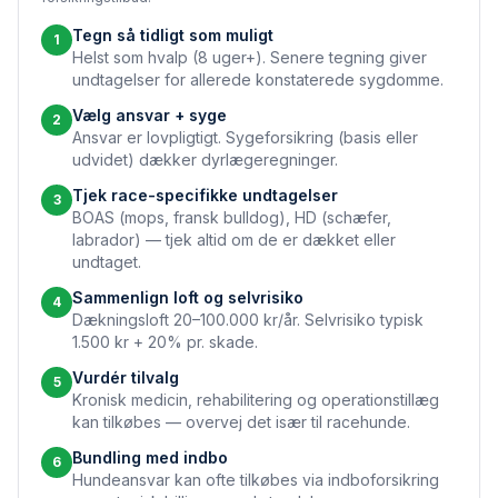
Tegn så tidligt som muligt
1
Helst som hvalp (8 uger+). Senere tegning giver
undtagelser for allerede konstaterede sygdomme.
Vælg ansvar + syge
2
Ansvar er lovpligtigt. Syge­forsikring (basis eller
udvidet) dækker dyrlægeregninger.
Tjek race-specifikke undtagelser
3
BOAS (mops, fransk bulldog), HD (schæfer,
labrador) — tjek altid om de er dækket eller
undtaget.
Sammenlign loft og selvrisiko
4
Dækningsloft 20–100.000 kr/år. Selvrisiko typisk
1.500 kr + 20% pr. skade.
Vurdér tilvalg
5
Kronisk medicin, rehabilitering og operationstillæg
kan tilkøbes — overvej det især til race­hunde.
Bundling med indbo
6
Hundeansvar kan ofte tilkøbes via indbo­forsikring