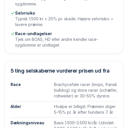
sygdomme.
Selvrisiko
Typisk 1.500 kr + 20% pr. skade. Højere selvrisiko =
lavere præmie.
Race-undtagelser
Tjek om BOAS, HD eller andre kendte race-
sygdomme er undtaget.
5 ting selskaberne vurderer prisen ud fra
Race
Brachycefale racer (mops, fransk
bulldog) og store racer (schæfer,
rottweiler) er 30–50% dyrere.
Alder
Hvalpe er billigst. Præmien stiger
5–15% pr. år efter hundens 7. år.
Dækningsniveau
Basis 1.500–3.500 kr/år. Udvidet