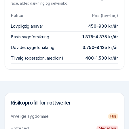
race, alder, dækning og selvrisiko.
Police
Pris (lav–høj)
Lovpligtig ansvar
450
–
900
kr/år
Basis syge­forsikring
1.875
–
4.375
kr/år
Udvidet syge­forsikring
3.750
–
8.125
kr/år
Tilvalg (operation, medicin)
400
–
1.500
kr/år
Risikoprofil for
rottweiler
Arvelige sygdomme
Høj
Hofte/led
Meget høj