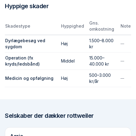
Hyppige skader
Gns.
Skadestype
Hyppighed
Note
omkostning
Dyrlægebesøg ved
1.500–8.000
Høj
—
sygdom
kr
Operation (fx
15.000–
Middel
—
kryds/ledsbånd)
40.000 kr
500–3.000
Medicin og opfølgning
Høj
—
kr/år
Selskaber der dækker
rottweiler