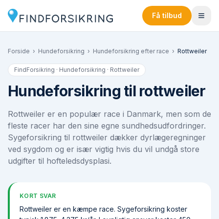
Få tilbud
Forside
›
Hundeforsikring
›
Hundeforsikring efter race
›
Rottweiler
FindForsikring · Hundeforsikring ·
Rottweiler
Hundeforsikring til rottweiler
Rottweiler er en populær race i Danmark, men som de
fleste racer har den sine egne sundhedsudfordringer.
Syge­forsikring til rottweiler dækker dyrlægeregninger
ved sygdom og er især vigtig hvis du vil undgå store
udgifter til hofteledsdysplasi.
KORT SVAR
Rottweiler er en kæmpe race. Syge­forsikring koster