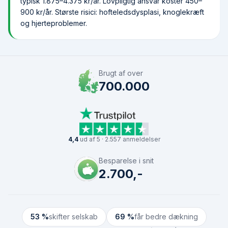
typisk 1.875–4.375 kr/år. Lovpligtig ansvar koster 450–
900 kr/år. Største risici: hofteledsdysplasi, knoglekræft
og hjerteproblemer.
Brugt af over
700.000
4,4
ud af 5 · 2.557 anmeldelser
Besparelse i snit
2.700,-
53 %
skifter selskab
69 %
får bedre dækning