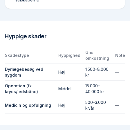
Hyppige skader
Gns.
Skadestype
Hyppighed
Note
omkostning
Dyrlægebesøg ved
1.500–8.000
Høj
—
sygdom
kr
Operation (fx
15.000–
Middel
—
kryds/ledsbånd)
40.000 kr
500–3.000
Medicin og opfølgning
Høj
—
kr/år