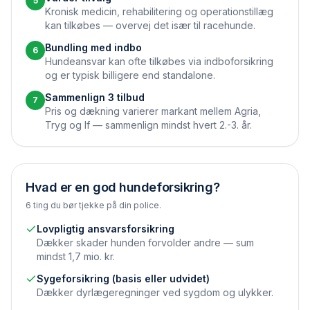
5
Kronisk medicin, rehabilitering og operationstillæg
kan tilkøbes — overvej det især til race­hunde.
Bundling med indbo
6
Hundeansvar kan ofte tilkøbes via indbo­forsikring
og er typisk billigere end standalone.
Sammenlign 3 tilbud
7
Pris og dækning varierer markant mellem Agria,
Tryg og If — sammenlign mindst hvert 2.-3. år.
Hvad er en god hundeforsikring?
6 ting du bør tjekke på din police.
Lovpligtig ansvarsforsikring
Dækker skader hunden forvolder andre — sum
mindst 1,7 mio. kr.
Syge­forsikring (basis eller udvidet)
Dækker dyrlægeregninger ved sygdom og ulykker.