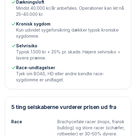
Dækningsloft
Mindst 40.000 kr/år anbefales. Operationer kan let nå
25–40.000 kr.
Kronisk sygdom
Kun udvidet syge­forsikring dækker typisk kroniske
sygdomme.
Selvrisiko
Typisk 1.500 kr + 20% pr. skade. Højere selvrisiko =
lavere præmie.
Race-undtagelser
Tjek om BOAS, HD eller andre kendte race-
sygdomme er undtaget.
5 ting selskaberne vurderer prisen ud fra
Race
Brachycefale racer (mops, fransk
bulldog) og store racer (schæfer,
rottweiler) er 30–50% dyrere.