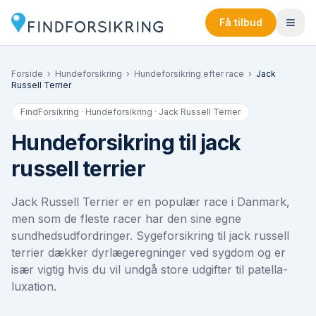
Få tilbud
Forside
›
Hundeforsikring
›
Hundeforsikring efter race
›
Jack
Russell Terrier
FindForsikring · Hundeforsikring ·
Jack Russell Terrier
Hundeforsikring til jack
russell terrier
Jack Russell Terrier er en populær race i Danmark,
men som de fleste racer har den sine egne
sundhedsudfordringer. Syge­forsikring til jack russell
terrier dækker dyrlægeregninger ved sygdom og er
især vigtig hvis du vil undgå store udgifter til patella-
luxation.