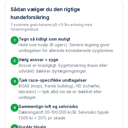
Sådan vælger du den rigtige
hundeforsikring
7 konkrete greb baseret på +12 års erfaring med
forsikringstilbud.
Tegn så tidligt som muligt
1
Helst som hvalp (8 uger+). Senere tegning giver
undtagelser for allerede konstaterede sygdomme.
Vælg ansvar + syge
2
Ansvar er lovpligtigt. Syge­forsikring (basis eller
udvidet) dækker dyrlægeregninger.
Tjek race-specifikke undtagelser
3
BOAS (mops, fransk bulldog), HD (schæfer,
labrador) — tjek altid om de er dækket eller
undtaget.
Sammenlign loft og selvrisiko
4
Dækningsloft 20–100.000 kr/år. Selvrisiko typisk
1.500 kr + 20% pr. skade.
Vurdér tilvalg