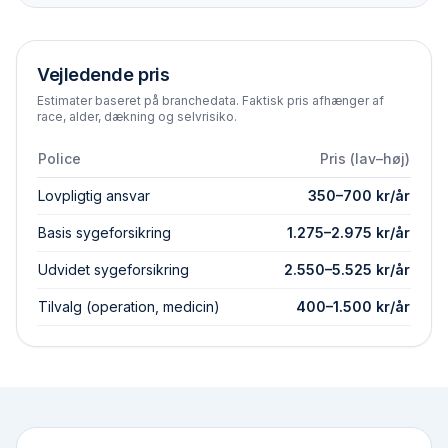
Vejledende pris
Estimater baseret på branchedata. Faktisk pris afhænger af
race, alder, dækning og selvrisiko.
Police
Pris (lav–høj)
Lovpligtig ansvar
350
–
700
kr/år
Basis syge­forsikring
1.275
–
2.975
kr/år
Udvidet syge­forsikring
2.550
–
5.525
kr/år
Tilvalg (operation, medicin)
400
–
1.500
kr/år