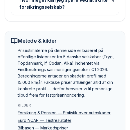
Hvor meget kan jeg spare ved at skifte
▾
forsikringsselskab?
Metode & kilder
Pris­estimaterne på denne side er baseret på
offentlige listepriser fra 5 danske selskaber (Tryg,
Topdanmark, If, Codan, Alka) indhentet via
Findforsikrings sammenlignings­motor i Q1 2026.
Beregningerne antager en skadefri profil med
15.000 km/år. Faktiske priser afhænger altid af din
konkrete profil — derfor henviser vi til personlige
tilbud frem for fastpris­annoncering.
KILDER
Forsikring & Pension — Statistik over autoskader
Euro NCAP — Testresultater
Bilbasen — Markedspriser