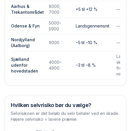
Aarhus &
8000,
+5 til +12 %
—
Trekantområdet
7000
5000–
Odense & Fyn
Landsgennemsnit
—
5900
Nordjylland
9000
−5 til −10 %
—
(Aalborg)
Lavere
Sjælland
4000–
skades
udenfor
−3 til −8 %
4900
frekven
hovedstaden
mindre
Hvilken selvrisiko bør du vælge?
Selvrisikoen er det beløb du selv betaler ved en skade.
Højere selvrisiko = lavere præmie.