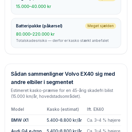
15.000–40.000 kr
Batteripakke (påkørsel)
Meget sjælden
80.000–220.000 kr
Totalskades­risiko — derfor er kasko stærkt anbefalet
Sådan sammenligner
Volvo EX40
sig med
andre elbiler i segmentet
Estimeret kasko-præmie for en 45-årig skadefri bilist
(15.000 km/år, hovedstadsområdet).
Model
Kasko (estimat)
Ift.
EX40
BMW iX1
5.400–8.800 kr/år
Ca. 3–4 % højere
Audi Q4 e-tron
5.400–8.800 kr/år
Ca. 3–4 % højere