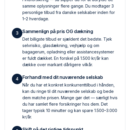
samme oplysninger flere gange. Du modtager 3
personlige tilbud fra danske selskaber inden for
1–2 hverdage.
Sammenlign på pris OG dækning
3
Det billigste tilbud er sjældent det bedste. Tjek
selvrisiko, glas­dækning, vejhjælp og om
bagagerum, opladning eller assistance­systemer
er fuldt dækket. En forskel på 1.500 kr/år kan
dække over markant dårligere vilkår.
Forhandl med dit nuværende selskab
4
Når du har et konkret konkurrent­tilbud i hånden,
kan du ringe til dit nuværende selskab og bede
dem matche prisen. Mange gør det — særligt hvis
du har samlet flere forsikringer hos dem. Det
tager typisk 10 minutter og kan spare 1.500–3.000
kr/år.
Skift på det rigtige tidspunkt