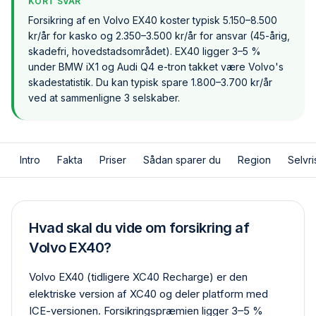
KORT SVAR
Forsikring af en Volvo EX40 koster typisk 5.150–8.500
kr/år for kasko og 2.350–3.500 kr/år for ansvar (45-årig,
skadefri, hovedstadsområdet). EX40 ligger 3–5 %
under BMW iX1 og Audi Q4 e-tron takket være Volvo's
skadestatistik. Du kan typisk spare 1.800–3.700 kr/år
ved at sammenligne 3 selskaber.
Intro
Fakta
Priser
Sådan sparer du
Region
Selvri
Hvad skal du vide om forsikring af
Volvo EX40?
Volvo EX40 (tidligere XC40 Recharge) er den
elektriske version af XC40 og deler platform med
ICE-versionen. Forsikringspræmien ligger 3–5 %