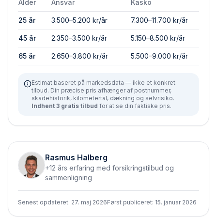
Alder
Ansvar
Kasko
25 år
3.500–5.200 kr/år
7.300–11.700 kr/år
45 år
2.350–3.500 kr/år
5.150–8.500 kr/år
65 år
2.650–3.800 kr/år
5.500–9.000 kr/år
Estimat baseret på markedsdata — ikke et konkret
tilbud. Din præcise pris afhænger af postnummer,
skadehistorik, kilometertal, dækning og selvrisiko.
Indhent 3 gratis tilbud
for at se din faktiske pris.
Rasmus Halberg
+12 års erfaring med forsikringstilbud og
sammenligning
Senest opdateret:
27. maj 2026
Først publiceret:
15. januar 2026