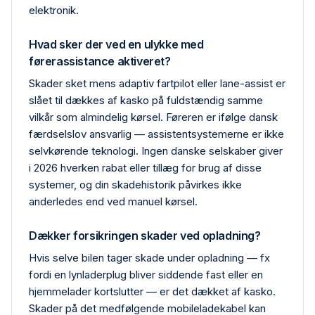
elektronik.
Hvad sker der ved en ulykke med
førerassistance aktiveret?
Skader sket mens adaptiv fartpilot eller lane-assist er
slået til dækkes af kasko på fuldstændig samme
vilkår som almindelig kørsel. Føreren er ifølge dansk
færdselslov ansvarlig — assistentsystemerne er ikke
selvkørende teknologi. Ingen danske selskaber giver
i 2026 hverken rabat eller tillæg for brug af disse
systemer, og din skadehistorik påvirkes ikke
anderledes end ved manuel kørsel.
Dækker forsikringen skader ved opladning?
Hvis selve bilen tager skade under opladning — fx
fordi en lynlader­plug bliver siddende fast eller en
hjemme­lader kortslutter — er det dækket af kasko.
Skader på det medfølgende mobile­ladekabel kan