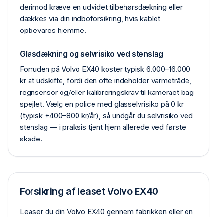
derimod kræve en udvidet tilbehørs­dækning eller
dækkes via din indbo­forsikring, hvis kablet
opbevares hjemme.
Glasdækning og selvrisiko ved stenslag
Forruden på Volvo EX40 koster typisk 6.000–16.000
kr at udskifte, fordi den ofte indeholder varmetråde,
regn­sensor og/eller kalibrerings­krav til kameraet bag
spejlet. Vælg en police med glas­selvrisiko på 0 kr
(typisk +400–800 kr/år), så undgår du selvrisiko ved
stenslag — i praksis tjent hjem allerede ved første
skade.
Forsikring af leaset Volvo EX40
Leaser du din Volvo EX40 gennem fabrikken eller en