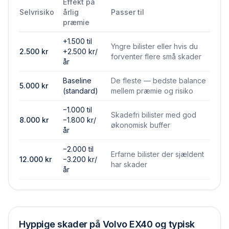
Effekt på
Selvrisiko
årlig
Passer til
præmie
+1.500 til
Yngre bilister eller hvis du
2.500
kr
+2.500 kr/
forventer flere små skader
år
Baseline
De fleste — bedste balance
5.000
kr
(standard)
mellem præmie og risiko
−1.000 til
Skadefri bilister med god
8.000
kr
−1.800 kr/
økonomisk buffer
år
−2.000 til
Erfarne bilister der sjældent
12.000
kr
−3.200 kr/
har skader
år
Hyppige skader på
Volvo EX40
og typisk