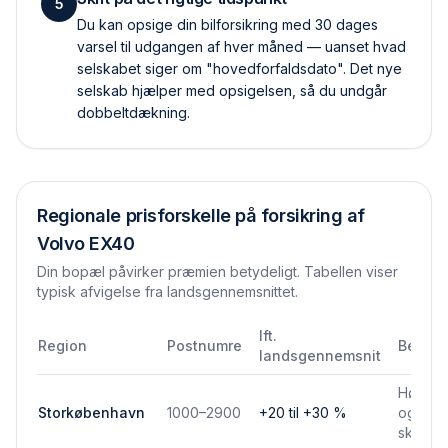
5
Du kan opsige din bilforsikring med 30 dages
varsel til udgangen af hver måned — uanset hvad
selskabet siger om "hovedforfaldsdato". Det nye
selskab hjælper med opsigelsen, så du undgår
dobbelt­dækning.
Regionale prisforskelle på forsikring af
Volvo EX40
Din bopæl påvirker præmien betydeligt. Tabellen viser
typisk afvigelse fra landsgennemsnittet.
Ift.
Region
Postnumre
Bemær
landsgennemsnit
Højere 
Storkøbenhavn
1000–2900
+20 til +30 %
og park
skadef