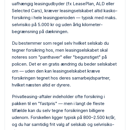
uafhængig leasing­udbyder (fx LeasePlan, ALD eller
Selected Cars), kræver leasing­selskabet altid kasko­
forsikring i hele leasing­perioden — typisk med maks.
selvrisiko på 5.000 kr og uden årlig kilometer­
begrænsning på dækningen.
Du bestemmer som regel selv hvilket selskab du
tegner forsikring hos, men leasing­selskabet skal
noteres som "panthaver" eller "begunstiget" på
policen. Det er en gratis ændring du beder selskabet
om — uden den kan leasing­selskabet kræve
forsikringen tegnet hos deres samarbejdspartner,
hvilket næsten altid er dyrere.
Privat­leasing-aftaler indeholder ofte forsikring i
pakken til en "fastpris" — men i langt de fleste
tilfælde kan du selv tegne forsikringen billigere
udenom. Forskellen ligger typisk på 800–2.500 kr/år,
og du har samtidig frit valg af selskab og selvrisiko­