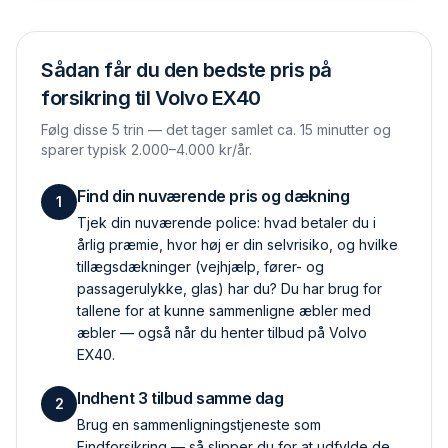
Sådan får du den bedste pris på
forsikring til
Volvo EX40
Følg disse 5 trin — det tager samlet ca. 15 minutter og
sparer typisk 2.000–4.000 kr/år.
Find din nuværende pris og dækning
1
Tjek din nuværende police: hvad betaler du i
årlig præmie, hvor høj er din selvrisiko, og hvilke
tillægs­dækninger (vejhjælp, fører- og
passagerulykke, glas) har du? Du har brug for
tallene for at kunne sammenligne æbler med
æbler — også når du henter tilbud på Volvo
EX40.
Indhent 3 tilbud samme dag
2
Brug en sammenlignings­tjeneste som
Findforsikring — så slipper du for at udfylde de