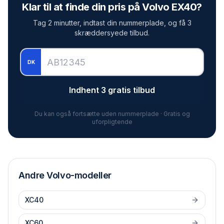
Klar til at finde din pris på
Volvo EX40
?
Tag 2 minutter, indtast din nummerplade, og få 3
skræddersyede tilbud.
DK
Indhent 3 gratis tilbud
Du kan også fortsætte uden nummerplade · Gratis og
uforpligtende
Andre
Volvo
-modeller
XC40
XC60