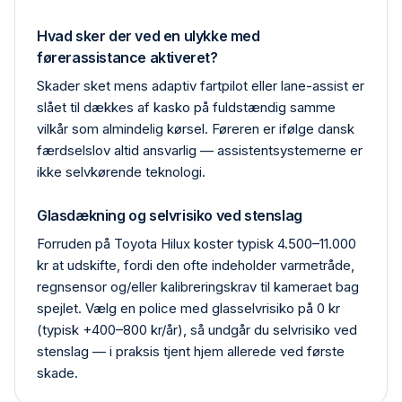
Hvad sker der ved en ulykke med
førerassistance aktiveret?
Skader sket mens adaptiv fartpilot eller lane-assist er
slået til dækkes af kasko på fuldstændig samme
vilkår som almindelig kørsel. Føreren er ifølge dansk
færdselslov altid ansvarlig — assistentsystemerne er
ikke selvkørende teknologi.
Glasdækning og selvrisiko ved stenslag
Forruden på Toyota Hilux koster typisk 4.500–11.000
kr at udskifte, fordi den ofte indeholder varmetråde,
regn­sensor og/eller kalibrerings­krav til kameraet bag
spejlet. Vælg en police med glas­selvrisiko på 0 kr
(typisk +400–800 kr/år), så undgår du selvrisiko ved
stenslag — i praksis tjent hjem allerede ved første
skade.