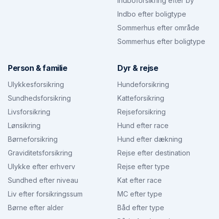
Indboforsikring efter by
Indbo efter boligtype
Sommerhus efter område
Sommerhus efter boligtype
Person & familie
Dyr & rejse
Ulykkesforsikring
Hundeforsikring
Sundhedsforsikring
Katteforsikring
Livsforsikring
Rejseforsikring
Lønsikring
Hund efter race
Børneforsikring
Hund efter dækning
Graviditetsforsikring
Rejse efter destination
Ulykke efter erhverv
Rejse efter type
Sundhed efter niveau
Kat efter race
Liv efter forsikringssum
MC efter type
Børne efter alder
Båd efter type