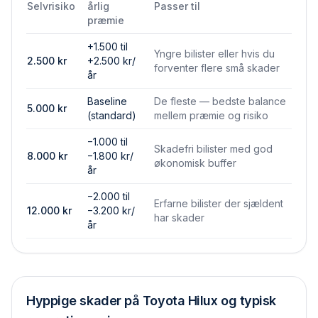
Selvrisiko
årlig
Passer til
præmie
+1.500 til
Yngre bilister eller hvis du
2.500
kr
+2.500 kr/
forventer flere små skader
år
Baseline
De fleste — bedste balance
5.000
kr
(standard)
mellem præmie og risiko
−1.000 til
Skadefri bilister med god
8.000
kr
−1.800 kr/
økonomisk buffer
år
−2.000 til
Erfarne bilister der sjældent
12.000
kr
−3.200 kr/
har skader
år
Hyppige skader på
Toyota Hilux
og typisk