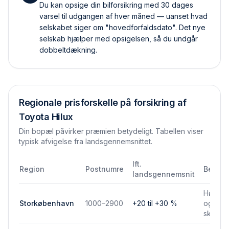
Du kan opsige din bilforsikring med 30 dages
varsel til udgangen af hver måned — uanset hvad
selskabet siger om "hovedforfaldsdato". Det nye
selskab hjælper med opsigelsen, så du undgår
dobbelt­dækning.
Regionale prisforskelle på forsikring af
Toyota Hilux
Din bopæl påvirker præmien betydeligt. Tabellen viser
typisk afvigelse fra landsgennemsnittet.
Ift.
Region
Postnumre
Bemær
landsgennemsnit
Højere 
Storkøbenhavn
1000–2900
+20 til +30 %
og park
skadef