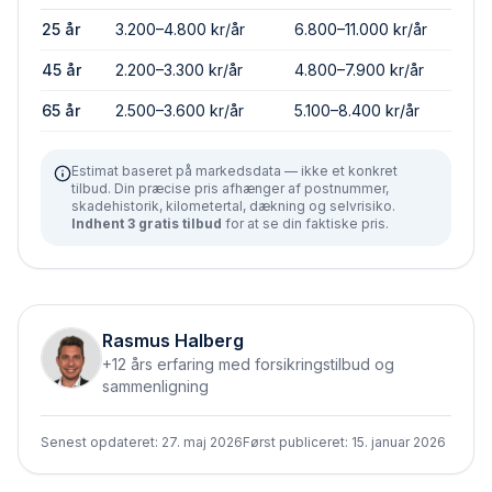
25 år
3.200–4.800 kr/år
6.800–11.000 kr/år
45 år
2.200–3.300 kr/år
4.800–7.900 kr/år
65 år
2.500–3.600 kr/år
5.100–8.400 kr/år
Estimat baseret på markedsdata — ikke et konkret
tilbud. Din præcise pris afhænger af postnummer,
skadehistorik, kilometertal, dækning og selvrisiko.
Indhent 3 gratis tilbud
for at se din faktiske pris.
Rasmus Halberg
+12 års erfaring med forsikringstilbud og
sammenligning
Senest opdateret:
27. maj 2026
Først publiceret:
15. januar 2026