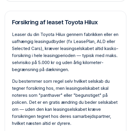
Forsikring af leaset Toyota Hilux
Leaser du din Toyota Hilux gennem fabrikken eller en
uafhængig leasing­udbyder (fx LeasePlan, ALD eller
Selected Cars), kræver leasing­selskabet altid kasko­
forsikring i hele leasing­perioden — typisk med maks.
selvrisiko på 5.000 kr og uden årlig kilometer­
begrænsning på dækningen.
Du bestemmer som regel selv hvilket selskab du
tegner forsikring hos, men leasing­selskabet skal
noteres som "panthaver" eller "begunstiget" på
policen. Det er en gratis ændring du beder selskabet
om — uden den kan leasing­selskabet kræve
forsikringen tegnet hos deres samarbejdspartner,
hvilket næsten altid er dyrere.