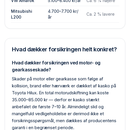
VW Amarok
5.100–8.400 kr/år
Ca. 6 % højere
Mitsubishi
4.700–7.700 kr/
Ca. 2 % lavere
L200
år
Hvad dækker forsikringen helt konkret?
Hvad dækker forsikringen ved motor- og
gearkasseskade?
Skader på motor eller gearkasse som følge af
kollision, brand eller hærværk er dækket af kasko på
Toyota Hilux. En total motor­udskiftning kan koste
35.000–85.000 kr — derfor er kasko stærkt
anbefalet de første 7–10 år. Almindeligt slid og
mangelfuld vedligeholdelse er derimod ikke et
forsikrings­spørgsmål, men dækkes af producentens
garanti i en begrænset periode.