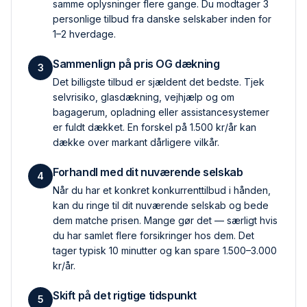
samme oplysninger flere gange. Du modtager 3
personlige tilbud fra danske selskaber inden for
1–2 hverdage.
Sammenlign på pris OG dækning
3
Det billigste tilbud er sjældent det bedste. Tjek
selvrisiko, glas­dækning, vejhjælp og om
bagagerum, opladning eller assistance­systemer
er fuldt dækket. En forskel på 1.500 kr/år kan
dække over markant dårligere vilkår.
Forhandl med dit nuværende selskab
4
Når du har et konkret konkurrent­tilbud i hånden,
kan du ringe til dit nuværende selskab og bede
dem matche prisen. Mange gør det — særligt hvis
du har samlet flere forsikringer hos dem. Det
tager typisk 10 minutter og kan spare 1.500–3.000
kr/år.
Skift på det rigtige tidspunkt
5