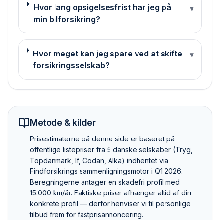
Hvor lang opsigelsesfrist har jeg på
▾
min bilforsikring?
Hvor meget kan jeg spare ved at skifte
▾
forsikringsselskab?
Metode & kilder
Pris­estimaterne på denne side er baseret på
offentlige listepriser fra 5 danske selskaber (Tryg,
Topdanmark, If, Codan, Alka) indhentet via
Findforsikrings sammenlignings­motor i Q1 2026.
Beregningerne antager en skadefri profil med
15.000 km/år. Faktiske priser afhænger altid af din
konkrete profil — derfor henviser vi til personlige
tilbud frem for fastpris­annoncering.