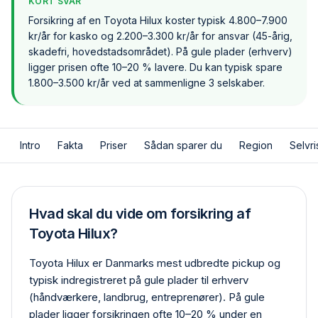
KORT SVAR
Forsikring af en Toyota Hilux koster typisk 4.800–7.900
kr/år for kasko og 2.200–3.300 kr/år for ansvar (45-årig,
skadefri, hovedstadsområdet). På gule plader (erhverv)
ligger prisen ofte 10–20 % lavere. Du kan typisk spare
1.800–3.500 kr/år ved at sammenligne 3 selskaber.
Intro
Fakta
Priser
Sådan sparer du
Region
Selvri
Hvad skal du vide om forsikring af
Toyota Hilux?
Toyota Hilux er Danmarks mest udbredte pickup og
typisk indregistreret på gule plader til erhverv
(håndværkere, landbrug, entreprenører). På gule
plader ligger forsikringen ofte 10–20 % under en