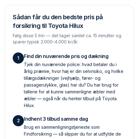
Sådan får du den bedste pris på
forsikring til
Toyota Hilux
Følg disse 5 trin — det tager samlet ca. 15 minutter og
sparer typisk 2.000–4.000 kr/år.
Find din nuværende pris og dækning
1
Tjek din nuværende police: hvad betaler du i
årlig præmie, hvor høj er din selvrisiko, og hvilke
tillægs­dækninger (vejhjælp, fører- og
passagerulykke, glas) har du? Du har brug for
tallene for at kunne sammenligne æbler med
æbler — også når du henter tilbud på Toyota
Hilux.
Indhent 3 tilbud samme dag
2
Brug en sammenlignings­tjeneste som
Findforsikring — så slipper du for at udfylde de