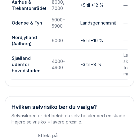
Aarhus &
8000,
+5 til +12 %
—
Trekantområdet
7000
5000–
Odense & Fyn
Landsgennemsnit
—
5900
Nordjylland
9000
−5 til −10 %
—
(Aalborg)
Lavere
Sjælland
4000–
skades
udenfor
−3 til −8 %
4900
frekven
hovedstaden
mindre
Hvilken selvrisiko bør du vælge?
Selvrisikoen er det beløb du selv betaler ved en skade.
Højere selvrisiko = lavere præmie.
Effekt på