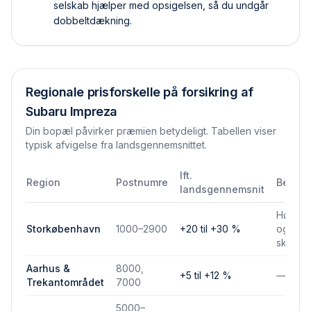
selskab hjælper med opsigelsen, så du undgår
dobbelt­dækning.
Regionale prisforskelle på forsikring af
Subaru Impreza
Din bopæl påvirker præmien betydeligt. Tabellen viser
typisk afvigelse fra landsgennemsnittet.
Ift.
Region
Postnumre
Bemær
landsgennemsnit
Højere 
Storkøbenhavn
1000–2900
+20 til +30 %
og park
skadef
Aarhus &
8000,
+5 til +12 %
—
Trekantområdet
7000
5000–