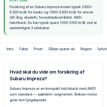
KORT SVAR
Forsikring af en Subaru Impreza koster typisk 3.850–
6.300 kr/år for kasko og 1.900–2.850 kr/år for ansvar
(45-årig, skadefri, hovedstadsområdet). AWD-
hatchback. Du kan typisk spare 1.550–3.100 kr/år ved at
sammenligne 3 selskaber.
Intro
Fakta
Priser
Sådan sparer du
Region
Selvri
Hvad skal du vide om forsikring af
Subaru Impreza?
Subaru Impreza er en kompakt hatchback med AWD
som standard — sjældent i segmentet. Bokser-motor
giver lavt tyngdepunkt.