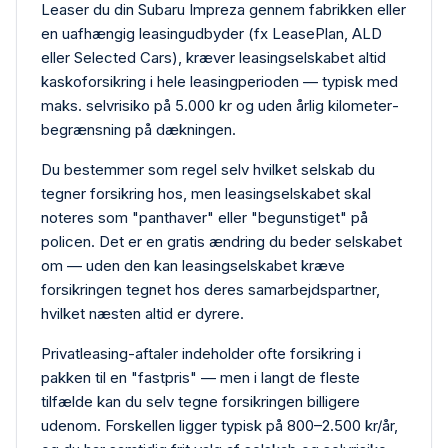
Leaser du din Subaru Impreza gennem fabrikken eller
en uafhængig leasing­udbyder (fx LeasePlan, ALD
eller Selected Cars), kræver leasing­selskabet altid
kasko­forsikring i hele leasing­perioden — typisk med
maks. selvrisiko på 5.000 kr og uden årlig kilometer­
begrænsning på dækningen.
Du bestemmer som regel selv hvilket selskab du
tegner forsikring hos, men leasing­selskabet skal
noteres som "panthaver" eller "begunstiget" på
policen. Det er en gratis ændring du beder selskabet
om — uden den kan leasing­selskabet kræve
forsikringen tegnet hos deres samarbejdspartner,
hvilket næsten altid er dyrere.
Privat­leasing-aftaler indeholder ofte forsikring i
pakken til en "fastpris" — men i langt de fleste
tilfælde kan du selv tegne forsikringen billigere
udenom. Forskellen ligger typisk på 800–2.500 kr/år,