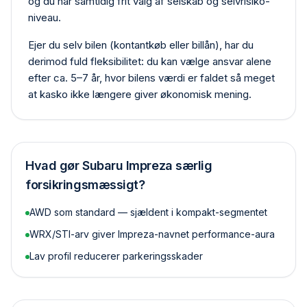
og du har samtidig frit valg af selskab og selvrisiko­
niveau.
Ejer du selv bilen (kontant­køb eller billån), har du
derimod fuld fleksibilitet: du kan vælge ansvar alene
efter ca. 5–7 år, hvor bilens værdi er faldet så meget
at kasko ikke længere giver økonomisk mening.
Hvad gør
Subaru Impreza
særlig
forsikringsmæssigt?
AWD som standard — sjældent i kompakt-segmentet
WRX/STI-arv giver Impreza-navnet performance-aura
Lav profil reducerer parkerings­skader