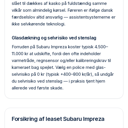
slået til dækkes af kasko på fuldstændig samme
vilkår som almindelig kørsel. Føreren er ifølge dansk
færdselslov altid ansvarlig — assistentsystemerne er
ikke selvkørende teknologi.
Glasdækning og selvrisiko ved stenslag
Forruden på Subaru Impreza koster typisk 4.500–
11.000 kr at udskifte, fordi den ofte indeholder
varmetråde, regn­sensor og/eller kalibrerings­krav til
kameraet bag spejlet. Vælg en police med glas­
selvrisiko på 0 kr (typisk +400–800 kr/år), så undgår
du selvrisiko ved stenslag — i praksis tjent hjem
allerede ved første skade.
Forsikring af leaset Subaru Impreza