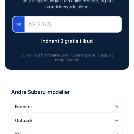
Tag 2 minutter, indtast din nummerplade, og få 3
skræddersyede tilbud.
DK
Indhent 3 gratis tilbud
Du kan også fortsætte uden nummerplade · Gratis og
uforpligtende
Andre
Subaru
-modeller
Forester
Outback