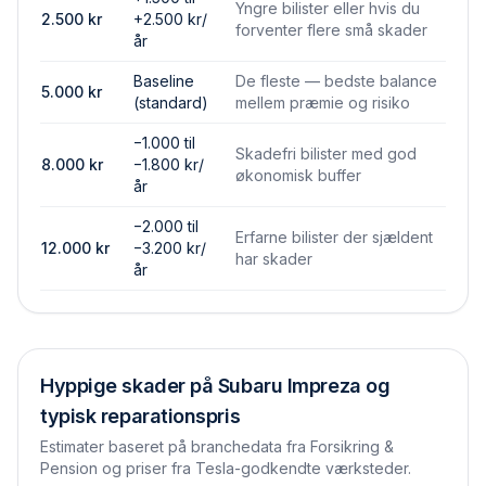
Yngre bilister eller hvis du
2.500
kr
+2.500 kr/
forventer flere små skader
år
Baseline
De fleste — bedste balance
5.000
kr
(standard)
mellem præmie og risiko
−1.000 til
Skadefri bilister med god
8.000
kr
−1.800 kr/
økonomisk buffer
år
−2.000 til
Erfarne bilister der sjældent
12.000
kr
−3.200 kr/
har skader
år
Hyppige skader på
Subaru Impreza
og
typisk reparationspris
Estimater baseret på branchedata fra Forsikring &
Pension og priser fra Tesla-godkendte værksteder.