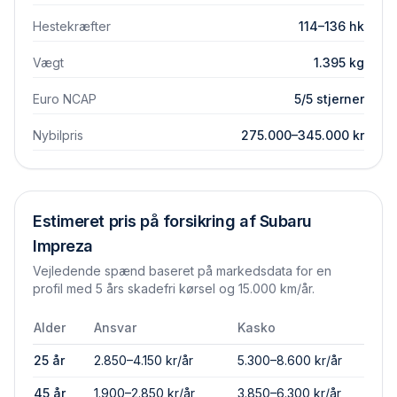
Hestekræfter
114–136 hk
Vægt
1.395 kg
Euro NCAP
5/5 stjerner
Nybilpris
275.000–345.000 kr
Estimeret pris på forsikring af
Subaru
Impreza
Vejledende spænd baseret på markedsdata for en
profil med 5 års skadefri kørsel og 15.000 km/år.
Alder
Ansvar
Kasko
25 år
2.850–4.150 kr/år
5.300–8.600 kr/år
45 år
1.900–2.850 kr/år
3.850–6.300 kr/år