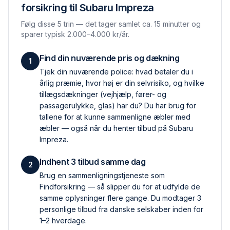
forsikring til
Subaru Impreza
Følg disse 5 trin — det tager samlet ca. 15 minutter og
sparer typisk 2.000–4.000 kr/år.
Find din nuværende pris og dækning
1
Tjek din nuværende police: hvad betaler du i
årlig præmie, hvor høj er din selvrisiko, og hvilke
tillægs­dækninger (vejhjælp, fører- og
passagerulykke, glas) har du? Du har brug for
tallene for at kunne sammenligne æbler med
æbler — også når du henter tilbud på Subaru
Impreza.
Indhent 3 tilbud samme dag
2
Brug en sammenlignings­tjeneste som
Findforsikring — så slipper du for at udfylde de
samme oplysninger flere gange. Du modtager 3
personlige tilbud fra danske selskaber inden for
1–2 hverdage.