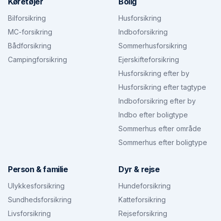
Køretøjer
Bolig
Bilforsikring
Husforsikring
MC-forsikring
Indboforsikring
Bådforsikring
Sommerhusforsikring
Campingforsikring
Ejerskifteforsikring
Husforsikring efter by
Husforsikring efter tagtype
Indboforsikring efter by
Indbo efter boligtype
Sommerhus efter område
Sommerhus efter boligtype
Person & familie
Dyr & rejse
Ulykkesforsikring
Hundeforsikring
Sundhedsforsikring
Katteforsikring
Livsforsikring
Rejseforsikring