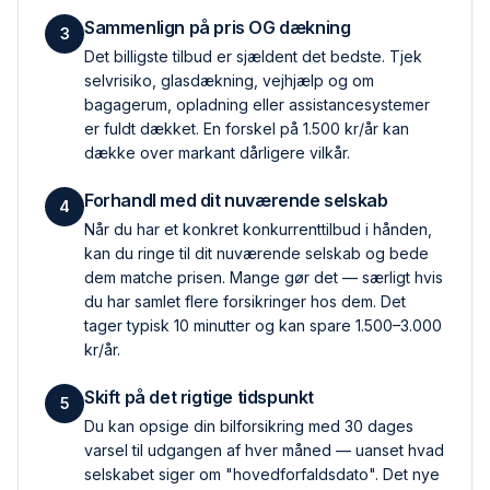
Sammenlign på pris OG dækning
3
Det billigste tilbud er sjældent det bedste. Tjek
selvrisiko, glas­dækning, vejhjælp og om
bagagerum, opladning eller assistance­systemer
er fuldt dækket. En forskel på 1.500 kr/år kan
dække over markant dårligere vilkår.
Forhandl med dit nuværende selskab
4
Når du har et konkret konkurrent­tilbud i hånden,
kan du ringe til dit nuværende selskab og bede
dem matche prisen. Mange gør det — særligt hvis
du har samlet flere forsikringer hos dem. Det
tager typisk 10 minutter og kan spare 1.500–3.000
kr/år.
Skift på det rigtige tidspunkt
5
Du kan opsige din bilforsikring med 30 dages
varsel til udgangen af hver måned — uanset hvad
selskabet siger om "hovedforfaldsdato". Det nye