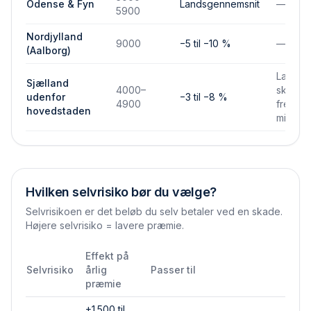
Odense & Fyn
Landsgennemsnit
—
5900
Nordjylland
9000
−5 til −10 %
—
(Aalborg)
Lavere
Sjælland
4000–
skades
udenfor
−3 til −8 %
4900
frekven
hovedstaden
mindre
Hvilken selvrisiko bør du vælge?
Selvrisikoen er det beløb du selv betaler ved en skade.
Højere selvrisiko = lavere præmie.
Effekt på
Selvrisiko
årlig
Passer til
præmie
+1.500 til