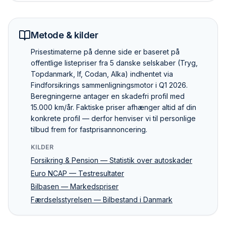
Metode & kilder
Pris­estimaterne på denne side er baseret på
offentlige listepriser fra 5 danske selskaber (Tryg,
Topdanmark, If, Codan, Alka) indhentet via
Findforsikrings sammenlignings­motor i Q1 2026.
Beregningerne antager en skadefri profil med
15.000 km/år. Faktiske priser afhænger altid af din
konkrete profil — derfor henviser vi til personlige
tilbud frem for fastpris­annoncering.
KILDER
Forsikring & Pension — Statistik over autoskader
Euro NCAP — Testresultater
Bilbasen — Markedspriser
Færdselsstyrelsen — Bilbestand i Danmark