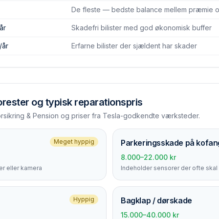
)
De fleste — bedste balance mellem præmie og
år
Skadefri bilister med god økonomisk buffer
/år
Erfarne bilister der sjældent har skader
orester
og typisk reparationspris
orsikring & Pension og priser fra Tesla-godkendte værksteder.
Meget hyppig
Parkerings­skade på kofan
8.000–22.000 kr
r eller kamera
Indeholder sensorer der ofte skal 
Hyppig
Bagklap / dørskade
15.000–40.000 kr