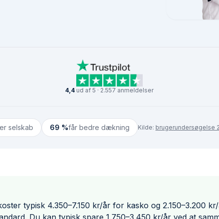
4,4
ud af 5 · 2.557 anmeldelser
ter selskab
69 %
får bedre dækning
Kilde:
brugerundersøgelse 2
oster typisk 4.350–7.150 kr/år for kasko og 2.150–3.200 kr/å
dard. Du kan typisk spare 1.750–3.450 kr/år ved at samme