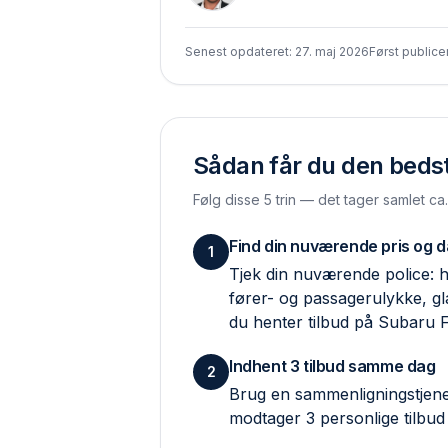
Senest opdateret:
27. maj 2026
Først publice
Sådan får du den bedste
Følg disse 5 trin — det tager samlet ca
Find din nuværende pris og 
1
Tjek din nuværende police: hv
fører- og passagerulykke, g
du henter tilbud på Subaru F
Indhent 3 tilbud samme dag
2
Brug en sammenlignings­tjene
modtager 3 personlige tilbud