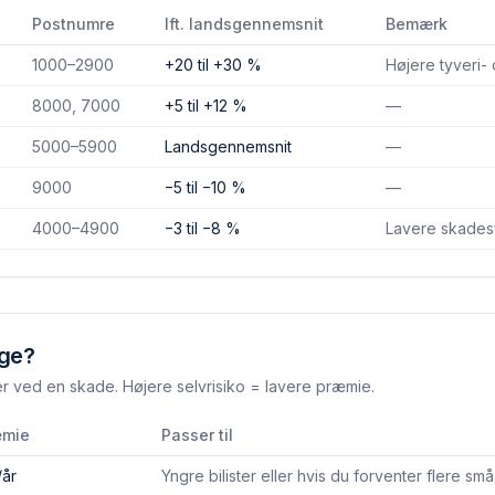
Postnumre
Ift. landsgennemsnit
Bemærk
1000–2900
+20 til +30 %
Højere tyveri-
8000, 7000
+5 til +12 %
—
5000–5900
Landsgennemsnit
—
9000
−5 til −10 %
—
4000–4900
−3 til −8 %
Lavere skades­
lge?
er ved en skade. Højere selvrisiko = lavere præmie.
æmie
Passer til
/år
Yngre bilister eller hvis du forventer flere sm