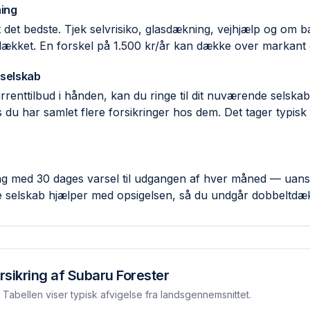
ing
ent det bedste. Tjek selvrisiko, glas­dækning, vejhjælp og om
 dækket. En forskel på 1.500 kr/år kan dække over markant d
 selskab
rent­tilbud i hånden, kan du ringe til dit nuværende selsk
 du har samlet flere forsikringer hos dem. Det tager typisk
ring med 30 dages varsel til udgangen af hver måned — uans
e selskab hjælper med opsigelsen, så du undgår dobbelt­dæ
rsikring af
Subaru Forester
Tabellen viser typisk afvigelse fra landsgennemsnittet.