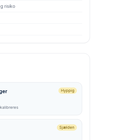
 risiko
ger
Hyppig
kalibreres
Sjælden