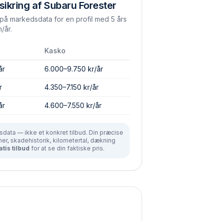
sikring af
Subaru
Forester
å markedsdata for en profil med 5 års
/år.
Kasko
år
6.000–9.750 kr/år
r
4.350–7.150 kr/år
år
4.600–7.550 kr/år
data — ikke et konkret tilbud. Din præcise
r, skadehistorik, kilometertal, dækning
atis tilbud
for at se din faktiske pris.