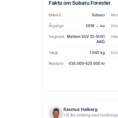
Fakta om
Subaru
Forester
Mærke
Subaru
Mod
Årgange
2018 → nu
Dri
Segment
Mellem SUV (D-SUV)
Hes
AWD
Vægt
1.645 kg
Eur
Nybilpris
435.000–525.000 kr
Rasmus Halberg
+12 års erfaring med forsikring