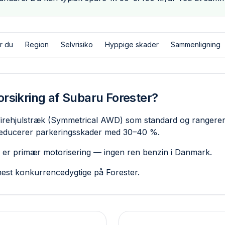
r du
Region
Selvrisiko
Hyppige skader
Sammenligning
orsikring af Subaru Forester?
irehjulstræk (Symmetrical AWD) som standard og rangerer 
reducerer parkerings­skader med 30–40 %.
) er primær motorisering — ingen ren benzin i Danmark.
mest konkurrencedygtige på Forester.