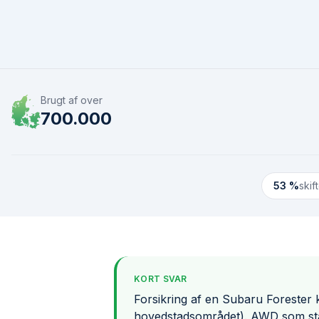
Brugt af over
700.000
53 %
skif
KORT SVAR
Forsikring af en Subaru Forester k
hovedstadsområdet). AWD som stan