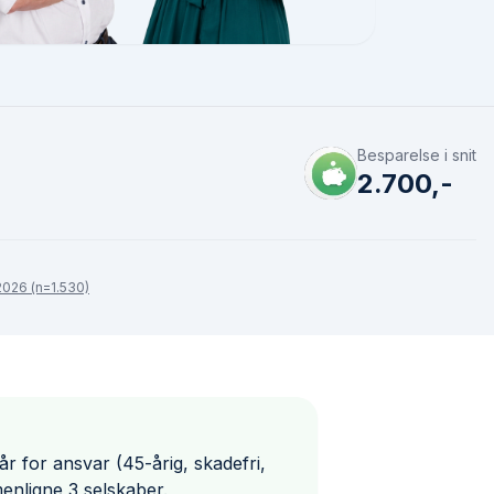
Besparelse i snit
2.700,-
026 (n=1.530)
r for ansvar (45-årig, skadefri,
nligne 3 selskaber.