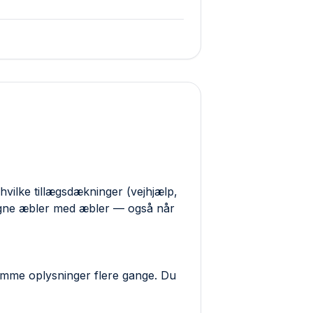
hvilke tillægs­dækninger (vejhjælp,
ligne æbler med æbler — også når
samme oplysninger flere gange. Du