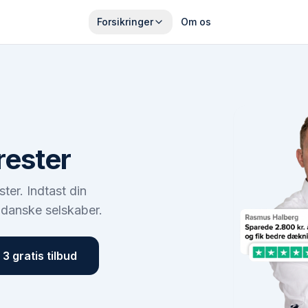
Forsikringer
Om os
rester
ster
. Indtast din
 danske selskaber.
3 gratis tilbud