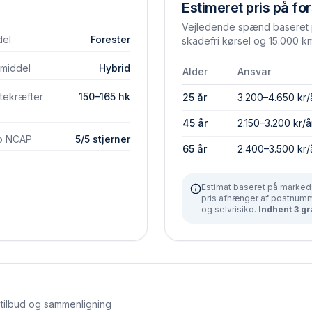
Estimeret pris på for
Vejledende spænd baseret p
el
Forester
skadefri kørsel og 15.000 km
vmiddel
Hybrid
Alder
Ansvar
tekræfter
150–165 hk
25 år
3.200–4.650 kr/
45 år
2.150–3.200 kr/å
o NCAP
5/5 stjerner
65 år
2.400–3.500 kr/
Estimat baseret på markeds
pris afhænger af postnumme
og selvrisiko.
Indhent 3 gr
stilbud og sammenligning