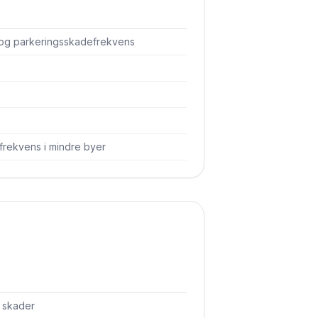
 og parkerings­skadefrekvens
frekvens i mindre byer
å skader