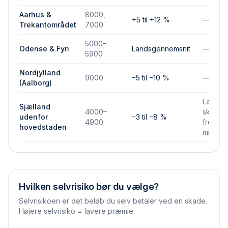
Aarhus &
8000,
+5 til +12 %
—
Trekantområdet
7000
5000–
Odense & Fyn
Landsgennemsnit
—
5900
Nordjylland
9000
−5 til −10 %
—
(Aalborg)
Lavere
Sjælland
4000–
skades
udenfor
−3 til −8 %
4900
frekven
hovedstaden
mindre
Hvilken selvrisiko bør du vælge?
Selvrisikoen er det beløb du selv betaler ved en skade.
Højere selvrisiko = lavere præmie.