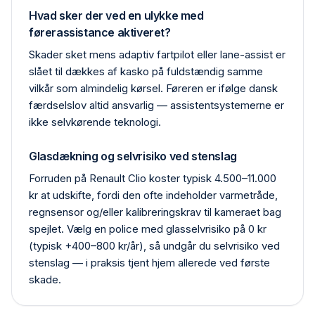
Hvad sker der ved en ulykke med
førerassistance aktiveret?
Skader sket mens adaptiv fartpilot eller lane-assist er
slået til dækkes af kasko på fuldstændig samme
vilkår som almindelig kørsel. Føreren er ifølge dansk
færdselslov altid ansvarlig — assistentsystemerne er
ikke selvkørende teknologi.
Glasdækning og selvrisiko ved stenslag
Forruden på Renault Clio koster typisk 4.500–11.000
kr at udskifte, fordi den ofte indeholder varmetråde,
regn­sensor og/eller kalibrerings­krav til kameraet bag
spejlet. Vælg en police med glas­selvrisiko på 0 kr
(typisk +400–800 kr/år), så undgår du selvrisiko ved
stenslag — i praksis tjent hjem allerede ved første
skade.