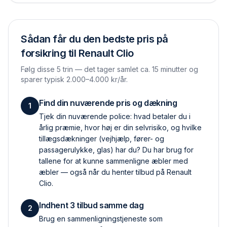
Sådan får du den bedste pris på
forsikring til
Renault Clio
Følg disse 5 trin — det tager samlet ca. 15 minutter og
sparer typisk 2.000–4.000 kr/år.
Find din nuværende pris og dækning
1
Tjek din nuværende police: hvad betaler du i
årlig præmie, hvor høj er din selvrisiko, og hvilke
tillægs­dækninger (vejhjælp, fører- og
passagerulykke, glas) har du? Du har brug for
tallene for at kunne sammenligne æbler med
æbler — også når du henter tilbud på Renault
Clio.
Indhent 3 tilbud samme dag
2
Brug en sammenlignings­tjeneste som