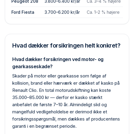
Peugeot 208
3.800–6.400 kr/år
Ca. 3–4 % højere
Ford Fiesta
3.700–6.200 kr/år
Ca. 1–2 % højere
Hvad dækker forsikringen helt konkret?
Hvad dækker forsikringen ved motor- og
gearkasseskade?
Skader på motor eller gearkasse som følge af
kollision, brand eller hærværk er dækket af kasko på
Renault Clio. En total motor­udskiftning kan koste
35.000–85.000 kr — derfor er kasko stærkt
anbefalet de første 7–10 år. Almindeligt slid og
mangelfuld vedligeholdelse er derimod ikke et
forsikrings­spørgsmål, men dækkes af producentens
garanti i en begrænset periode.