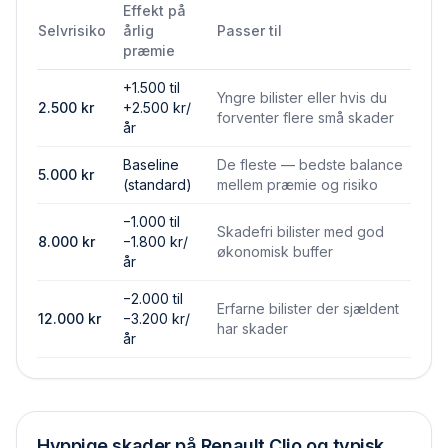
Effekt på
Selvrisiko
årlig
Passer til
præmie
+1.500 til
Yngre bilister eller hvis du
2.500
kr
+2.500 kr/
forventer flere små skader
år
Baseline
De fleste — bedste balance
5.000
kr
(standard)
mellem præmie og risiko
−1.000 til
Skadefri bilister med god
8.000
kr
−1.800 kr/
økonomisk buffer
år
−2.000 til
Erfarne bilister der sjældent
12.000
kr
−3.200 kr/
har skader
år
Hyppige skader på
Renault Clio
og typisk