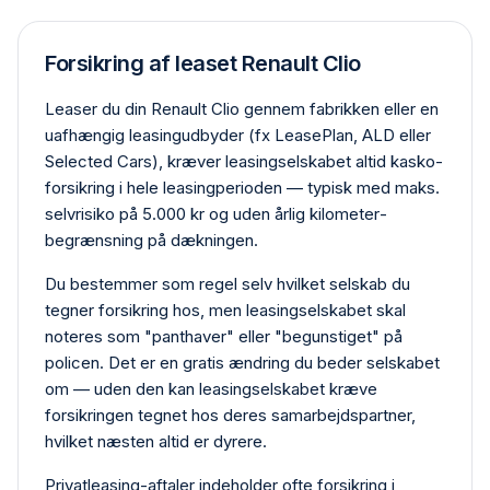
Forsikring af leaset Renault Clio
Leaser du din Renault Clio gennem fabrikken eller en
uafhængig leasing­udbyder (fx LeasePlan, ALD eller
Selected Cars), kræver leasing­selskabet altid kasko­
forsikring i hele leasing­perioden — typisk med maks.
selvrisiko på 5.000 kr og uden årlig kilometer­
begrænsning på dækningen.
Du bestemmer som regel selv hvilket selskab du
tegner forsikring hos, men leasing­selskabet skal
noteres som "panthaver" eller "begunstiget" på
policen. Det er en gratis ændring du beder selskabet
om — uden den kan leasing­selskabet kræve
forsikringen tegnet hos deres samarbejdspartner,
hvilket næsten altid er dyrere.
Privat­leasing-aftaler indeholder ofte forsikring i