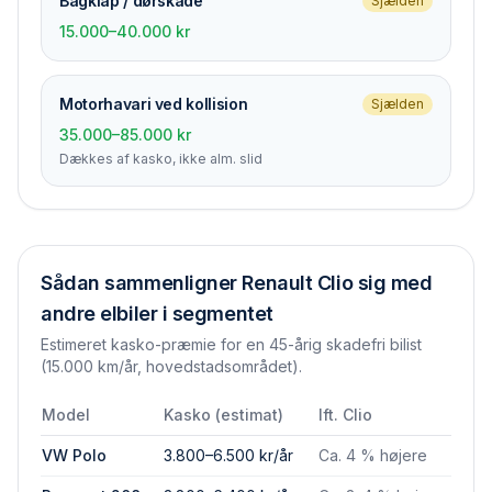
Bagklap / dørskade
Sjælden
15.000–40.000 kr
Motorhavari ved kollision
Sjælden
35.000–85.000 kr
Dækkes af kasko, ikke alm. slid
Sådan sammenligner
Renault Clio
sig med
andre elbiler i segmentet
Estimeret kasko-præmie for en 45-årig skadefri bilist
(15.000 km/år, hovedstadsområdet).
Model
Kasko (estimat)
Ift.
Clio
VW Polo
3.800–6.500 kr/år
Ca. 4 % højere