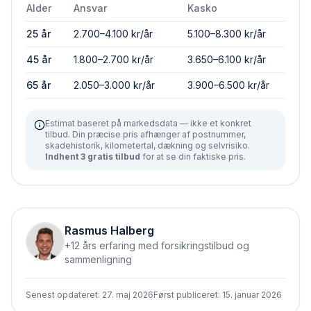
Alder
Ansvar
Kasko
25 år
2.700–4.100 kr/år
5.100–8.300 kr/år
45 år
1.800–2.700 kr/år
3.650–6.100 kr/år
65 år
2.050–3.000 kr/år
3.900–6.500 kr/år
Estimat baseret på markedsdata — ikke et konkret
tilbud. Din præcise pris afhænger af postnummer,
skadehistorik, kilometertal, dækning og selvrisiko.
Indhent 3 gratis tilbud
for at se din faktiske pris.
Rasmus Halberg
+12 års erfaring med forsikringstilbud og
sammenligning
Senest opdateret:
27. maj 2026
Først publiceret:
15. januar 2026