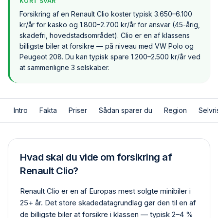
KORT SVAR
Forsikring af en Renault Clio koster typisk 3.650–6.100
kr/år for kasko og 1.800–2.700 kr/år for ansvar (45-årig,
skadefri, hovedstadsområdet). Clio er en af klassens
billigste biler at forsikre — på niveau med VW Polo og
Peugeot 208. Du kan typisk spare 1.200–2.500 kr/år ved
at sammenligne 3 selskaber.
Intro
Fakta
Priser
Sådan sparer du
Region
Selvri
Hvad skal du vide om forsikring af
Renault Clio?
Renault Clio er en af Europas mest solgte minibiler i
25+ år. Det store skadedata­grundlag gør den til en af
de billigste biler at forsikre i klassen — typisk 2–4 %