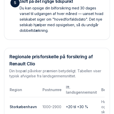
Skift på det rigtige tidspunkt
5
Du kan opsige din bilforsikring med 30 dages
varsel til udgangen af hver måned — uanset hvad
selskabet siger om "hovedforfaldsdato". Det nye
selskab hjælper med opsigelsen, så du undgår
dobbelt­dækning.
Regionale prisforskelle på forsikring af
Renault Clio
Din bopæl påvirker præmien betydeligt. Tabellen viser
typisk afvigelse fra landsgennemsnittet.
Ift.
Region
Postnumre
Bemær
landsgennemsnit
Højere 
Storkøbenhavn
1000–2900
+20 til +30 %
og park
skadef