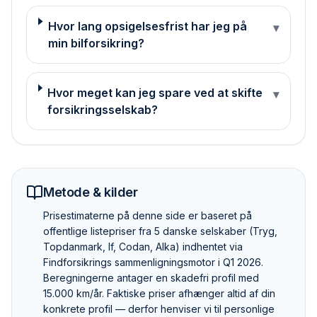
Hvor lang opsigelsesfrist har jeg på
▾
min bilforsikring?
Hvor meget kan jeg spare ved at skifte
▾
forsikringsselskab?
Metode & kilder
Pris­estimaterne på denne side er baseret på
offentlige listepriser fra 5 danske selskaber (Tryg,
Topdanmark, If, Codan, Alka) indhentet via
Findforsikrings sammenlignings­motor i Q1 2026.
Beregningerne antager en skadefri profil med
15.000 km/år. Faktiske priser afhænger altid af din
konkrete profil — derfor henviser vi til personlige