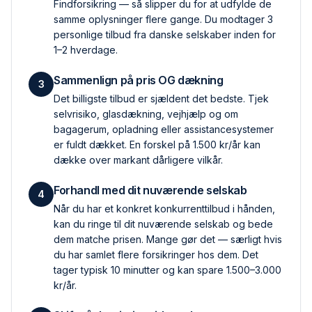
Findforsikring — så slipper du for at udfylde de
samme oplysninger flere gange. Du modtager 3
personlige tilbud fra danske selskaber inden for
1–2 hverdage.
Sammenlign på pris OG dækning
3
Det billigste tilbud er sjældent det bedste. Tjek
selvrisiko, glas­dækning, vejhjælp og om
bagagerum, opladning eller assistance­systemer
er fuldt dækket. En forskel på 1.500 kr/år kan
dække over markant dårligere vilkår.
Forhandl med dit nuværende selskab
4
Når du har et konkret konkurrent­tilbud i hånden,
kan du ringe til dit nuværende selskab og bede
dem matche prisen. Mange gør det — særligt hvis
du har samlet flere forsikringer hos dem. Det
tager typisk 10 minutter og kan spare 1.500–3.000
kr/år.