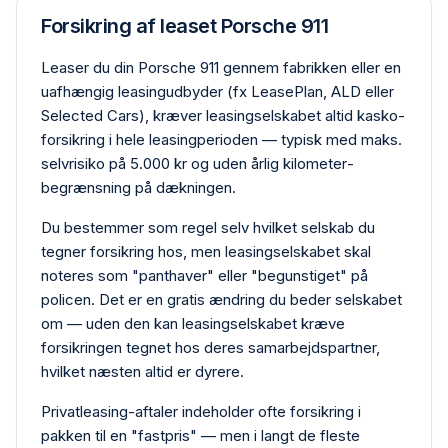
Forsikring af leaset Porsche 911
Leaser du din Porsche 911 gennem fabrikken eller en
uafhængig leasing­udbyder (fx LeasePlan, ALD eller
Selected Cars), kræver leasing­selskabet altid kasko­
forsikring i hele leasing­perioden — typisk med maks.
selvrisiko på 5.000 kr og uden årlig kilometer­
begrænsning på dækningen.
Du bestemmer som regel selv hvilket selskab du
tegner forsikring hos, men leasing­selskabet skal
noteres som "panthaver" eller "begunstiget" på
policen. Det er en gratis ændring du beder selskabet
om — uden den kan leasing­selskabet kræve
forsikringen tegnet hos deres samarbejdspartner,
hvilket næsten altid er dyrere.
Privat­leasing-aftaler indeholder ofte forsikring i
pakken til en "fastpris" — men i langt de fleste