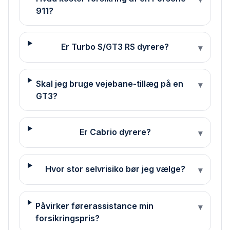
911?
Er Turbo S/GT3 RS dyrere?
▾
Skal jeg bruge vejebane-tillæg på en
▾
GT3?
Er Cabrio dyrere?
▾
Hvor stor selvrisiko bør jeg vælge?
▾
Påvirker førerassistance min
▾
forsikringspris?