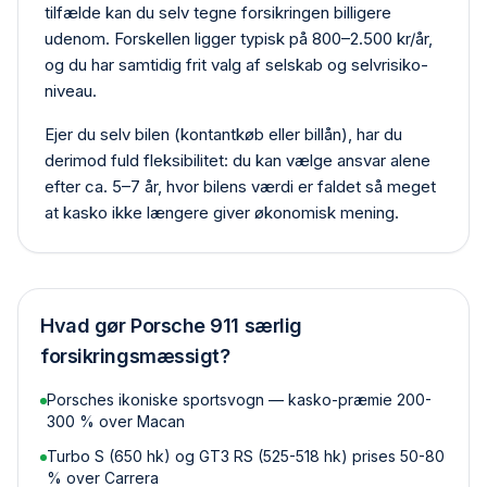
tilfælde kan du selv tegne forsikringen billigere
udenom. Forskellen ligger typisk på 800–2.500 kr/år,
og du har samtidig frit valg af selskab og selvrisiko­
niveau.
Ejer du selv bilen (kontant­køb eller billån), har du
derimod fuld fleksibilitet: du kan vælge ansvar alene
efter ca. 5–7 år, hvor bilens værdi er faldet så meget
at kasko ikke længere giver økonomisk mening.
Hvad gør
Porsche 911
særlig
forsikringsmæssigt?
Porsches ikoniske sportsvogn — kasko-præmie 200-
300 % over Macan
Turbo S (650 hk) og GT3 RS (525-518 hk) prises 50-80
% over Carrera