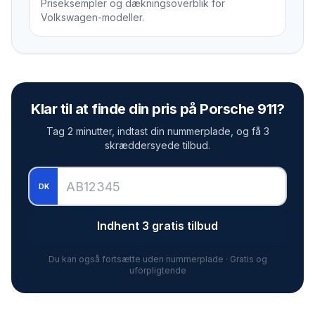
Priseksempler og dækningsoverblik for
Volkswagen-modeller.
Klar til at finde din pris på
Porsche 911
?
Tag 2 minutter, indtast din nummerplade, og få 3
skræddersyede tilbud.
DK
Indhent 3 gratis tilbud
Du kan også fortsætte uden nummerplade · Gratis og
uforpligtende