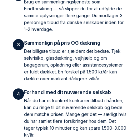
Brug en sammenlignings­tjeneste som
Findforsikring — så slipper du for at udfylde de
samme oplysninger flere gange. Du modtager 3
personlige tilbud fra danske selskaber inden for
1–2 hverdage.
Sammenlign på pris OG dækning
3
Det billigste tilbud er sjældent det bedste. Tjek
selvrisiko, glas­dækning, vejhjælp og om
bagagerum, opladning eller assistance­systemer
er fuldt dækket. En forskel på 1.500 kr/år kan
dække over markant dårligere vilkår.
Forhandl med dit nuværende selskab
4
Når du har et konkret konkurrent­tilbud i hånden,
kan du ringe til dit nuværende selskab og bede
dem matche prisen. Mange gør det — særligt hvis
du har samlet flere forsikringer hos dem. Det
tager typisk 10 minutter og kan spare 1.500–3.000
kr/år.