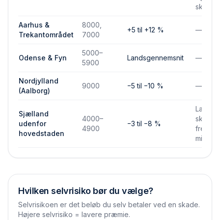
skadef
Aarhus &
8000,
+5 til +12 %
—
Trekantområdet
7000
5000–
Odense & Fyn
Landsgennemsnit
—
5900
Nordjylland
9000
−5 til −10 %
—
(Aalborg)
Lavere
Sjælland
4000–
skades
udenfor
−3 til −8 %
4900
frekven
hovedstaden
mindre
Hvilken selvrisiko bør du vælge?
Selvrisikoen er det beløb du selv betaler ved en skade.
Højere selvrisiko = lavere præmie.