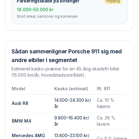
Parkerings­skade på kofanger
Hyppig
18.000–50.000 kr
Stort areal, sensorer og kameraer
Sådan sammenligner
Porsche 911
sig med
andre elbiler i segmentet
Estimeret kasko-præmie for en 45-årig skadefri bilist
(15.000 km/år, hovedstadsområdet).
Model
Kasko (estimat)
Ift.
911
14.500–24.300 kr/
Ca. 10 %
Audi R8
år
højere
9.800–16.400 kr/
Ca. 26 %
BMW M4
år
lavere
Mercedes AMG
13.800–23.100 kr/
Ca. 5 % højere