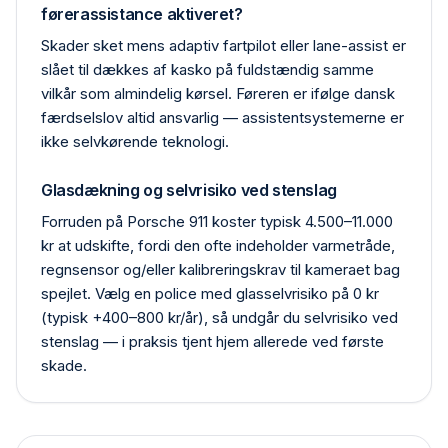
førerassistance aktiveret?
Skader sket mens adaptiv fartpilot eller lane-assist er
slået til dækkes af kasko på fuldstændig samme
vilkår som almindelig kørsel. Føreren er ifølge dansk
færdselslov altid ansvarlig — assistentsystemerne er
ikke selvkørende teknologi.
Glasdækning og selvrisiko ved stenslag
Forruden på Porsche 911 koster typisk 4.500–11.000
kr at udskifte, fordi den ofte indeholder varmetråde,
regn­sensor og/eller kalibrerings­krav til kameraet bag
spejlet. Vælg en police med glas­selvrisiko på 0 kr
(typisk +400–800 kr/år), så undgår du selvrisiko ved
stenslag — i praksis tjent hjem allerede ved første
skade.