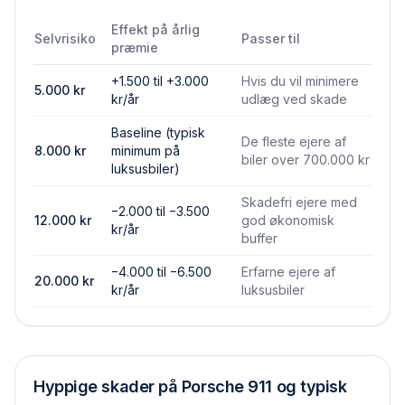
Effekt på årlig
Selvrisiko
Passer til
præmie
+1.500 til +3.000
Hvis du vil minimere
5.000
kr
kr/år
udlæg ved skade
Baseline (typisk
De fleste ejere af
8.000
kr
minimum på
biler over 700.000 kr
luksusbiler)
Skadefri ejere med
−2.000 til −3.500
12.000
kr
god økonomisk
kr/år
buffer
−4.000 til −6.500
Erfarne ejere af
20.000
kr
kr/år
luksusbiler
Hyppige skader på
Porsche 911
og typisk