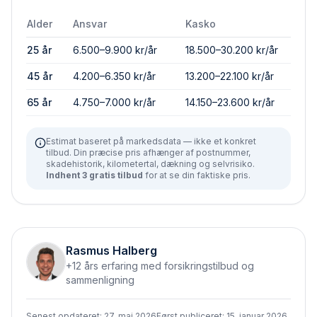
Alder
Ansvar
Kasko
25 år
6.500–9.900 kr/år
18.500–30.200 kr/år
45 år
4.200–6.350 kr/år
13.200–22.100 kr/år
65 år
4.750–7.000 kr/år
14.150–23.600 kr/år
Estimat baseret på markedsdata — ikke et konkret
tilbud. Din præcise pris afhænger af postnummer,
skadehistorik, kilometertal, dækning og selvrisiko.
Indhent 3 gratis tilbud
for at se din faktiske pris.
Rasmus Halberg
+12 års erfaring med forsikringstilbud og
sammenligning
Senest opdateret:
27. maj 2026
Først publiceret:
15. januar 2026