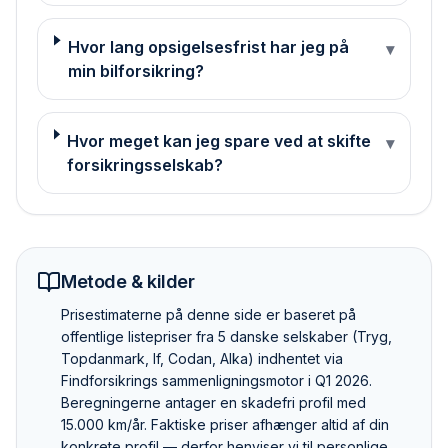
Hvor lang opsigelsesfrist har jeg på
▾
min bilforsikring?
Hvor meget kan jeg spare ved at skifte
▾
forsikringsselskab?
Metode & kilder
Pris­estimaterne på denne side er baseret på
offentlige listepriser fra 5 danske selskaber (Tryg,
Topdanmark, If, Codan, Alka) indhentet via
Findforsikrings sammenlignings­motor i Q1 2026.
Beregningerne antager en skadefri profil med
15.000 km/år. Faktiske priser afhænger altid af din
konkrete profil — derfor henviser vi til personlige