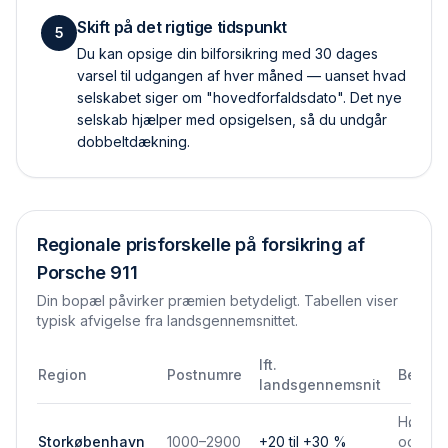
Skift på det rigtige tidspunkt
5
Du kan opsige din bilforsikring med 30 dages
varsel til udgangen af hver måned — uanset hvad
selskabet siger om "hovedforfaldsdato". Det nye
selskab hjælper med opsigelsen, så du undgår
dobbelt­dækning.
Regionale prisforskelle på forsikring af
Porsche 911
Din bopæl påvirker præmien betydeligt. Tabellen viser
typisk afvigelse fra landsgennemsnittet.
Ift.
Region
Postnumre
Bemær
landsgennemsnit
Højere 
Storkøbenhavn
1000–2900
+20 til +30 %
og park