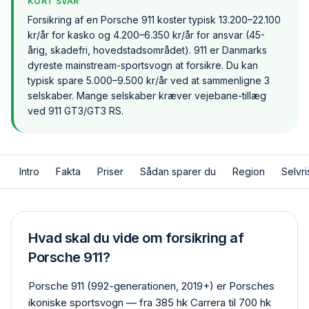
KORT SVAR
Forsikring af en Porsche 911 koster typisk 13.200–22.100
kr/år for kasko og 4.200–6.350 kr/år for ansvar (45-
årig, skadefri, hovedstadsområdet). 911 er Danmarks
dyreste mainstream-sportsvogn at forsikre. Du kan
typisk spare 5.000–9.500 kr/år ved at sammenligne 3
selskaber. Mange selskaber kræver vejebane-tillæg
ved 911 GT3/GT3 RS.
Intro
Fakta
Priser
Sådan sparer du
Region
Selvri
Hvad skal du vide om forsikring af
Porsche 911?
Porsche 911 (992-generationen, 2019+) er Porsches
ikoniske sportsvogn — fra 385 hk Carrera til 700 hk