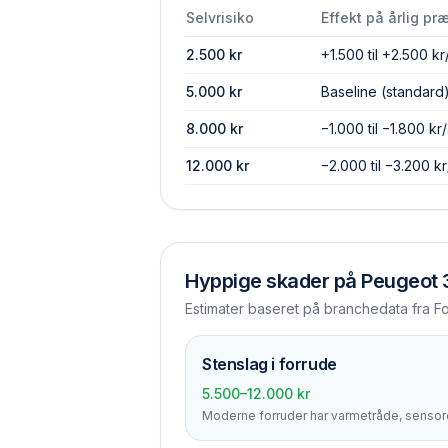
Selvrisiko
Effekt på årlig pr
2.500
kr
+1.500 til +2.500 kr
5.000
kr
Baseline (standard
8.000
kr
−1.000 til −1.800 kr/
12.000
kr
−2.000 til −3.200 kr
Hyppige skader på
Peugeot
Estimater baseret på branchedata fra F
Stenslag i forrude
5.500–12.000 kr
Moderne forruder har varmetråde, sensore