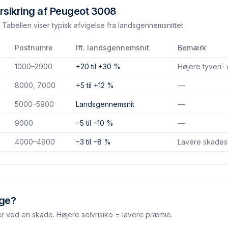
rsikring af
Peugeot 3008
Tabellen viser typisk afvigelse fra landsgennemsnittet.
Postnumre
Ift. landsgennemsnit
Bemærk
1000–2900
+20 til +30 %
Højere tyveri-
8000, 7000
+5 til +12 %
—
5000–5900
Landsgennemsnit
—
9000
−5 til −10 %
—
4000–4900
−3 til −8 %
Lavere skades­
lge?
er ved en skade. Højere selvrisiko = lavere præmie.