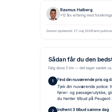
Rasmus Halberg
+12 års erfaring med forsikring
Senest opdateret:
27. maj 2026
Først publice
Sådan får du den bedste
Følg disse 5 trin — det tager samlet ca
Find din nuværende pris og 
1
Tjek din nuværende police: hv
fører- og passagerulykke, g
du henter tilbud på Peugeot
Indhent 3 tilbud samme dag
2