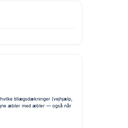
hvilke tillægs­dækninger (vejhjælp,
ligne æbler med æbler — også når