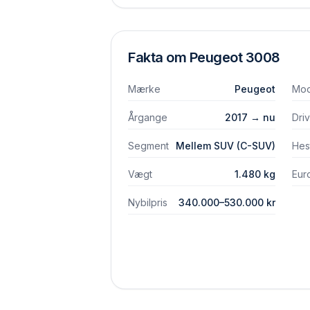
Fakta om
Peugeot
3008
Mærke
Peugeot
Mod
Årgange
2017 → nu
Dri
Segment
Mellem SUV (C-SUV)
Hes
Vægt
1.480 kg
Eur
Nybilpris
340.000–530.000 kr