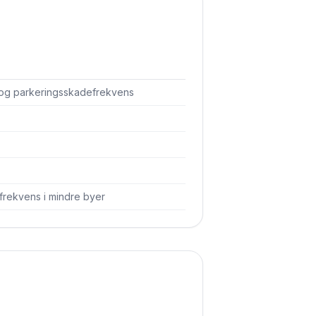
 og parkerings­skadefrekvens
frekvens i mindre byer