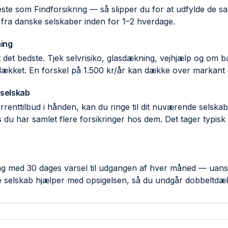
ste som Findforsikring — så slipper du for at udfylde de 
 fra danske selskaber inden for 1–2 hverdage.
ing
ent det bedste. Tjek selvrisiko, glas­dækning, vejhjælp og om
 dækket. En forskel på 1.500 kr/år kan dække over markant d
 selskab
rent­tilbud i hånden, kan du ringe til dit nuværende selsk
 du har samlet flere forsikringer hos dem. Det tager typisk
ring med 30 dages varsel til udgangen af hver måned — uans
e selskab hjælper med opsigelsen, så du undgår dobbelt­dæ