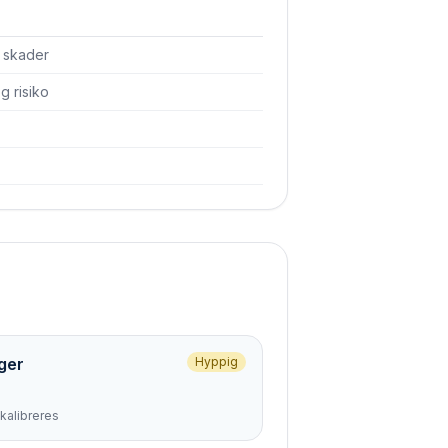
å skader
 risiko
ger
Hyppig
kalibreres