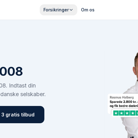
Forsikringer
Om os
3008
08
. Indtast din
 danske selskaber.
3 gratis tilbud