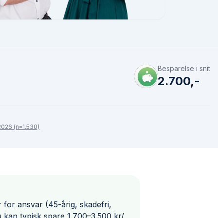
Besparelse i snit
2.700,-
026 (n=1.530)
 for ansvar (45-årig, skadefri,
an typisk spare 1.700–3.500 kr/