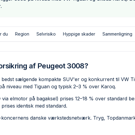
.
r du
Region
Selvrisiko
Hyppige skader
Sammenligning
orsikring af Peugeot 3008?
 bedst sælgende kompakte SUV'er og konkurrent til VW T
 på niveau med Tiguan og typisk 2–3 % over Karoq.
ia elmotor på bagaksel) prises 12–18 % over standard ben
 prises identisk med standard.
is-koncernens danske værkstedsnetværk. Tryg, Topdanmark 