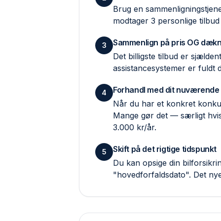
Brug en sammenlignings­tjene
modtager 3 personlige tilbud
Sammenlign på pris OG dækn
3
Det billigste tilbud er sjæld
assistance­systemer er fuldt
Forhandl med dit nuværende
4
Når du har et konkret konkur
Mange gør det — særligt hvis
3.000 kr/år.
Skift på det rigtige tidspunkt
5
Du kan opsige din bilforsik
"hovedforfaldsdato". Det ny