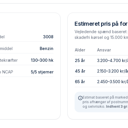
Estimeret pris på for
Vejledende spænd baseret p
el
3008
skadefri kørsel og 15.000 km
vmiddel
Benzin
Alder
Ansvar
tekræfter
130–300 hk
25 år
3.200–4.700 kr/
45 år
2.150–3.200 kr/å
o NCAP
5/5 stjerner
65 år
2.450–3.500 kr/
Estimat baseret på markeds
pris afhænger af postnumme
og selvrisiko.
Indhent 3 gr