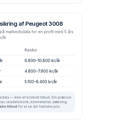
sikring af
Peugeot
3008
å markedsdata for en profil med 5 års
/år.
Kasko
år
6.800–10.800 kr/år
r
4.800–7.900 kr/år
år
5.100–8.400 kr/år
data — ikke et konkret tilbud. Din præcise
r, skadehistorik, kilometertal, dækning
atis tilbud
for at se din faktiske pris.