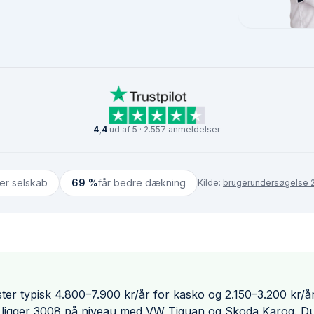
4,4
ud af 5 · 2.557 anmeldelser
ter selskab
69 %
får bedre dækning
Kilde:
brugerundersøgelse 2
er typisk 4.800–7.900 kr/år for kasko og 2.150–3.200 kr/år
igger 3008 på niveau med VW Tiguan og Skoda Karoq. Du k