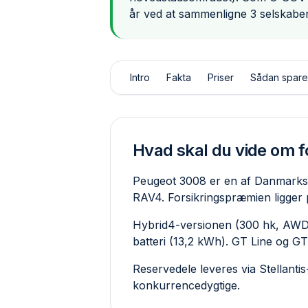
år ved at sammenligne 3 selskaber
Intro
Fakta
Priser
Sådan spare
Hvad skal du vide om f
Peugeot 3008 er en af Danmarks
RAV4. Forsikringspræmien ligger
Hybrid4-versionen (300 hk, AWD v
batteri (13,2 kWh). GT Line og GT
Reservedele leveres via Stellant
konkurrence­dygtige.