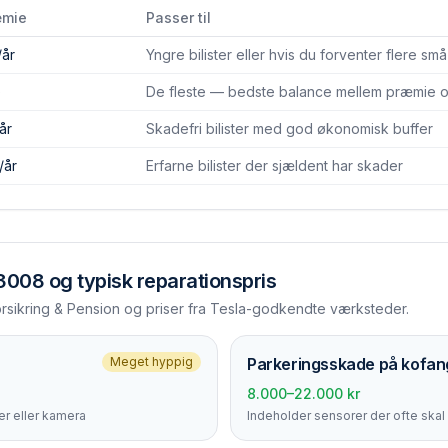
æmie
Passer til
/år
Yngre bilister eller hvis du forventer flere sm
)
De fleste — bedste balance mellem præmie og
år
Skadefri bilister med god økonomisk buffer
/år
Erfarne bilister der sjældent har skader
 3008
og typisk reparationspris
orsikring & Pension og priser fra Tesla-godkendte værksteder.
Meget hyppig
Parkerings­skade på kofan
8.000–22.000 kr
r eller kamera
Indeholder sensorer der ofte skal 