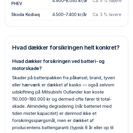
4.900–8.050 kr/år
Ca. 5 % højere
PHEV
Skoda Kodiaq
4.500–7.400 kr/år
Ca. 3 % lavere
Hvad dækker forsikringen helt konkret?
Hvad dækker forsikringen ved batteri- og
motorskade?
Skader på batteripakken fra påkørsel, brand, tyveri
eller hærværk er dækket af kasko — også selvom
udskiftning på Mitsubishi Outlander kan koste
110.000–180.000 kr og dermed ofte fører til total­
skade. Almindelig degradering (når batteriet med
tiden mister kapacitet) er derimod ikke et
forsikrings­spørgsmål, men er dækket af
producentens batteri­garanti (typisk 8 år eller op til