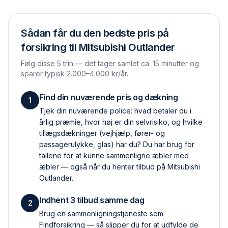
Sådan får du den bedste pris på
forsikring til
Mitsubishi Outlander
Følg disse 5 trin — det tager samlet ca. 15 minutter og
sparer typisk 2.000–4.000 kr/år.
Find din nuværende pris og dækning
1
Tjek din nuværende police: hvad betaler du i
årlig præmie, hvor høj er din selvrisiko, og hvilke
tillægs­dækninger (vejhjælp, fører- og
passagerulykke, glas) har du? Du har brug for
tallene for at kunne sammenligne æbler med
æbler — også når du henter tilbud på Mitsubishi
Outlander.
Indhent 3 tilbud samme dag
2
Brug en sammenlignings­tjeneste som
Findforsikring — så slipper du for at udfylde de