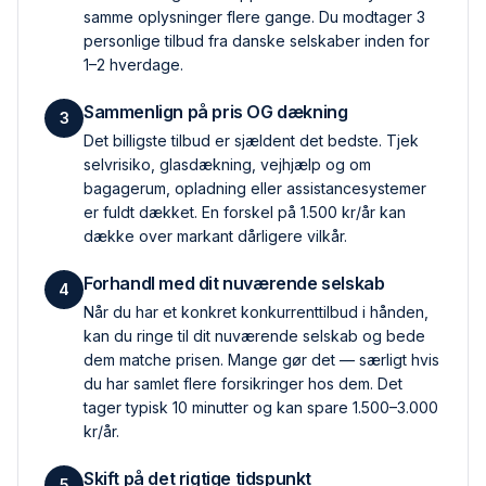
samme oplysninger flere gange. Du modtager 3
personlige tilbud fra danske selskaber inden for
1–2 hverdage.
Sammenlign på pris OG dækning
3
Det billigste tilbud er sjældent det bedste. Tjek
selvrisiko, glas­dækning, vejhjælp og om
bagagerum, opladning eller assistance­systemer
er fuldt dækket. En forskel på 1.500 kr/år kan
dække over markant dårligere vilkår.
Forhandl med dit nuværende selskab
4
Når du har et konkret konkurrent­tilbud i hånden,
kan du ringe til dit nuværende selskab og bede
dem matche prisen. Mange gør det — særligt hvis
du har samlet flere forsikringer hos dem. Det
tager typisk 10 minutter og kan spare 1.500–3.000
kr/år.
Skift på det rigtige tidspunkt
5