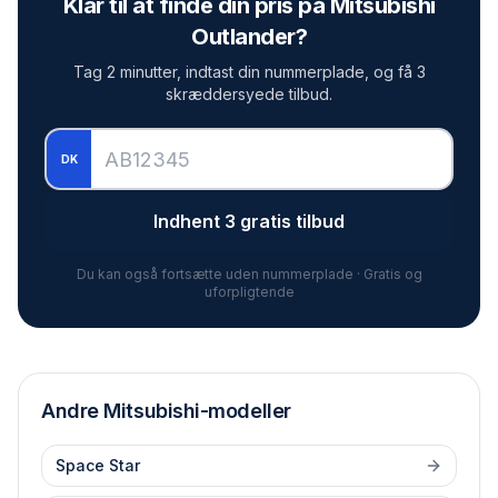
Klar til at finde din pris på
Mitsubishi
Outlander
?
Tag 2 minutter, indtast din nummerplade, og få 3
skræddersyede tilbud.
DK
Indhent 3 gratis tilbud
Du kan også fortsætte uden nummerplade · Gratis og
uforpligtende
Andre
Mitsubishi
-modeller
Space Star