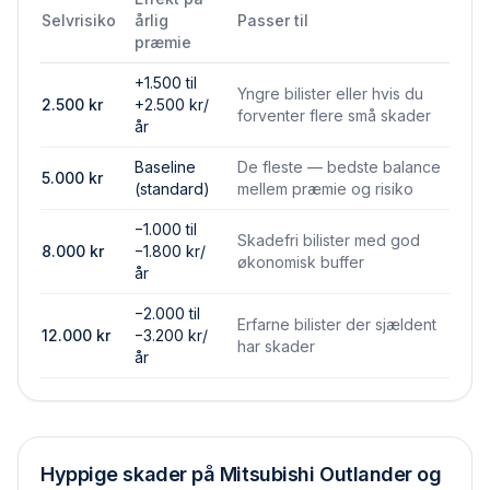
Selvrisiko
årlig
Passer til
præmie
+1.500 til
Yngre bilister eller hvis du
2.500
kr
+2.500 kr/
forventer flere små skader
år
Baseline
De fleste — bedste balance
5.000
kr
(standard)
mellem præmie og risiko
−1.000 til
Skadefri bilister med god
8.000
kr
−1.800 kr/
økonomisk buffer
år
−2.000 til
Erfarne bilister der sjældent
12.000
kr
−3.200 kr/
har skader
år
Hyppige skader på
Mitsubishi Outlander
og