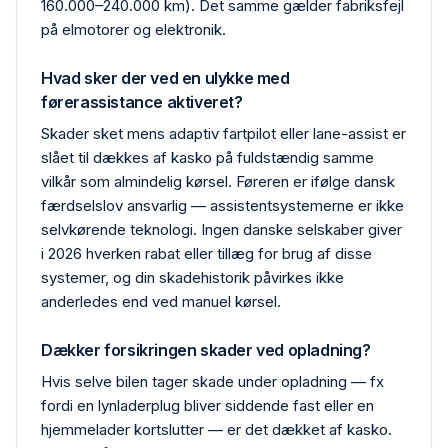
160.000–240.000 km). Det samme gælder fabriks­fejl
på elmotorer og elektronik.
Hvad sker der ved en ulykke med
førerassistance aktiveret?
Skader sket mens adaptiv fartpilot eller lane-assist er
slået til dækkes af kasko på fuldstændig samme
vilkår som almindelig kørsel. Føreren er ifølge dansk
færdselslov ansvarlig — assistentsystemerne er ikke
selvkørende teknologi. Ingen danske selskaber giver
i 2026 hverken rabat eller tillæg for brug af disse
systemer, og din skadehistorik påvirkes ikke
anderledes end ved manuel kørsel.
Dækker forsikringen skader ved opladning?
Hvis selve bilen tager skade under opladning — fx
fordi en lynlader­plug bliver siddende fast eller en
hjemme­lader kortslutter — er det dækket af kasko.