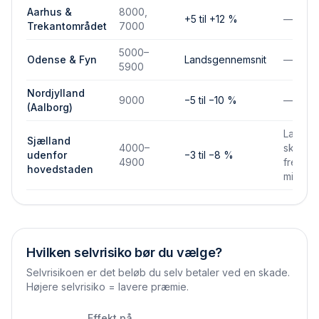
Aarhus &
8000,
+5 til +12 %
—
Trekantområdet
7000
5000–
Odense & Fyn
Landsgennemsnit
—
5900
Nordjylland
9000
−5 til −10 %
—
(Aalborg)
Lavere
Sjælland
4000–
skades
udenfor
−3 til −8 %
4900
frekven
hovedstaden
mindre
Hvilken selvrisiko bør du vælge?
Selvrisikoen er det beløb du selv betaler ved en skade.
Højere selvrisiko = lavere præmie.
Effekt på