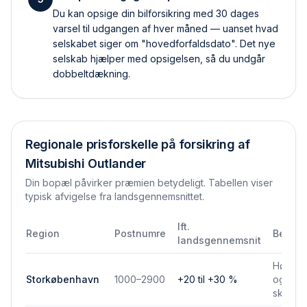
Du kan opsige din bilforsikring med 30 dages
varsel til udgangen af hver måned — uanset hvad
selskabet siger om "hovedforfaldsdato". Det nye
selskab hjælper med opsigelsen, så du undgår
dobbelt­dækning.
Regionale prisforskelle på forsikring af
Mitsubishi Outlander
Din bopæl påvirker præmien betydeligt. Tabellen viser
typisk afvigelse fra landsgennemsnittet.
Ift.
Region
Postnumre
Bemær
landsgennemsnit
Højere 
Storkøbenhavn
1000–2900
+20 til +30 %
og park
skadef