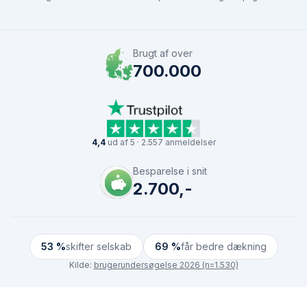
Brugt af over
700.000
4,4
ud af 5 · 2.557 anmeldelser
Besparelse i snit
2.700,-
53 %
skifter selskab
69 %
får bedre dækning
Kilde:
brugerundersøgelse 2026 (n=1.530)