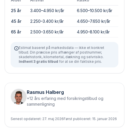
25 år
3.400–4.950 kr/år
6.500–10.500 kr/år
45 år
2.250–3.400 kr/år
4.650–7.650 kr/år
65 år
2.500–3.650 kr/år
4.950–8.100 kr/år
Estimat baseret på markedsdata — ikke et konkret
tilbud. Din præcise pris afhænger af postnummer,
skadehistorik, kilometertal, dækning og selvrisiko.
Indhent 3 gratis tilbud
for at se din faktiske pris.
Rasmus Halberg
+12 års erfaring med forsikringstilbud og
sammenligning
Senest opdateret:
27. maj 2026
Først publiceret:
15. januar 2026