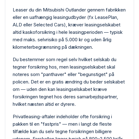
Leaser du din Mitsubishi Outlander gennem fabrikken
eller en uafhængig leasing­udbyder (fx LeasePlan,
ALD eller Selected Cars), kræver leasing­selskabet
altid kasko­forsikring i hele leasing­perioden — typisk
med maks. selvrisiko på 5.000 kr og uden årlig
kilometer­begrænsning på dækningen.
Du bestemmer som regel selv hvilket selskab du
tegner forsikring hos, men leasing­selskabet skal
noteres som "panthaver" eller "begunstiget" på
policen. Det er en gratis ændring du beder selskabet
om — uden den kan leasing­selskabet kræve
forsikringen tegnet hos deres samarbejdspartner,
hvilket næsten altid er dyrere.
Privat­leasing-aftaler indeholder ofte forsikring i
pakken til en "fastpris" — men i langt de fleste
tilfælde kan du selv tegne forsikringen billigere
udenom. Forskellen ligger typisk på 800–2.500 kr/år,