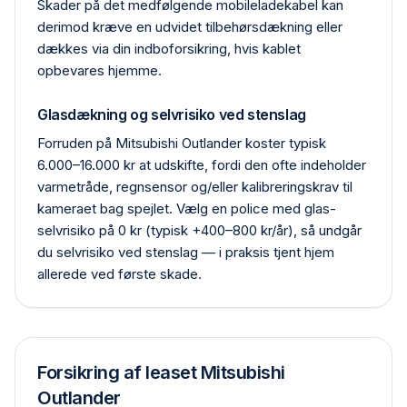
Skader på det medfølgende mobile­ladekabel kan
derimod kræve en udvidet tilbehørs­dækning eller
dækkes via din indbo­forsikring, hvis kablet
opbevares hjemme.
Glasdækning og selvrisiko ved stenslag
Forruden på Mitsubishi Outlander koster typisk
6.000–16.000 kr at udskifte, fordi den ofte indeholder
varmetråde, regn­sensor og/eller kalibrerings­krav til
kameraet bag spejlet. Vælg en police med glas­
selvrisiko på 0 kr (typisk +400–800 kr/år), så undgår
du selvrisiko ved stenslag — i praksis tjent hjem
allerede ved første skade.
Forsikring af leaset Mitsubishi
Outlander