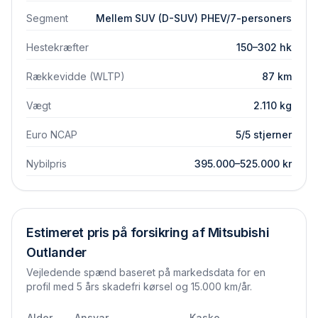
Segment
Mellem SUV (D-SUV) PHEV/7-personers
Hestekræfter
150–302 hk
Rækkevidde (WLTP)
87 km
Vægt
2.110 kg
Euro NCAP
5/5 stjerner
Nybilpris
395.000–525.000 kr
Estimeret pris på forsikring af
Mitsubishi
Outlander
Vejledende spænd baseret på markedsdata for en
profil med 5 års skadefri kørsel og 15.000 km/år.
Alder
Ansvar
Kasko