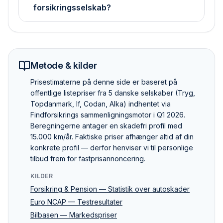
forsikringsselskab?
Metode & kilder
Pris­estimaterne på denne side er baseret på
offentlige listepriser fra 5 danske selskaber (Tryg,
Topdanmark, If, Codan, Alka) indhentet via
Findforsikrings sammenlignings­motor i Q1 2026.
Beregningerne antager en skadefri profil med
15.000 km/år. Faktiske priser afhænger altid af din
konkrete profil — derfor henviser vi til personlige
tilbud frem for fastpris­annoncering.
KILDER
Forsikring & Pension — Statistik over autoskader
Euro NCAP — Testresultater
Bilbasen — Markedspriser