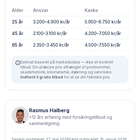
Alder
Ansvar
Kasko
25 år
3.200–4.900 kr/år
5.950–9.750 kr/år
45 år
2.100–3.100 kr/år
4.200–7.050 kr/år
65 år
2.350–3.450 kr/år
4.500–7.550 kr/år
Estimat baseret på markedsdata — ikke et konkret
tilbud. Din præcise pris afhænger af postnummer,
skadehistorik, kilometertal, dækning og selvrisiko.
Indhent 3 gratis tilbud
for at se din faktiske pris.
Rasmus Halberg
+12 års erfaring med forsikringstilbud og
sammenligning
Senest opdateret:
27. maj 2026
Først publiceret:
15. januar 2026