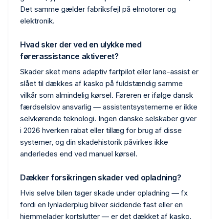
Det samme gælder fabriks­fejl på elmotorer og
elektronik.
Hvad sker der ved en ulykke med
førerassistance aktiveret?
Skader sket mens adaptiv fartpilot eller lane-assist er
slået til dækkes af kasko på fuldstændig samme
vilkår som almindelig kørsel. Føreren er ifølge dansk
færdselslov ansvarlig — assistentsystemerne er ikke
selvkørende teknologi. Ingen danske selskaber giver
i 2026 hverken rabat eller tillæg for brug af disse
systemer, og din skadehistorik påvirkes ikke
anderledes end ved manuel kørsel.
Dækker forsikringen skader ved opladning?
Hvis selve bilen tager skade under opladning — fx
fordi en lynlader­plug bliver siddende fast eller en
hjemme­lader kortslutter — er det dækket af kasko.