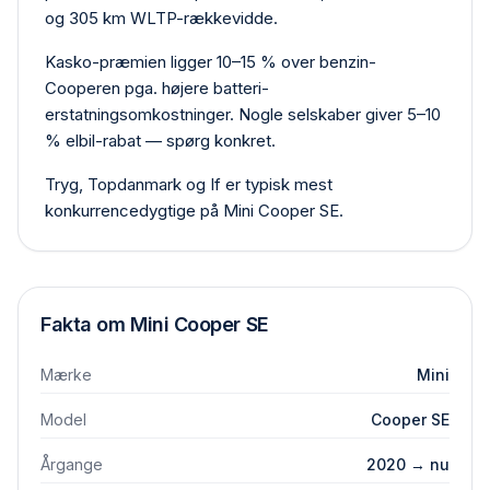
og 305 km WLTP-rækkevidde.
Kasko-præmien ligger 10–15 % over benzin-
Cooperen pga. højere batteri-
erstatningsomkostninger. Nogle selskaber giver 5–10
% elbil-rabat — spørg konkret.
Tryg, Topdanmark og If er typisk mest
konkurrencedygtige på Mini Cooper SE.
Fakta om
Mini
Cooper SE
Mærke
Mini
Model
Cooper SE
Årgange
2020 → nu