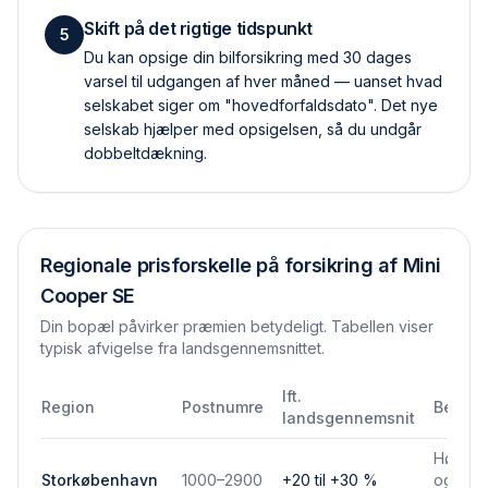
Skift på det rigtige tidspunkt
5
Du kan opsige din bilforsikring med 30 dages
varsel til udgangen af hver måned — uanset hvad
selskabet siger om "hovedforfaldsdato". Det nye
selskab hjælper med opsigelsen, så du undgår
dobbelt­dækning.
Regionale prisforskelle på forsikring af
Mini
Cooper SE
Din bopæl påvirker præmien betydeligt. Tabellen viser
typisk afvigelse fra landsgennemsnittet.
Ift.
Region
Postnumre
Bemær
landsgennemsnit
Højere 
Storkøbenhavn
1000–2900
+20 til +30 %
og park