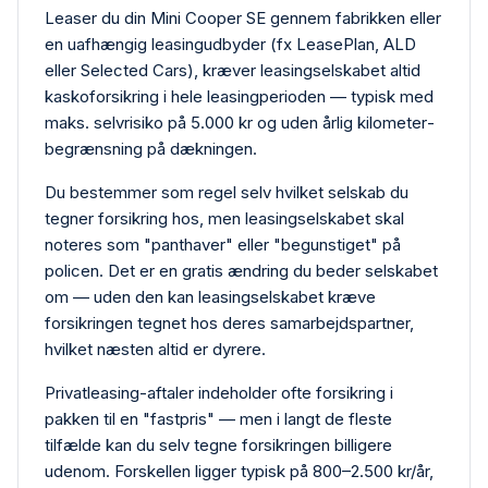
Leaser du din Mini Cooper SE gennem fabrikken eller
en uafhængig leasing­udbyder (fx LeasePlan, ALD
eller Selected Cars), kræver leasing­selskabet altid
kasko­forsikring i hele leasing­perioden — typisk med
maks. selvrisiko på 5.000 kr og uden årlig kilometer­
begrænsning på dækningen.
Du bestemmer som regel selv hvilket selskab du
tegner forsikring hos, men leasing­selskabet skal
noteres som "panthaver" eller "begunstiget" på
policen. Det er en gratis ændring du beder selskabet
om — uden den kan leasing­selskabet kræve
forsikringen tegnet hos deres samarbejdspartner,
hvilket næsten altid er dyrere.
Privat­leasing-aftaler indeholder ofte forsikring i
pakken til en "fastpris" — men i langt de fleste
tilfælde kan du selv tegne forsikringen billigere
udenom. Forskellen ligger typisk på 800–2.500 kr/år,