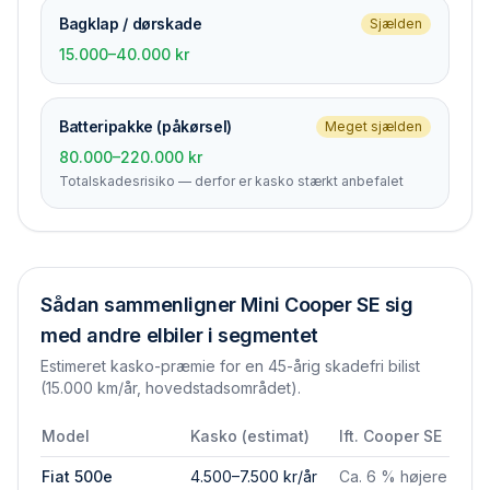
Bagklap / dørskade
Sjælden
15.000–40.000 kr
Batteripakke (påkørsel)
Meget sjælden
80.000–220.000 kr
Totalskades­risiko — derfor er kasko stærkt anbefalet
Sådan sammenligner
Mini Cooper SE
sig
med andre elbiler i segmentet
Estimeret kasko-præmie for en 45-årig skadefri bilist
(15.000 km/år, hovedstadsområdet).
Model
Kasko (estimat)
Ift.
Cooper SE
Fiat 500e
4.500–7.500 kr/år
Ca. 6 % højere