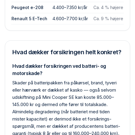
Peugeot e-208
4.400–7.350 kr/år
Ca. 4 % højere
Renault 5 E-Tech
4.600–7.700 kr/år
Ca. 9 % højere
Hvad dækker forsikringen helt konkret?
Hvad dækker forsikringen ved batteri- og
motorskade?
Skader på batteripakken fra påkørsel, brand, tyveri
eller hærværk er dækket af kasko — også selvom
udskiftning på Mini Cooper SE kan koste 85.000–
145.000 kr og dermed ofte fører til total­skade.
Almindelig degradering (når batteriet med tiden
mister kapacitet) er derimod ikke et forsikrings­
spørgsmål, men er dækket af producentens batteri­
garanti (typisk 8 år eller op til 160.000–240.000 km).