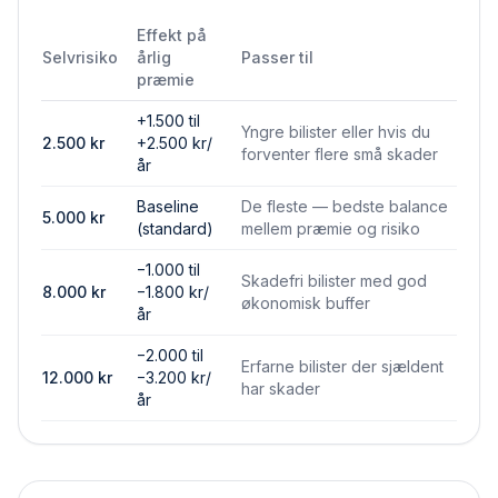
Effekt på
Selvrisiko
årlig
Passer til
præmie
+1.500 til
Yngre bilister eller hvis du
2.500
kr
+2.500 kr/
forventer flere små skader
år
Baseline
De fleste — bedste balance
5.000
kr
(standard)
mellem præmie og risiko
−1.000 til
Skadefri bilister med god
8.000
kr
−1.800 kr/
økonomisk buffer
år
−2.000 til
Erfarne bilister der sjældent
12.000
kr
−3.200 kr/
har skader
år