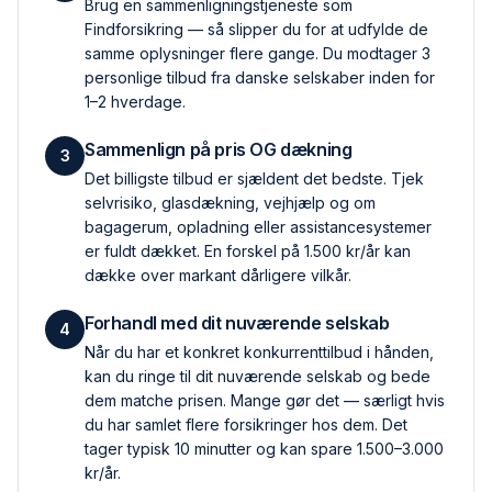
Brug en sammenlignings­tjeneste som
Findforsikring — så slipper du for at udfylde de
samme oplysninger flere gange. Du modtager 3
personlige tilbud fra danske selskaber inden for
1–2 hverdage.
Sammenlign på pris OG dækning
3
Det billigste tilbud er sjældent det bedste. Tjek
selvrisiko, glas­dækning, vejhjælp og om
bagagerum, opladning eller assistance­systemer
er fuldt dækket. En forskel på 1.500 kr/år kan
dække over markant dårligere vilkår.
Forhandl med dit nuværende selskab
4
Når du har et konkret konkurrent­tilbud i hånden,
kan du ringe til dit nuværende selskab og bede
dem matche prisen. Mange gør det — særligt hvis
du har samlet flere forsikringer hos dem. Det
tager typisk 10 minutter og kan spare 1.500–3.000
kr/år.