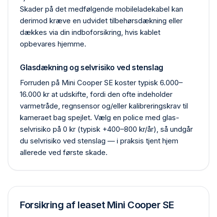
Skader på det medfølgende mobile­ladekabel kan
derimod kræve en udvidet tilbehørs­dækning eller
dækkes via din indbo­forsikring, hvis kablet
opbevares hjemme.
Glasdækning og selvrisiko ved stenslag
Forruden på Mini Cooper SE koster typisk 6.000–
16.000 kr at udskifte, fordi den ofte indeholder
varmetråde, regn­sensor og/eller kalibrerings­krav til
kameraet bag spejlet. Vælg en police med glas­
selvrisiko på 0 kr (typisk +400–800 kr/år), så undgår
du selvrisiko ved stenslag — i praksis tjent hjem
allerede ved første skade.
Forsikring af leaset Mini Cooper SE