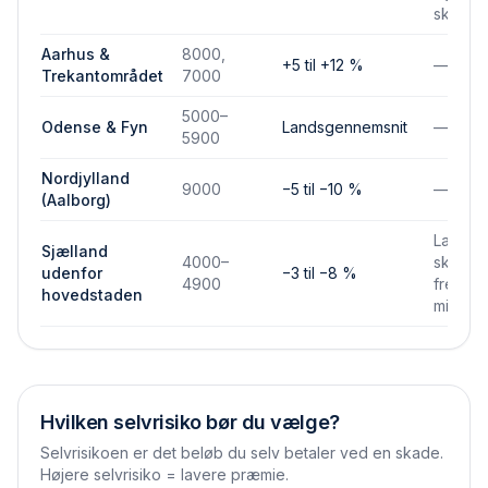
skadef
Aarhus &
8000,
+5 til +12 %
—
Trekantområdet
7000
5000–
Odense & Fyn
Landsgennemsnit
—
5900
Nordjylland
9000
−5 til −10 %
—
(Aalborg)
Lavere
Sjælland
4000–
skades
udenfor
−3 til −8 %
4900
frekven
hovedstaden
mindre
Hvilken selvrisiko bør du vælge?
Selvrisikoen er det beløb du selv betaler ved en skade.
Højere selvrisiko = lavere præmie.