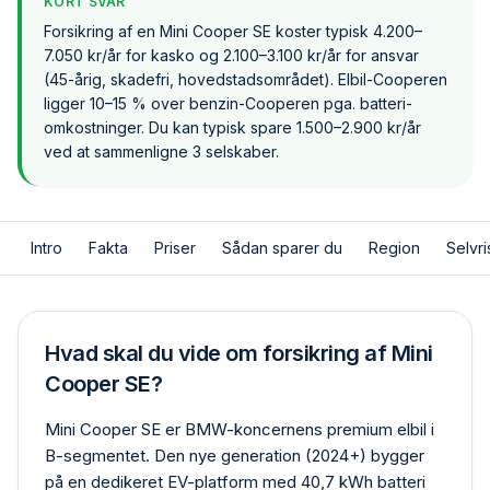
KORT SVAR
Forsikring af en Mini Cooper SE koster typisk 4.200–
7.050 kr/år for kasko og 2.100–3.100 kr/år for ansvar
(45-årig, skadefri, hovedstadsområdet). Elbil-Cooperen
ligger 10–15 % over benzin-Cooperen pga. batteri-
omkostninger. Du kan typisk spare 1.500–2.900 kr/år
ved at sammenligne 3 selskaber.
Intro
Fakta
Priser
Sådan sparer du
Region
Selvri
Hvad skal du vide om forsikring af Mini
Cooper SE?
Mini Cooper SE er BMW-koncernens premium elbil i
B-segmentet. Den nye generation (2024+) bygger
på en dedikeret EV-platform med 40,7 kWh batteri