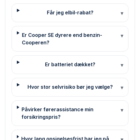
Får jeg elbil-rabat?
▾
Er Cooper SE dyrere end benzin-
▾
Cooperen?
Er batteriet dækket?
▾
Hvor stor selvrisiko bør jeg vælge?
▾
Påvirker førerassistance min
▾
forsikringspris?
Hvor lang opsigelsesfrist har jeg på
▾